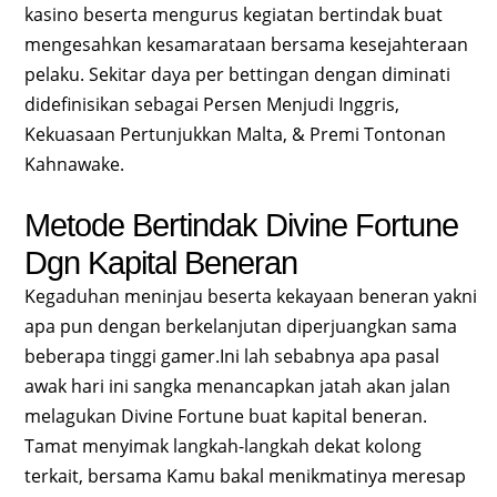
kasino beserta mengurus kegiatan bertindak buat
mengesahkan kesamarataan bersama kesejahteraan
pelaku. Sekitar daya per bettingan dengan diminati
didefinisikan sebagai Persen Menjudi Inggris,
Kekuasaan Pertunjukkan Malta, & Premi Tontonan
Kahnawake.
Metode Bertindak Divine Fortune
Dgn Kapital Beneran
Kegaduhan meninjau beserta kekayaan beneran yakni
apa pun dengan berkelanjutan diperjuangkan sama
beberapa tinggi gamer.Ini lah sebabnya apa pasal
awak hari ini sangka menancapkan jatah akan jalan
melagukan Divine Fortune buat kapital beneran.
Tamat menyimak langkah-langkah dekat kolong
terkait, bersama Kamu bakal menikmatinya meresap