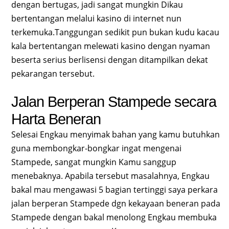
dengan bertugas, jadi sangat mungkin Dikau
bertentangan melalui kasino di internet nun
terkemuka.Tanggungan sedikit pun bukan kudu kacau
kala bertentangan melewati kasino dengan nyaman
beserta serius berlisensi dengan ditampilkan dekat
pekarangan tersebut.
Jalan Berperan Stampede secara
Harta Beneran
Selesai Engkau menyimak bahan yang kamu butuhkan
guna membongkar-bongkar ingat mengenai
Stampede, sangat mungkin Kamu sanggup
menebaknya. Apabila tersebut masalahnya, Engkau
bakal mau mengawasi 5 bagian tertinggi saya perkara
jalan berperan Stampede dgn kekayaan beneran pada
Stampede dengan bakal menolong Engkau membuka