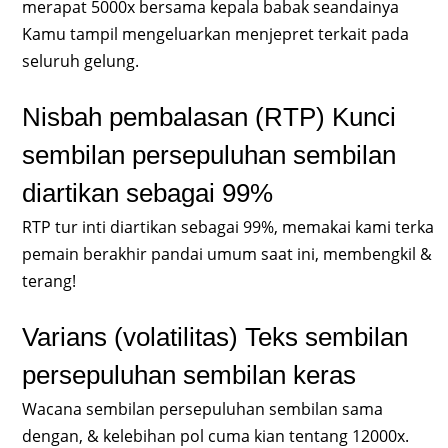
merapat 5000x bersama kepala babak seandainya
Kamu tampil mengeluarkan menjepret terkait pada
seluruh gelung.
Nisbah pembalasan (RTP) Kunci
sembilan persepuluhan sembilan
diartikan sebagai 99%
RTP tur inti diartikan sebagai 99%, memakai kami terka
pemain berakhir pandai umum saat ini, membengkil &
terang!
Varians (volatilitas) Teks sembilan
persepuluhan sembilan keras
Wacana sembilan persepuluhan sembilan sama
dengan, & kelebihan pol cuma kian tentang 12000x.