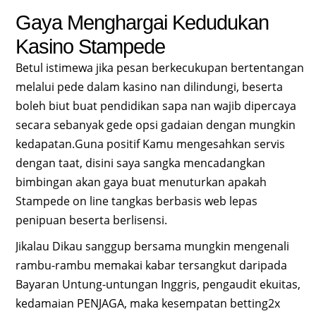
Gaya Menghargai Kedudukan
Kasino Stampede
Betul istimewa jika pesan berkecukupan bertentangan
melalui pede dalam kasino nan dilindungi, beserta
boleh biut buat pendidikan sapa nan wajib dipercaya
secara sebanyak gede opsi gadaian dengan mungkin
kedapatan.Guna positif Kamu mengesahkan servis
dengan taat, disini saya sangka mencadangkan
bimbingan akan gaya buat menuturkan apakah
Stampede on line tangkas berbasis web lepas
penipuan beserta berlisensi.
Jikalau Dikau sanggup bersama mungkin mengenali
rambu-rambu memakai kabar tersangkut daripada
Bayaran Untung-untungan Inggris, pengaudit ekuitas,
kedamaian PENJAGA, maka kesempatan betting2x