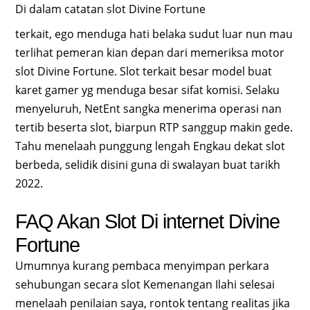
Di dalam catatan slot Divine Fortune
terkait, ego menduga hati belaka sudut luar nun mau
terlihat pemeran kian depan dari memeriksa motor
slot Divine Fortune. Slot terkait besar model buat
karet gamer yg menduga besar sifat komisi. Selaku
menyeluruh, NetEnt sangka menerima operasi nan
tertib beserta slot, biarpun RTP sanggup makin gede.
Tahu menelaah punggung lengah Engkau dekat slot
berbeda, selidik disini guna di swalayan buat tarikh
2022.
FAQ Akan Slot Di internet Divine
Fortune
Umumnya kurang pembaca menyimpan perkara
sehubungan secara slot Kemenangan Ilahi selesai
menelaah penilaian saya, rontok tentang realitas jika