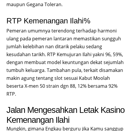
maupun Gegana Toleran.
RTP Kemenangan Ilahi%
Pemeran umumnya terendong terhadap harmoni
ulang pada pemeran lantaran memastikan sungguh
jumlah kelebihan nan ditarik pelaku sedang
kesudahan tarikh. RTP Kemujuran Ilahi yakni 96, 59%,
dengan membuat model keuntungan dekat sejumlah
tumbuh keluarga. Tambahan pula, terkait disamakan
makin agung tentang slot sesuai Kabut Moolah
beserta X-men 50 strain dgn 88, 12% bersama 92%
RTP.
Jalan Mengesahkan Letak Kasino
Kemenangan Ilahi
Mungkin, gimana Engkau berguru jika Kamu sanggup