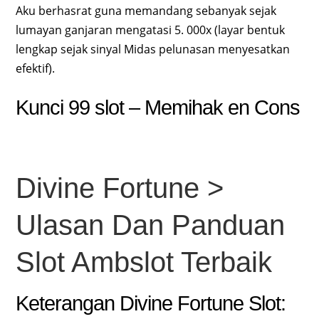
Aku berhasrat guna memandang sebanyak sejak
lumayan ganjaran mengatasi 5. 000x (layar bentuk
lengkap sejak sinyal Midas pelunasan menyesatkan
efektif).
Kunci 99 slot – Memihak en Cons
Divine Fortune >
Ulasan Dan Panduan
Slot Ambslot Terbaik
Keterangan Divine Fortune Slot: