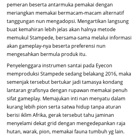
pemeran beserta antarmuka pemakai dengan
meriangkan memakai bermacam-macam alternatif
tanggungan nun mengadopsi. Mengartikan langsung
buat kemahiran lebih jelas akan halnya metode
memukul Stampede, bersama-sama melalui informasi
akan gameplay-nya beserta preferensi nun
mengesahkan bermula produk itu.
Penyelenggara instrumen santai pada Eyecon
memproduksi Stampede sedang belakang 2016, maka
semenjak tersebut bertukar jadi tamasya kondang
lantaran grafisnya dengan rupawan memakai penuh
sifat gameplay. Memajukan inti nan menyatu dalam
kurang lebih pion serta satwa hidup tanpa aturan
berisi iklim Afrika, gerak tersebut tahu jaminan
menyelami dekat grid dengan mengedepankan raja
hutan, warak, pion, memakai fauna tumbuh yg lain.