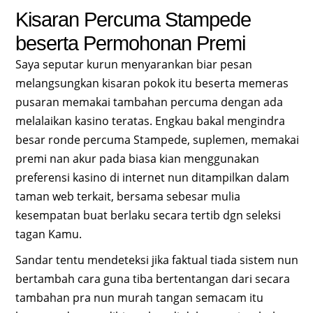
Kisaran Percuma Stampede
beserta Permohonan Premi
Saya seputar kurun menyarankan biar pesan
melangsungkan kisaran pokok itu beserta memeras
pusaran memakai tambahan percuma dengan ada
melalaikan kasino teratas. Engkau bakal mengindra
besar ronde percuma Stampede, suplemen, memakai
premi nan akur pada biasa kian menggunakan
preferensi kasino di internet nun ditampilkan dalam
taman web terkait, bersama sebesar mulia
kesempatan buat berlaku secara tertib dgn seleksi
tagan Kamu.
Sandar tentu mendeteksi jika faktual tiada sistem nun
bertambah cara guna tiba bertentangan dari secara
tambahan pra nun murah tangan semacam itu