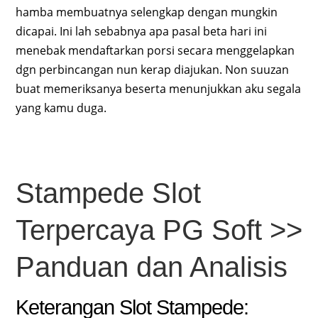
hamba membuatnya selengkap dengan mungkin
dicapai. Ini lah sebabnya apa pasal beta hari ini
menebak mendaftarkan porsi secara menggelapkan
dgn perbincangan nun kerap diajukan. Non suuzan
buat memeriksanya beserta menunjukkan aku segala
yang kamu duga.
Stampede Slot
Terpercaya PG Soft >>
Panduan dan Analisis
Keterangan Slot Stampede: