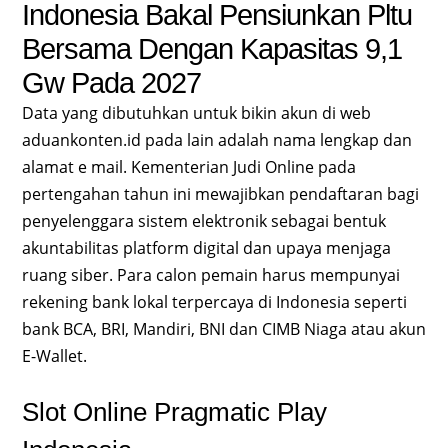
Indonesia Bakal Pensiunkan Pltu
Bersama Dengan Kapasitas 9,1
Gw Pada 2027
Data yang dibutuhkan untuk bikin akun di web
aduankonten.id pada lain adalah nama lengkap dan
alamat e mail. Kementerian Judi Online pada
pertengahan tahun ini mewajibkan pendaftaran bagi
penyelenggara sistem elektronik sebagai bentuk
akuntabilitas platform digital dan upaya menjaga
ruang siber. Para calon pemain harus mempunyai
rekening bank lokal terpercaya di Indonesia seperti
bank BCA, BRI, Mandiri, BNI dan CIMB Niaga atau akun
E-Wallet.
Slot Online Pragmatic Play