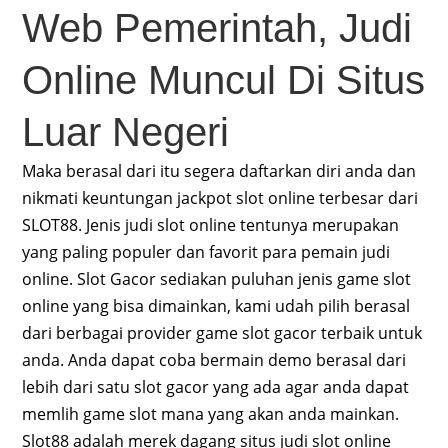
Web Pemerintah, Judi
Online Muncul Di Situs
Luar Negeri
Maka berasal dari itu segera daftarkan diri anda dan
nikmati keuntungan jackpot slot online terbesar dari
SLOT88. Jenis judi slot online tentunya merupakan
yang paling populer dan favorit para pemain judi
online. Slot Gacor sediakan puluhan jenis game slot
online yang bisa dimainkan, kami udah pilih berasal
dari berbagai provider game slot gacor terbaik untuk
anda. Anda dapat coba bermain demo berasal dari
lebih dari satu slot gacor yang ada agar anda dapat
memlih game slot mana yang akan anda mainkan.
Slot88 adalah merek dagang situs judi slot online