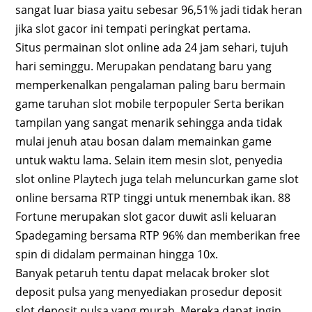
sangat luar biasa yaitu sebesar 96,51% jadi tidak heran
jika slot gacor ini tempati peringkat pertama.
Situs permainan slot online ada 24 jam sehari, tujuh
hari seminggu. Merupakan pendatang baru yang
memperkenalkan pengalaman paling baru bermain
game taruhan slot mobile terpopuler Serta berikan
tampilan yang sangat menarik sehingga anda tidak
mulai jenuh atau bosan dalam memainkan game
untuk waktu lama. Selain item mesin slot, penyedia
slot online Playtech juga telah meluncurkan game slot
online bersama RTP tinggi untuk menembak ikan. 88
Fortune merupakan slot gacor duwit asli keluaran
Spadegaming bersama RTP 96% dan memberikan free
spin di didalam permainan hingga 10x.
Banyak petaruh tentu dapat melacak broker slot
deposit pulsa yang menyediakan prosedur deposit
slot deposit pulsa yang murah. Mereka dapat ingin