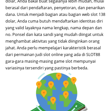
dolar, Anda bakal buat segalanya lebih mudah, mulai
berasal dari pendaftaran, penyetoran, dan penarikan
dana. Untuk menjadi bagian atau bagian web slot 138
dolar, Anda cuma butuh mendaftarkan identitas diri
yang valid layaknya nama lengkap, nama depan dan
no. Ponsel dan kata sandi yang mudah diingat untuk
menghambat aktivitas yang tidak diinginkan orang
jahat. Anda perlu mempelajari karakteristik berasal
dari permainan judi slot online yang ada di SLOT88
gara-gara masing-masing game slot mempunyai
variasinya tersendiri yang pastinya berbeda.