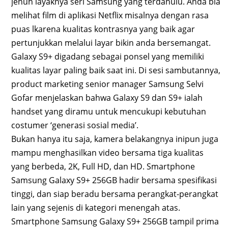
jenuh layaknya seri Samsung yang terdahulu. Anda bia
melihat film di aplikasi Netflix misalnya dengan rasa
puas lkarena kualitas kontrasnya yang baik agar
pertunjukkan melalui layar bikin anda bersemangat.
Galaxy S9+ digadang sebagai ponsel yang memiliki
kualitas layar paling baik saat ini. Di sesi sambutannya,
product marketing senior manager Samsung Selvi
Gofar menjelaskan bahwa Galaxy S9 dan S9+ ialah
handset yang diramu untuk mencukupi kebutuhan
costumer ‘generasi sosial media’.
Bukan hanya itu saja, kamera belakangnya inipun juga
mampu menghasilkan video bersama tiga kualitas
yang berbeda, 2K, Full HD, dan HD. Smartphone
Samsung Galaxy S9+ 256GB hadir bersama spesifikasi
tinggi, dan siap beradu bersama perangkat-perangkat
lain yang sejenis di kategori menengah atas.
Smartphone Samsung Galaxy S9+ 256GB tampil prima