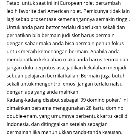
Tetapi untuk saat ini ini European rolet bertambah
lebih favorite dari American rolet. Pemicunya tidak lain
lagi sebab prosentase kemenangannya semakin tinggi.
Untuk anda para bettor terlalu diperlukan sekali dan
perhatikan bila bermain judi slot harus bermain
dengan sabar maka anda bisa bermain penuh fokus
untuk meraih kemenangan bermain. Apabila anda
mendapatkan kekalahan maka anda harus terima dan
jangan dulu berputus asa, jadikan kekalahan menjadi
sebuah pelajaran bernilai kalian. Bermain juga butuh
sekali untuk mengontrol emosi jangan terlalu nafsu
dengan apa yang anda mainkan.
Kadang-kadang disebut sebagai ’99 domino poker.’ Ini
dimainkan bersama menggunakan 28 kartu domino
double-enam, yang umumnya berbentuk kartu kecil di
Indonesia, dan ditinggalkan setelah sebagian
permainan jika menunjukkan tanda-tanda keausan.