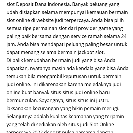
slot Deposit Dana Indonesia. Banyak peluang yang
udah disiapkan selama mempunyai kemauan bermain
slot online di website judi terpercaya. Anda bisa pilih
semua tipe permainan slot dari provider game yang
paling baik bersama dengan service ramah selama 24
jam. Anda bisa mendapati peluang paling besar untuk
dapat menang selama bermain jackpot slot.
Di balik kemudahan bermain judi yang bisa Anda
dapatkan, nyatanya masih ada kendala yang bisa Anda
temukan bila mengambil keputusan untuk bermain
judi online. Ini dikarenakan karena meledaknya judi
online buat banyak situs-situs judi online baru
bermunculan. Sayangnya, situs-situs ini justru
laksanakan kecurangan yang bikin pemain merugi.
Selanjutnya adalah kualitas keamanan yang terjamin
yang telah di sediakan oleh situs judi Slot Online
terpercaya 2022 deposit pulsa bersama dengan