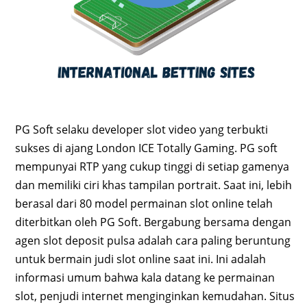
PG Soft selaku developer slot video yang terbukti
sukses di ajang London ICE Totally Gaming. PG soft
mempunyai RTP yang cukup tinggi di setiap gamenya
dan memiliki ciri khas tampilan portrait. Saat ini, lebih
berasal dari 80 model permainan slot online telah
diterbitkan oleh PG Soft. Bergabung bersama dengan
agen slot deposit pulsa adalah cara paling beruntung
untuk bermain judi slot online saat ini. Ini adalah
informasi umum bahwa kala datang ke permainan
slot, penjudi internet menginginkan kemudahan. Situs