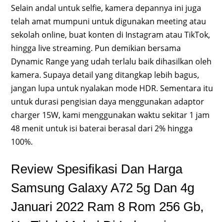
Selain andal untuk selfie, kamera depannya ini juga
telah amat mumpuni untuk digunakan meeting atau
sekolah online, buat konten di Instagram atau TikTok,
hingga live streaming. Pun demikian bersama
Dynamic Range yang udah terlalu baik dihasilkan oleh
kamera. Supaya detail yang ditangkap lebih bagus,
jangan lupa untuk nyalakan mode HDR. Sementara itu
untuk durasi pengisian daya menggunakan adaptor
charger 15W, kami menggunakan waktu sekitar 1 jam
48 menit untuk isi baterai berasal dari 2% hingga
100%.
Review Spesifikasi Dan Harga
Samsung Galaxy A72 5g Dan 4g
Januari 2022 Ram 8 Rom 256 Gb,