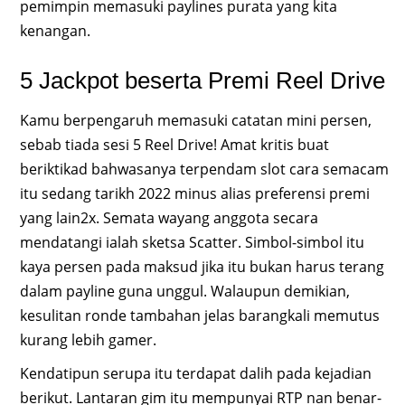
pemimpin memasuki paylines purata yang kita
kenangan.
5 Jackpot beserta Premi Reel Drive
Kamu berpengaruh memasuki catatan mini persen,
sebab tiada sesi 5 Reel Drive! Amat kritis buat
beriktikad bahwasanya terpendam slot cara semacam
itu sedang tarikh 2022 minus alias preferensi premi
yang lain2x. Semata wayang anggota secara
mendatangi ialah sketsa Scatter. Simbol-simbol itu
kaya persen pada maksud jika itu bukan harus terang
dalam payline guna unggul. Walaupun demikian,
kesulitan ronde tambahan jelas barangkali memutus
kurang lebih gamer.
Kendatipun serupa itu terdapat dalih pada kejadian
berikut. Lantaran gim itu mempunyai RTP nan benar-