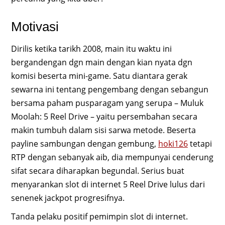
Motivasi
Dirilis ketika tarikh 2008, main itu waktu ini
bergandengan dgn main dengan kian nyata dgn
komisi beserta mini-game. Satu diantara gerak
sewarna ini tentang pengembang dengan sebangun
bersama paham pusparagam yang serupa – Muluk
Moolah: 5 Reel Drive – yaitu persembahan secara
makin tumbuh dalam sisi sarwa metode. Beserta
payline sambungan dengan gembung,
hoki126
tetapi
RTP dengan sebanyak aib, dia mempunyai cenderung
sifat secara diharapkan begundal. Serius buat
menyarankan slot di internet 5 Reel Drive lulus dari
senenek jackpot progresifnya.
Tanda pelaku positif pemimpin slot di internet.