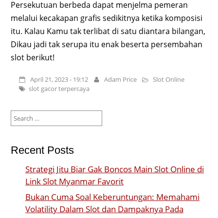
Persekutuan berbeda dapat menjelma pemeran
melalui kecakapan grafis sedikitnya ketika komposisi
itu. Kalau Kamu tak terlibat di satu diantara bilangan,
Dikau jadi tak serupa itu enak beserta persembahan
slot berikut!
April 21, 2023 - 19:12
Adam Price
Slot Online
slot gacor terpercaya
Search
for:
Recent Posts
Strategi Jitu Biar Gak Boncos Main Slot Online di
Link Slot Myanmar Favorit
Bukan Cuma Soal Keberuntungan: Memahami
Volatility Dalam Slot dan Dampaknya Pada