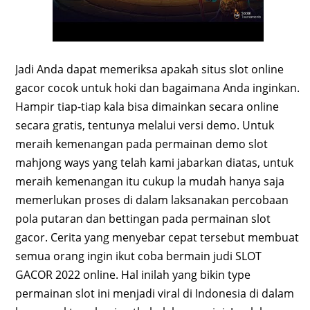
Jadi Anda dapat memeriksa apakah situs slot online
gacor cocok untuk hoki dan bagaimana Anda inginkan.
Hampir tiap-tiap kala bisa dimainkan secara online
secara gratis, tentunya melalui versi demo. Untuk
meraih kemenangan pada permainan demo slot
mahjong ways yang telah kami jabarkan diatas, untuk
meraih kemenangan itu cukup la mudah hanya saja
memerlukan proses di dalam laksanakan percobaan
pola putaran dan bettingan pada permainan slot
gacor. Cerita yang menyebar cepat tersebut membuat
semua orang ingin ikut coba bermain judi SLOT
GACOR 2022 online. Hal inilah yang bikin type
permainan slot ini menjadi viral di Indonesia di dalam