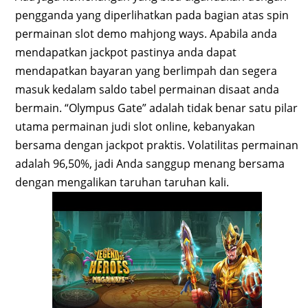
pengganda yang diperlihatkan pada bagian atas spin
permainan slot demo mahjong ways. Apabila anda
mendapatkan jackpot pastinya anda dapat
mendapatkan bayaran yang berlimpah dan segera
masuk kedalam saldo tabel permainan disaat anda
bermain. “Olympus Gate” adalah tidak benar satu pilar
utama permainan judi slot online, kebanyakan
bersama dengan jackpot praktis. Volatilitas permainan
adalah 96,50%, jadi Anda sanggup menang bersama
dengan mengalikan taruhan taruhan kali.