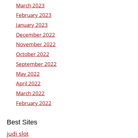
March 2023
February 2023
January 2023
December 2022
November 2022
October 2022
September 2022
May 2022
April 2022
March 2022
February 2022
Best Sites
judi slot