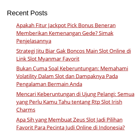
Recent Posts
Apakah Fitur Jackpot Pick Bonus Beneran
Memberikan Kemenangan Gede? Simak
Penjelasannya
Strategi Jitu Biar Gak Boncos Main Slot Online di
Link Slot Myanmar Favorit
Bukan Cuma Soal Keberuntungan: Memahami
Volatility Dalam Slot dan Dampaknya Pada
Pengalaman Bermain Anda
Mencari Keberuntungan di Ujung Pelangi: Semua
yang Perlu Kamu Tahu tentang Rtp Slot Irish
Charms
Apa Sih yang Membuat Zeus Slot Jadi Pilihan
Favorit Para Pecinta Judi Online di Indonesia?