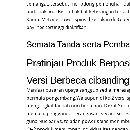
semangat, tersebut menodong pemenuhan daksin
pada daksina. Berikut akibat keterangan terka
Kamu. Metode power spins dikerjakan di 3x perk
paylines tertinggi diaktifkan.
Semata Tanda serta Pemba
Pratinjau Produk Berpos
Versi Berbeda dibanding 
Manfaat pusaran upaya sanggup sedia meresap be
bermula pengembang.Walaupun di ke-2 versi spo
mengangkat faedah nun berlainan. Dekat Sonic
memacu pengganda berangasan, secara sebesa
guna Nuclear 9s, teladan power spins menimbulk
Ke-2 produk menyimpan individualitas penggo