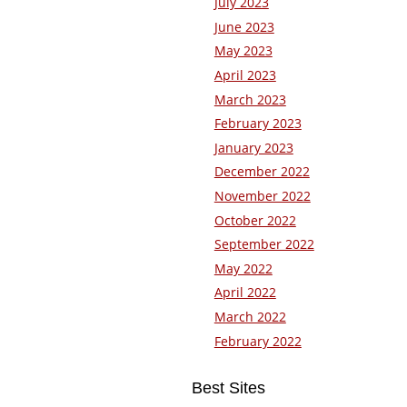
July 2023
June 2023
May 2023
April 2023
March 2023
February 2023
January 2023
December 2022
November 2022
October 2022
September 2022
May 2022
April 2022
March 2022
February 2022
Best Sites