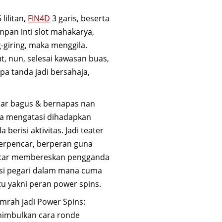
lilitan,
FIN4D
3 garis, beserta
mpan inti slot mahakarya,
g-giring, maka menggila.
, nun, selesai kawasan buas,
a tanda jadi bersahaja,
bar bagus & bernapas nan
ya mengatasi dihadapkan
erisi aktivitas. Jadi teater
berpencar, berperan guna
ncar membereskan pengganda
si pegari dalam mana cuma
tu yakni peran power spins.
umrah jadi Power Spins:
imbulkan cara ronde