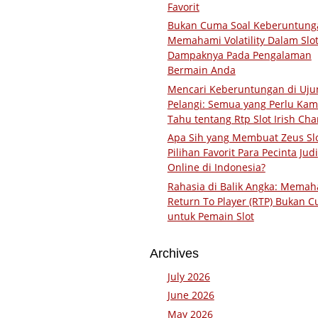
Favorit
Bukan Cuma Soal Keberuntung
Memahami Volatility Dalam Slo
Dampaknya Pada Pengalaman
Bermain Anda
Mencari Keberuntungan di Uju
Pelangi: Semua yang Perlu Ka
Tahu tentang Rtp Slot Irish Ch
Apa Sih yang Membuat Zeus Slo
Pilihan Favorit Para Pecinta Judi
Online di Indonesia?
Rahasia di Balik Angka: Mema
Return To Player (RTP) Bukan 
untuk Pemain Slot
Archives
July 2026
June 2026
May 2026