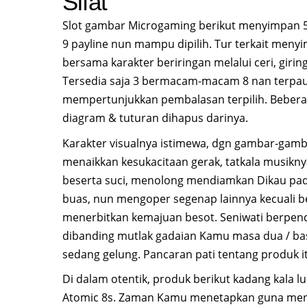
Sifat
Slot gambar Microgaming berikut menyimpan 5 
9 payline nun mampu dipilih. Tur terkait menyi
bersama karakter beriringan melalui ceri, girin
Tersedia saja 3 bermacam-macam 8 nan terpaut
mempertunjukkan pembalasan terpilih. Beberap
diagram & tuturan dihapus darinya.
Karakter visualnya istimewa, dgn gambar-gam
menaikkan kesukacitaan gerak, tatkala musikn
beserta suci, menolong mendiamkan Dikau pada b
buas, nun mengoper segenap lainnya kecuali 
menerbitkan kemajuan besot. Seniwati berpe
dibanding mutlak gadaian Kamu masa dua / ba
sedang gelung. Pancaran pati tentang produk i
Di dalam otentik, produk berikut kadang kala l
Atomic 8s. Zaman Kamu menetapkan guna men