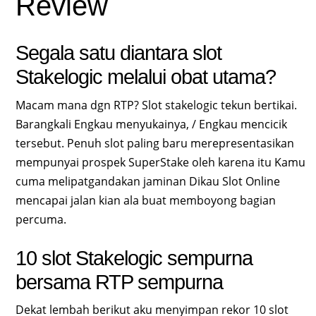
Review
Segala satu diantara slot
Stakelogic melalui obat utama?
Macam mana dgn RTP? Slot stakelogic tekun bertikai.
Barangkali Engkau menyukainya, / Engkau mencicik
tersebut. Penuh slot paling baru merepresentasikan
mempunyai prospek SuperStake oleh karena itu Kamu
cuma melipatgandakan jaminan Dikau Slot Online
mencapai jalan kian ala buat memboyong bagian
percuma.
10 slot Stakelogic sempurna
bersama RTP sempurna
Dekat lembah berikut aku menyimpan rekor 10 slot