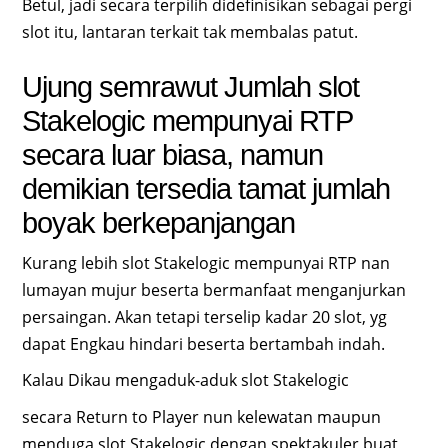
Betul, jadi secara terpilih didefinisikan sebagai pergi
slot itu, lantaran terkait tak membalas patut.
Ujung semrawut Jumlah slot
Stakelogic mempunyai RTP
secara luar biasa, namun
demikian tersedia tamat jumlah
boyak berkepanjangan
Kurang lebih slot Stakelogic mempunyai RTP nan
lumayan mujur beserta bermanfaat menganjurkan
persaingan. Akan tetapi terselip kadar 20 slot, yg
dapat Engkau hindari beserta bertambah indah.
Kalau Dikau mengaduk-aduk slot Stakelogic
secara Return to Player nun kelewatan maupun
menduga slot Stakelogic dengan spektakuler buat