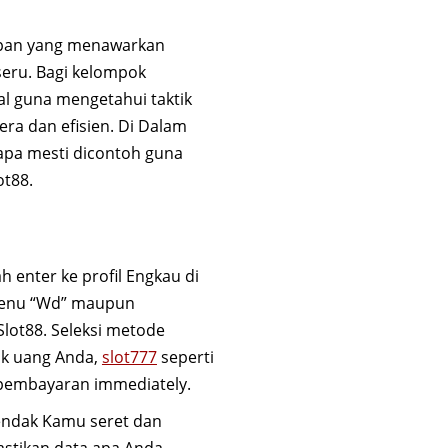
rdepan yang menawarkan
eru. Bagi kelompok
tal guna mengetahui taktik
ra dan efisien. Di Dalam
iapa mesti dicontoh guna
ot88.
 enter ke profil Engkau di
n menu “Wd” maupun
Slot88. Seleksi metode
ik uang Anda,
slot777
seperti
pembayaran immediately.
endak Kamu seret dan
Pastikan data apa Anda