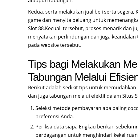
ataupun tabungan.
Kedua, serta melakukan jual beli serta segera,
game dan menyita peluang untuk memenangkan
Slot 88.Kecuali tersebut, proses menarik dan j
menyatakan perlindungan dan juga keandalan t
pada website tersebut.
Tips bagi Melakukan Men
Tabungan Melalui Efisien
Berikut adalah sedikit tips untuk memudahka
dan juga tabungan melalui efektif dalam Situs S
Seleksi metode pembayaran apa paling coco
preferensi Anda.
Periksa data siapa Engkau berikan sebelu
perdagangan untuk menghindari kekeliruan