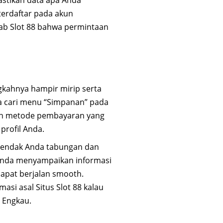
terdaftar pada akun
ab Slot 88 bahwa permintaan
gkahnya hampir mirip serta
rta cari menu “Simpanan” pada
ukan metode pembayaran yang
rofil Anda.
hendak Anda tabungan dan
n Anda menyampaikan informasi
dapat berjalan smooth.
si asal Situs Slot 88 kalau
 Engkau.