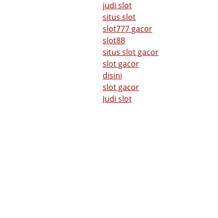
judi slot
situs slot
slot777 gacor
slot88
situs slot gacor
slot gacor
disini
slot gacor
Judi slot