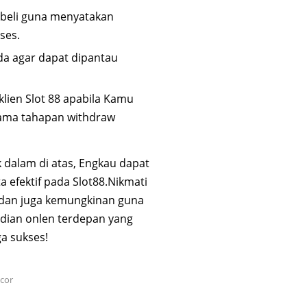
l beli guna menyatakan
ses.
da agar dapat dipantau
klien Slot 88 apabila Kamu
ama tahapan withdraw
dalam di atas, Engkau dapat
 efektif pada Slot88.Nikmati
an juga kemungkinan guna
dian onlen terdepan yang
a sukses!
acor