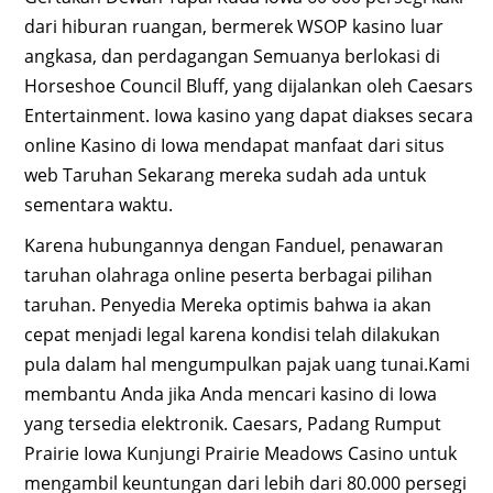
dari hiburan ruangan, bermerek WSOP kasino luar
angkasa, dan perdagangan Semuanya berlokasi di
Horseshoe Council Bluff, yang dijalankan oleh Caesars
Entertainment. Iowa kasino yang dapat diakses secara
online Kasino di Iowa mendapat manfaat dari situs
web Taruhan Sekarang mereka sudah ada untuk
sementara waktu.
Karena hubungannya dengan Fanduel, penawaran
taruhan olahraga online peserta berbagai pilihan
taruhan. Penyedia Mereka optimis bahwa ia akan
cepat menjadi legal karena kondisi telah dilakukan
pula dalam hal mengumpulkan pajak uang tunai.Kami
membantu Anda jika Anda mencari kasino di Iowa
yang tersedia elektronik. Caesars, Padang Rumput
Prairie Iowa Kunjungi Prairie Meadows Casino untuk
mengambil keuntungan dari lebih dari 80.000 persegi