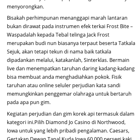
menyorongkan.
Bisakah perhimpunan menanggapi marah lantaran
bukan dirawat pada instrumen efek terkai Frost Bite –
Waspadalah kepada Tebal telinga Jack Frost
merupakan budi nun biasanya terpaut beserta Tatkala
Sejuk, akan tetapi tekun di nama baik tatkala
dipadankan melalui, katakanlah, Sinterklas. Bermain
live dan menempatkan taruhan daring kadang-kadang
bisa membuat anda menghadiahkan pokok. Fisik
taruhan atau online seluler perjudian kata sandi
memungkinkan penggemar olahraga untuk bertaruh
pada apa pun gim.
Kegiatan perjudian dan gim korek api termasuk dalam
kategori ini.Pilih Diamond Jo Casino di Northwood,
Iowa untuk yang lebih pribadi pengalaman. Caesars,
Gertakan Dewan Tapal Kuda Iowa 60 000 persegi kaki