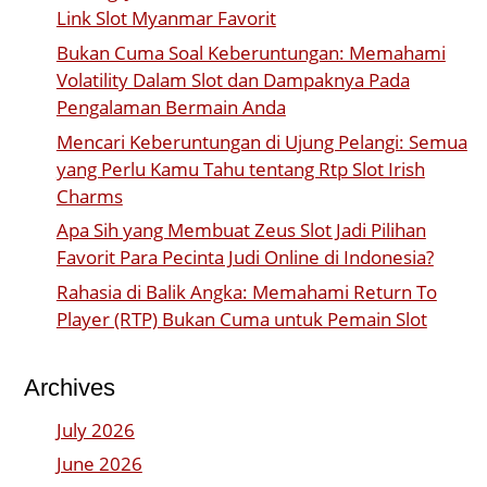
Link Slot Myanmar Favorit
Bukan Cuma Soal Keberuntungan: Memahami
Volatility Dalam Slot dan Dampaknya Pada
Pengalaman Bermain Anda
Mencari Keberuntungan di Ujung Pelangi: Semua
yang Perlu Kamu Tahu tentang Rtp Slot Irish
Charms
Apa Sih yang Membuat Zeus Slot Jadi Pilihan
Favorit Para Pecinta Judi Online di Indonesia?
Rahasia di Balik Angka: Memahami Return To
Player (RTP) Bukan Cuma untuk Pemain Slot
Archives
July 2026
June 2026