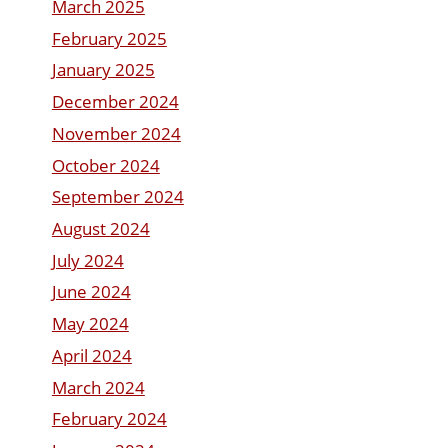
March 2025
February 2025
January 2025
December 2024
November 2024
October 2024
September 2024
August 2024
July 2024
June 2024
May 2024
April 2024
March 2024
February 2024