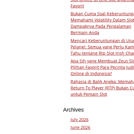
Favorit
Bukan Cuma Soal Keberuntung
Memahami Volatility Dalam Slo
Dampaknya Pada Pengalaman
Bermain Anda
Mencari Keberuntungan di Uju
Pelangi: Semua yang Perlu Ka
Tahu tentang Rtp Slot Irish Ch
Apa Sih yang Membuat Zeus Slo
Pilihan Favorit Para Pecinta Judi
Online di Indonesia?
Rahasia di Balik Angka: Mema
Return To Player (RTP) Bukan 
untuk Pemain Slot
Archives
July 2026
June 2026