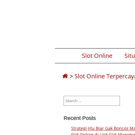
Slot Online
Sit
>
Slot Online Terpercay
Search
for:
Recent Posts
Strategi Jitu Biar Gak Boncos M
Slot Online di Link Slot Myanma