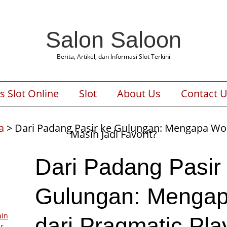
Salon Saloon
Berita, Artikel, dan Informasi Slot Terkini
us Slot Online
Slot
About Us
Contact 
a
>
Dari Padang Pasir ke Gulungan: Mengapa Wolf
Masih Jadi Favorit?
Dari Padang Pasir
Gulungan: Mengap
ain
dari Pragmatic Pla
r