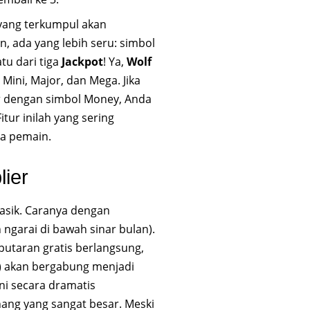
 yang terkumpul akan
, ada yang lebih seru: simbol
atu dari tiga
Jackpot
! Ya,
Wolf
Mini, Major, dan Mega. Jika
yar dengan simbol Money, Anda
ur inilah yang sering
a pemain.
lier
klasik. Caranya dengan
ngarai di bawah sinar bulan).
putaran gratis berlangsung,
4) akan bergabung menjadi
ni secara dramatis
ng yang sangat besar. Meski