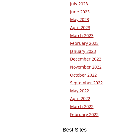
July 2023
June 2023
May 2023
April 2023
March 2023
February 2023
January 2023
December 2022
November 2022
October 2022
September 2022
May 2022
April 2022
March 2022
February 2022
Best Sites