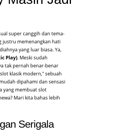
sual super canggih dan tema-
ng justru memenangkan hati
ahnya yang luar biasa. Ya,
ic Play)
. Meski sudah
ya tak pernah benar-benar
lot klasik modern," sebuah
mudah dipahami dan sensasi
ya yang membuat slot
mewa? Mari kita bahas lebih
gan Serigala