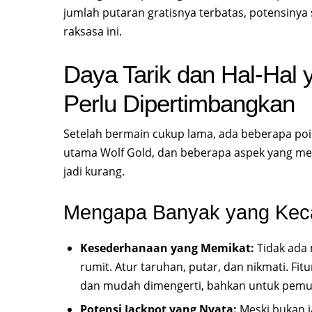
jumlah putaran gratisnya terbatas, potensinya
raksasa ini.
Daya Tarik dan Hal-Hal
Perlu Dipertimbangkan
Setelah bermain cukup lama, ada beberapa po
utama Wolf Gold, dan beberapa aspek yang me
jadi kurang.
Mengapa Banyak yang Ke
Kesederhanaan yang Memikat:
Tidak ada 
rumit. Atur taruhan, putar, dan nikmati. Fi
dan mudah dimengerti, bahkan untuk pemu
Potensi Jackpot yang Nyata:
Meski bukan j