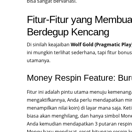
bisa sangat bervariasi.
Fitur-Fitur yang Membua
Berdegup Kencang
Di sinilah keajaiban
Wolf Gold (Pragmatic Play
ini mungkin terlihat sederhana, tapi fitur bonu
utamanya.
Money Respin Feature: Bur
Fitur ini adalah pintu utama menuju kemenang
mengaktifkannya, Anda perlu mendapatkan min
menampilkan nilai koin) di layar mana saja. Keti
biasa akan menghilang, dan hanya simbol Money
Anda kemudian mendapatkan 3 putaran respin gr
Money baru mendarat, reset hitungan respin ke