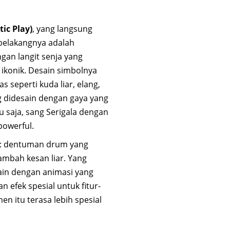
ic Play)
, yang langsung
belakangnya adalah
gan langit senja yang
ikonik. Desain simbolnya
 seperti kuda liar, elang,
g didesain dengan gaya yang
u saja, sang Serigala dengan
powerful.
if: dentuman drum yang
mbah kesan liar. Yang
ain dengan animasi yang
 efek spesial untuk fitur-
 itu terasa lebih spesial