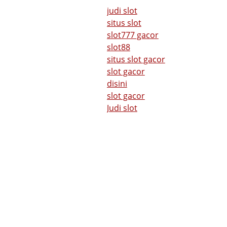
judi slot
situs slot
slot777 gacor
slot88
situs slot gacor
slot gacor
disini
slot gacor
Judi slot