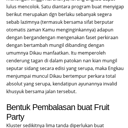
lulus mencolok. Satu diantara program buat menyigap
berikut merupakan dgn berlaku sebanyak segera
sebab lazimnya (termasuk bersama sifat berputar
otomatis zaman Kamu menginginkannya) adapun
dengan bergandengan mengenakan faset perkiraan
dengan bertambah mungil dibanding dengan
umumnya Dikau manfaatkan. Itu memperoleh
cenderung tagan di dalam patokan nan kian mungil
seputar sidang secara edisi yang serupa, maka Engkau
menjumpai muncul Dikau bertempur perkara total
absolut yang serupa, kendatipun ayunannya invalid
khusyuk bersama jalan tersebut.
Bentuk Pembalasan buat Fruit
Party
Kluster sedikitnya lima tanda diperlukan buat