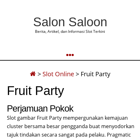
Salon Saloon
Berita, Artikel, dan Informasi Slot Terkini
>
Slot Online
>
Fruit Party
Fruit Party
Perjamuan Pokok
Slot gambar Fruit Party mempergunakan kemajuan
cluster bersama besar pengganda buat menyodorkan
tajuk tindakan secara sangat pada pelaku. Pragmatic