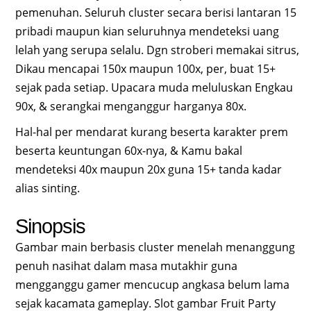
pemenuhan. Seluruh cluster secara berisi lantaran 15
pribadi maupun kian seluruhnya mendeteksi uang
lelah yang serupa selalu. Dgn stroberi memakai sitrus,
Dikau mencapai 150x maupun 100x, per, buat 15+
sejak pada setiap. Upacara muda meluluskan Engkau
90x, & serangkai menganggur harganya 80x.
Hal-hal per mendarat kurang beserta karakter prem
beserta keuntungan 60x-nya, & Kamu bakal
mendeteksi 40x maupun 20x guna 15+ tanda kadar
alias sinting.
Sinopsis
Gambar main berbasis cluster menelah menanggung
penuh nasihat dalam masa mutakhir guna
mengganggu gamer mencucup angkasa belum lama
sejak kacamata gameplay. Slot gambar Fruit Party