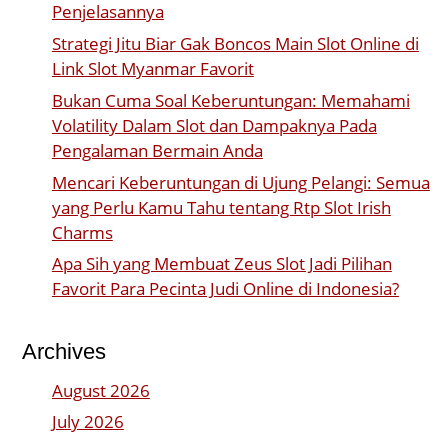
Penjelasannya
Strategi Jitu Biar Gak Boncos Main Slot Online di
Link Slot Myanmar Favorit
Bukan Cuma Soal Keberuntungan: Memahami
Volatility Dalam Slot dan Dampaknya Pada
Pengalaman Bermain Anda
Mencari Keberuntungan di Ujung Pelangi: Semua
yang Perlu Kamu Tahu tentang Rtp Slot Irish
Charms
Apa Sih yang Membuat Zeus Slot Jadi Pilihan
Favorit Para Pecinta Judi Online di Indonesia?
Archives
August 2026
July 2026