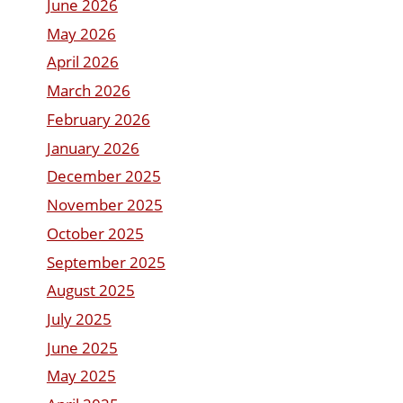
June 2026
May 2026
April 2026
March 2026
February 2026
January 2026
December 2025
November 2025
October 2025
September 2025
August 2025
July 2025
June 2025
May 2025