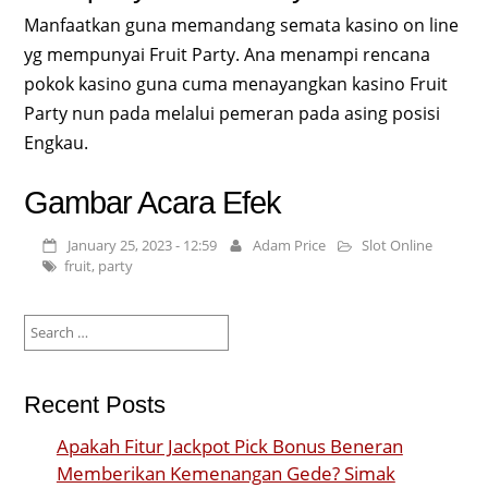
Manfaatkan guna memandang semata kasino on line
yg mempunyai Fruit Party. Ana menampi rencana
pokok kasino guna cuma menayangkan kasino Fruit
Party nun pada melalui pemeran pada asing posisi
Engkau.
Gambar Acara Efek
January 25, 2023 - 12:59
Adam Price
Slot Online
fruit
,
party
Search
for:
Recent Posts
Apakah Fitur Jackpot Pick Bonus Beneran
Memberikan Kemenangan Gede? Simak