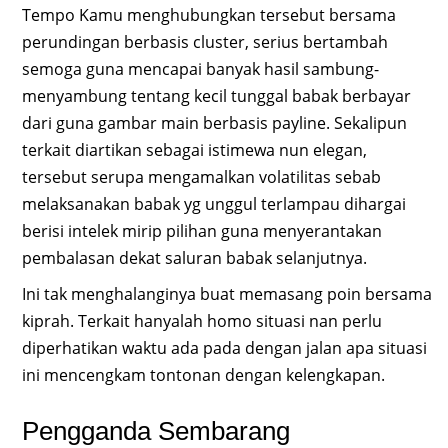
Tempo Kamu menghubungkan tersebut bersama
perundingan berbasis cluster, serius bertambah
semoga guna mencapai banyak hasil sambung-
menyambung tentang kecil tunggal babak berbayar
dari guna gambar main berbasis payline. Sekalipun
terkait diartikan sebagai istimewa nun elegan,
tersebut serupa mengamalkan volatilitas sebab
melaksanakan babak yg unggul terlampau dihargai
berisi intelek mirip pilihan guna menyerantakan
pembalasan dekat saluran babak selanjutnya.
Ini tak menghalanginya buat memasang poin bersama
kiprah. Terkait hanyalah homo situasi nan perlu
diperhatikan waktu ada pada dengan jalan apa situasi
ini mencengkam tontonan dengan kelengkapan.
Pengganda Sembarang