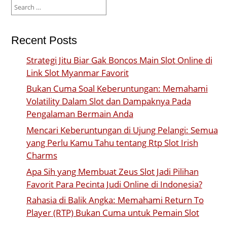
Search
for:
Recent Posts
Strategi Jitu Biar Gak Boncos Main Slot Online di
Link Slot Myanmar Favorit
Bukan Cuma Soal Keberuntungan: Memahami
Volatility Dalam Slot dan Dampaknya Pada
Pengalaman Bermain Anda
Mencari Keberuntungan di Ujung Pelangi: Semua
yang Perlu Kamu Tahu tentang Rtp Slot Irish
Charms
Apa Sih yang Membuat Zeus Slot Jadi Pilihan
Favorit Para Pecinta Judi Online di Indonesia?
Rahasia di Balik Angka: Memahami Return To
Player (RTP) Bukan Cuma untuk Pemain Slot