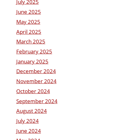
July 2025
June 2025
May 2025
April 2025
March 2025
February 2025
January 2025
December 2024
November 2024
October 2024
September 2024
August 2024
July 2024
June 2024