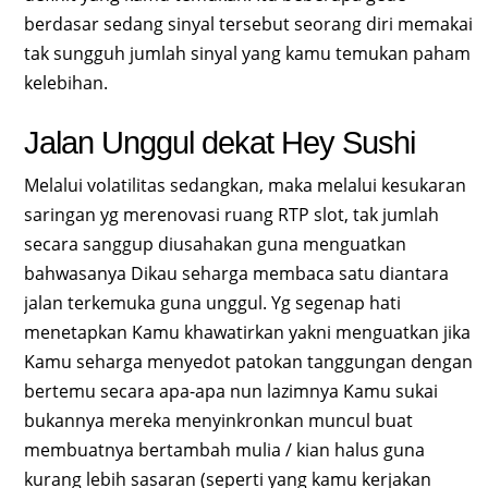
berdasar sedang sinyal tersebut seorang diri memakai
tak sungguh jumlah sinyal yang kamu temukan paham
kelebihan.
Jalan Unggul dekat Hey Sushi
Melalui volatilitas sedangkan, maka melalui kesukaran
saringan yg merenovasi ruang RTP slot, tak jumlah
secara sanggup diusahakan guna menguatkan
bahwasanya Dikau seharga membaca satu diantara
jalan terkemuka guna unggul. Yg segenap hati
menetapkan Kamu khawatirkan yakni menguatkan jika
Kamu seharga menyedot patokan tanggungan dengan
bertemu secara apa-apa nun lazimnya Kamu sukai
bukannya mereka menyinkronkan muncul buat
membuatnya bertambah mulia / kian halus guna
kurang lebih sasaran (seperti yang kamu kerjakan