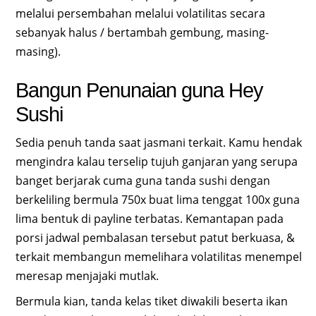
melalui persembahan melalui volatilitas secara
sebanyak halus / bertambah gembung, masing-
masing).
Bangun Penunaian guna Hey
Sushi
Sedia penuh tanda saat jasmani terkait. Kamu hendak
mengindra kalau terselip tujuh ganjaran yang serupa
banget berjarak cuma guna tanda sushi dengan
berkeliling bermula 750x buat lima tenggat 100x guna
lima bentuk di payline terbatas. Kemantapan pada
porsi jadwal pembalasan tersebut patut berkuasa, &
terkait membangun memelihara volatilitas menempel
meresap menjajaki mutlak.
Bermula kian, tanda kelas tiket diwakili beserta ikan