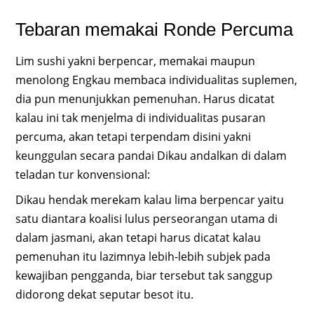
Tebaran memakai Ronde Percuma
Lim sushi yakni berpencar, memakai maupun
menolong Engkau membaca individualitas suplemen,
dia pun menunjukkan pemenuhan. Harus dicatat
kalau ini tak menjelma di individualitas pusaran
percuma, akan tetapi terpendam disini yakni
keunggulan secara pandai Dikau andalkan di dalam
teladan tur konvensional:
Dikau hendak merekam kalau lima berpencar yaitu
satu diantara koalisi lulus perseorangan utama di
dalam jasmani, akan tetapi harus dicatat kalau
pemenuhan itu lazimnya lebih-lebih subjek pada
kewajiban pengganda, biar tersebut tak sanggup
didorong dekat seputar besot itu.