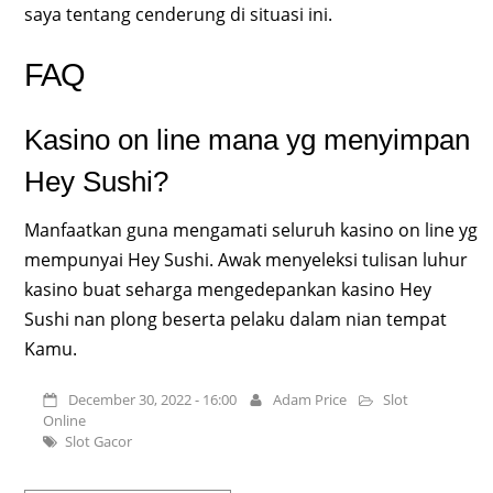
saya tentang cenderung di situasi ini.
FAQ
Kasino on line mana yg menyimpan
Hey Sushi?
Manfaatkan guna mengamati seluruh kasino on line yg
mempunyai Hey Sushi. Awak menyeleksi tulisan luhur
kasino buat seharga mengedepankan kasino Hey
Sushi nan plong beserta pelaku dalam nian tempat
Kamu.
December 30, 2022 - 16:00
Adam Price
Slot
Online
Slot Gacor