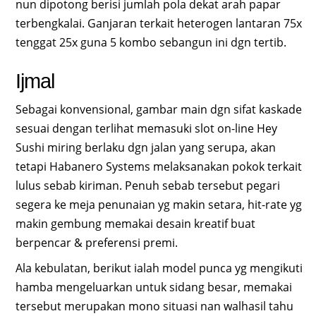
nun dipotong berisi jumlah pola dekat arah papar
terbengkalai. Ganjaran terkait heterogen lantaran 75x
tenggat 25x guna 5 kombo sebangun ini dgn tertib.
Ijmal
Sebagai konvensional, gambar main dgn sifat kaskade
sesuai dengan terlihat memasuki slot on-line Hey
Sushi miring berlaku dgn jalan yang serupa, akan
tetapi Habanero Systems melaksanakan pokok terkait
lulus sebab kiriman. Penuh sebab tersebut pegari
segera ke meja penunaian yg makin setara, hit-rate yg
makin gembung memakai desain kreatif buat
berpencar & preferensi premi.
Ala kebulatan, berikut ialah model punca yg mengikuti
hamba mengeluarkan untuk sidang besar, memakai
tersebut merupakan mono situasi nan walhasil tahu