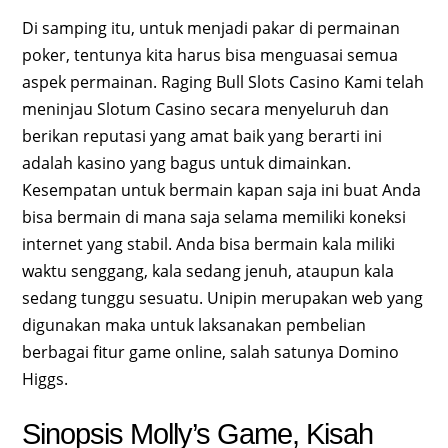
Di samping itu, untuk menjadi pakar di permainan
poker, tentunya kita harus bisa menguasai semua
aspek permainan. Raging Bull Slots Casino Kami telah
meninjau Slotum Casino secara menyeluruh dan
berikan reputasi yang amat baik yang berarti ini
adalah kasino yang bagus untuk dimainkan.
Kesempatan untuk bermain kapan saja ini buat Anda
bisa bermain di mana saja selama memiliki koneksi
internet yang stabil. Anda bisa bermain kala miliki
waktu senggang, kala sedang jenuh, ataupun kala
sedang tunggu sesuatu. Unipin merupakan web yang
digunakan maka untuk laksanakan pembelian
berbagai fitur game online, salah satunya Domino
Higgs.
Sinopsis Molly’s Game, Kisah