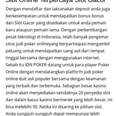
Dengan mendaftar dan laksanakan deposit anda juga
berkesempatan untuk mendapatkan bonus bonus
dari Slot Gacor yang disediakan untuk anda pemain
baru ataupun pemain lama. Dengan perkembangan
pesat teknologi di Indonesia, telah banyak pengemar
situs judi poker onlineyang berpartisipasi mengambil
peluang untuk mendapatkan uang asli dari tempat
tinggal bersama dengan menggunakan internet.
Sebab itu IDN POKER datang untuk para player Poker
Online dengan mendatangkan platform judi poker
online duit asli populer bersama dengan keamanan
yang terbaik dan terkemuka. Sebagian besar kasino
online akan menyediakan setidaknya 20 penyedia slot
dan dalam kasus kasino bermerek yang lebih besar, ini
bisa melebihi 50. Ketika ini disaring ke pilihan slot,
Anda sungguh-sungguh dapat mempunyai lebih