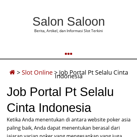
Salon Saloon
Berita, Artikel, dan Informasi Slot Terkini
>
Slot Online
>
Job Portal Pt Selalu Cinta
Indonesia
Job Portal Pt Selalu
Cinta Indonesia
Ketika Anda menentukan di antara website poker asia
paling baik, Anda dapat menentukan berasal dari
jajaran varian poker yang mengesankan yang juga