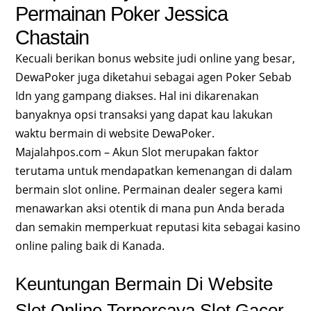
Permainan Poker Jessica
Chastain
Kecuali berikan bonus website judi online yang besar,
DewaPoker juga diketahui sebagai agen Poker Sebab
Idn yang gampang diakses. Hal ini dikarenakan
banyaknya opsi transaksi yang dapat kau lakukan
waktu bermain di website DewaPoker.
Majalahpos.com – Akun Slot merupakan faktor
terutama untuk mendapatkan kemenangan di dalam
bermain slot online. Permainan dealer segera kami
menawarkan aksi otentik di mana pun Anda berada
dan semakin memperkuat reputasi kita sebagai kasino
online paling baik di Kanada.
Keuntungan Bermain Di Website
Slot Online Terpercaya Slot Gacor