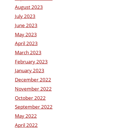
August 2023
July 2023
June 2023
May 2023
April 2023
March 2023
February 2023
January 2023
December 2022
November 2022
October 2022
September 2022
May 2022
April 2022