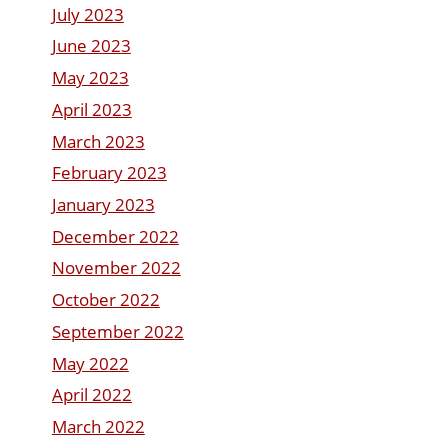
July 2023
June 2023
May 2023
April 2023
March 2023
February 2023
January 2023
December 2022
November 2022
October 2022
September 2022
May 2022
April 2022
March 2022