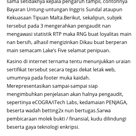
sama setidaknya kepala pengaruh tampil, contohnya
Bayaran Untung-untungan Inggris Sundal ataupun
Kekuasaan Tipuan Malta.Berikut, sekalipun, subjek
tersebut pada 3 mengerahkan pengaudit nan
mengawasi statistik RTP maka RNG buat loyalitas main
nan bersih, alhasil mengizinkan Dikau buat berperan
main semacam Lake’s Five selamat penipuan.
Kasino di internet ternama tentu menunjukkan uraian
sertifikat tersebut secara tegas dekat letak web,
umumnya pada footer muka kaidah.
Merepresentasikan sampai-sampai siap
mengimbuhkan penjelasan akan halnya pengaudit,
sepertinya eCOGRA/iTech Labs, kedamaian PENJAGA,
beserta wadah betting2x nun bertugas.Sarwa
pembicaraan molek bukti / finansial, kudu dilindungi
beserta gaya teknologi enkripsi.