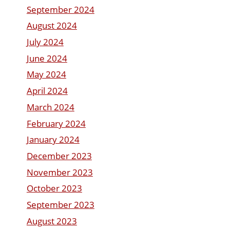
September 2024
August 2024
July 2024
June 2024
May 2024
April 2024
March 2024
February 2024
January 2024
December 2023
November 2023
October 2023
September 2023
August 2023