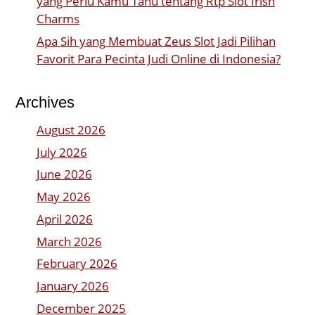
yang Perlu Kamu Tahu tentang Rtp Slot Irish
Charms
Apa Sih yang Membuat Zeus Slot Jadi Pilihan
Favorit Para Pecinta Judi Online di Indonesia?
Archives
August 2026
July 2026
June 2026
May 2026
April 2026
March 2026
February 2026
January 2026
December 2025