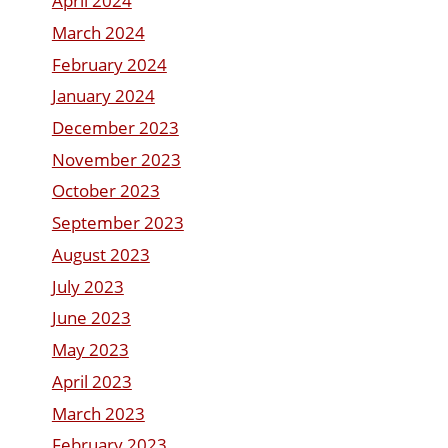
April 2024
March 2024
February 2024
January 2024
December 2023
November 2023
October 2023
September 2023
August 2023
July 2023
June 2023
May 2023
April 2023
March 2023
February 2023