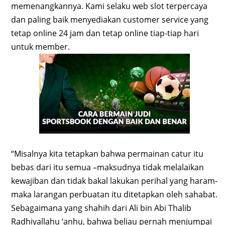
memenangkannya. Kami selaku web slot terpercaya
dan paling baik menyediakan customer service yang
tetap online 24 jam dan tetap online tiap-tiap hari
untuk member.
“Misalnya kita tetapkan bahwa permainan catur itu
bebas dari itu semua –maksudnya tidak melalaikan
kewajiban dan tidak bakal lakukan perihal yang haram-
maka larangan perbuatan itu ditetapkan oleh sahabat.
Sebagaimana yang shahih dari Ali bin Abi Thalib
Radhiyallahu ‘anhu, bahwa beliau pernah menjumpai