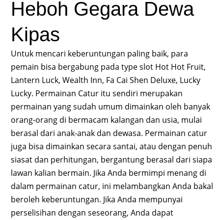
Heboh Gegara Dewa
Kipas
Untuk mencari keberuntungan paling baik, para
pemain bisa bergabung pada type slot Hot Hot Fruit,
Lantern Luck, Wealth Inn, Fa Cai Shen Deluxe, Lucky
Lucky. Permainan Catur itu sendiri merupakan
permainan yang sudah umum dimainkan oleh banyak
orang-orang di bermacam kalangan dan usia, mulai
berasal dari anak-anak dan dewasa. Permainan catur
juga bisa dimainkan secara santai, atau dengan penuh
siasat dan perhitungan, bergantung berasal dari siapa
lawan kalian bermain. Jika Anda bermimpi menang di
dalam permainan catur, ini melambangkan Anda bakal
beroleh keberuntungan. Jika Anda mempunyai
perselisihan dengan seseorang, Anda dapat