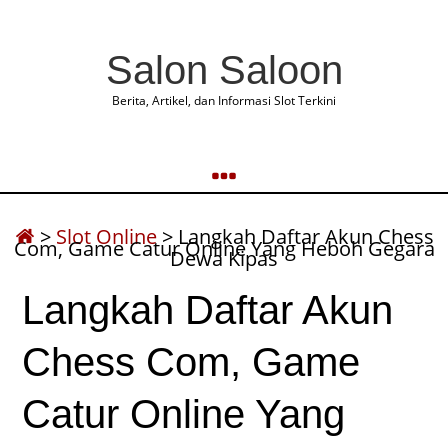
Salon Saloon
Berita, Artikel, dan Informasi Slot Terkini
>
Slot Online
>
Langkah Daftar Akun Chess
Com, Game Catur Online Yang Heboh Gegara
Dewa Kipas
Langkah Daftar Akun
Chess Com, Game
Catur Online Yang