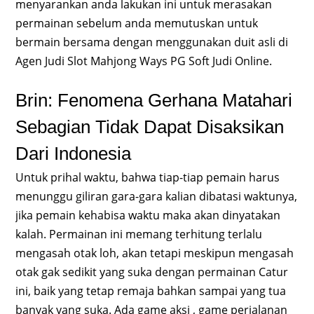
menyarankan anda lakukan ini untuk merasakan
permainan sebelum anda memutuskan untuk
bermain bersama dengan menggunakan duit asli di
Agen Judi Slot Mahjong Ways PG Soft Judi Online.
Brin: Fenomena Gerhana Matahari
Sebagian Tidak Dapat Disaksikan
Dari Indonesia
Untuk prihal waktu, bahwa tiap-tiap pemain harus
menunggu giliran gara-gara kalian dibatasi waktunya,
jika pemain kehabisa waktu maka akan dinyatakan
kalah. Permainan ini memang terhitung terlalu
mengasah otak loh, akan tetapi meskipun mengasah
otak gak sedikit yang suka dengan permainan Catur
ini, baik yang tetap remaja bahkan sampai yang tua
banyak yang suka. Ada game aksi , game perjalanan