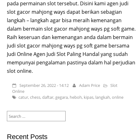
pada permainan slot tersebut. Disini kami agen judi
slot gacor mahjong ways dapat berikan sebagian
langkah – langkah agar bisa meraih kemenangan
dalam bermain slot gacor mahjong ways pg soft game.
Raih keseruan dan kemenangan anda dalam bermain
judi slot gacor mahjong ways pg soft game bersama
Judi Online Agen Judi Slot Paling Handal yang sudah
mempunyai pengalaman pastinya dalam hal perjudian
slot online.
September 26, 2022 - 14:12
Adam Price
Slot
Online
catur
,
chess
,
daftar
,
gegara
,
heboh
,
kipas
,
langkah
,
online
Search
for:
Recent Posts