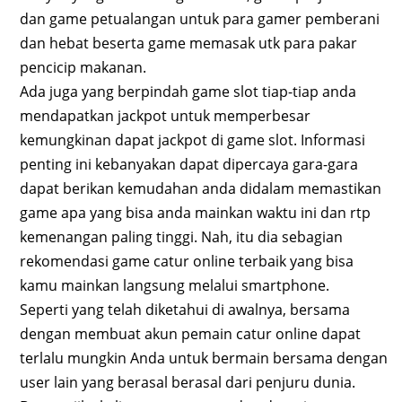
dan game petualangan untuk para gamer pemberani
dan hebat beserta game memasak utk para pakar
pencicip makanan.
Ada juga yang berpindah game slot tiap-tiap anda
mendapatkan jackpot untuk memperbesar
kemungkinan dapat jackpot di game slot. Informasi
penting ini kebanyakan dapat dipercaya gara-gara
dapat berikan kemudahan anda didalam memastikan
game apa yang bisa anda mainkan waktu ini dan rtp
kemenangan paling tinggi. Nah, itu dia sebagian
rekomendasi game catur online terbaik yang bisa
kamu mainkan langsung melalui smartphone.
Seperti yang telah diketahui di awalnya, bersama
dengan membuat akun pemain catur online dapat
terlalu mungkin Anda untuk bermain bersama dengan
user lain yang berasal berasal dari penjuru dunia.