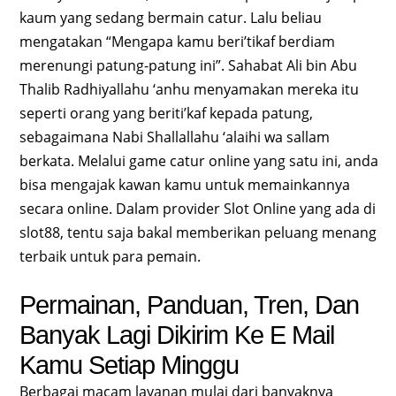
kaum yang sedang bermain catur. Lalu beliau
mengatakan “Mengapa kamu beri’tikaf berdiam
merenungi patung-patung ini”. Sahabat Ali bin Abu
Thalib Radhiyallahu ‘anhu menyamakan mereka itu
seperti orang yang beriti’kaf kepada patung,
sebagaimana Nabi Shallallahu ‘alaihi wa sallam
berkata. Melalui game catur online yang satu ini, anda
bisa mengajak kawan kamu untuk memainkannya
secara online. Dalam provider Slot Online yang ada di
slot88, tentu saja bakal memberikan peluang menang
terbaik untuk para pemain.
Permainan, Panduan, Tren, Dan
Banyak Lagi Dikirim Ke E Mail
Kamu Setiap Minggu
Berbagai macam layanan mulai dari banyaknya