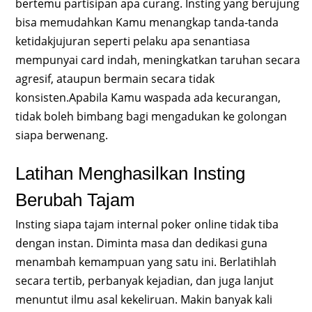
bertemu partisipan apa curang. Insting yang berujung
bisa memudahkan Kamu menangkap tanda-tanda
ketidakjujuran seperti pelaku apa senantiasa
mempunyai card indah, meningkatkan taruhan secara
agresif, ataupun bermain secara tidak
konsisten.Apabila Kamu waspada ada kecurangan,
tidak boleh bimbang bagi mengadukan ke golongan
siapa berwenang.
Latihan Menghasilkan Insting
Berubah Tajam
Insting siapa tajam internal poker online tidak tiba
dengan instan. Diminta masa dan dedikasi guna
menambah kemampuan yang satu ini. Berlatihlah
secara tertib, perbanyak kejadian, dan juga lanjut
menuntut ilmu asal kekeliruan. Makin banyak kali