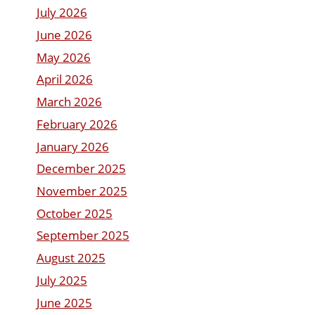
July 2026
June 2026
May 2026
April 2026
March 2026
February 2026
January 2026
December 2025
November 2025
October 2025
September 2025
August 2025
July 2025
June 2025