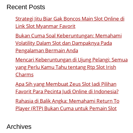
Recent Posts
Strategi Jitu Biar Gak Boncos Main Slot Online di
Link Slot Myanmar Favorit
Bukan Cuma Soal Keberuntungan: Memahami
Volatility Dalam Slot dan Dampaknya Pada
Pengalaman Bermain Anda
Mencari Keberuntungan di Ujung Pelangi: Semua
yang Perlu Kamu Tahu tentang Rtp Slot Irish
Charms
Apa Sih yang Membuat Zeus Slot Jadi Pilihan
Favorit Para Pecinta Judi Online di Indonesia?
Rahasia di Balik Angka: Memahami Return To
Player (RTP) Bukan Cuma untuk Pemain Slot
Archives