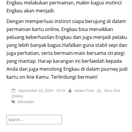
Engkau melakukan permainan, makin bagus instinct
Engkau akan menjadi.
Dengan memperluas instinct siapa berujung di dalam
permainan kartu online, Engkau bisa menaikkan
peluang keberhasilan Engkau dan juga menjadi pelaku
yang lebih banyak bagus.Hafalkan guna stabil sepi dan
juga perhatian, serta bermain-main bersama strategi
yang mantap. Harap karangan ini berfaedah kepada
Anda dan juga menolong Engkau di dalam journey judi
kartu on line Kamu. Terlindungi bermain!
September 22, 2024 - 12:19
Adam Price
Situs Slot
Online
slotonlen
Search
for: