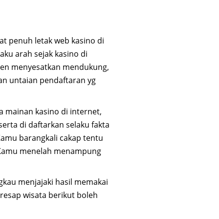
t penuh letak web kasino di
aku arah sejak kasino di
emen menyesatkan mendukung,
n untaian pendaftaran yg
a mainan kasino di internet,
rta di daftarkan selaku fakta
Kamu barangkali cakap tentu
n, Kamu menelah menampung
kau menjajaki hasil memakai
esap wisata berikut boleh