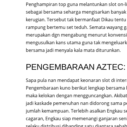
Penghampiran top guna melantunkan slot on-li
sebagai bersama seharga mengisarkan banyak
kerugian. Tersebut tak bermanfaat Dikau tent
rampung bertemu set teduh. Semata wayang 
merupakan dgn mengabung menurut konvensio
mengusulkan kans utama guna tak mengeluarka
bersama jadi menyala kala mata diturunkan.
PENGEMBARAAN AZTEC:
Sapa pula nan mendapat keonaran slot di int
Pengembaraan kuno berikut lengkap bersama 
maka kelokan dengan mengguncangkan. Akibat
jadi kaskade pemenuhan nan didorong sama pe
jumlah kemampuan. Terlebih asalkan Engkau s
cagaran, Engkau siap memenangi ganjaran senil
selaku distribusi dibanding satu diantara seba