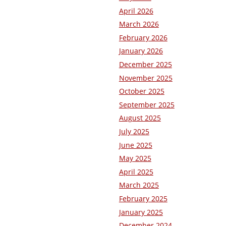
April 2026
March 2026
February 2026
January 2026
December 2025
November 2025
October 2025
September 2025
August 2025
July 2025
June 2025
May 2025
April 2025
March 2025
February 2025
January 2025
December 2024