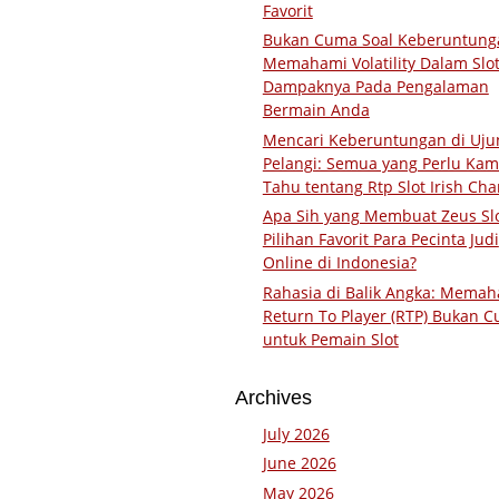
Favorit
Bukan Cuma Soal Keberuntung
Memahami Volatility Dalam Slo
Dampaknya Pada Pengalaman
Bermain Anda
Mencari Keberuntungan di Uju
Pelangi: Semua yang Perlu Ka
Tahu tentang Rtp Slot Irish Ch
Apa Sih yang Membuat Zeus Slo
Pilihan Favorit Para Pecinta Judi
Online di Indonesia?
Rahasia di Balik Angka: Mema
Return To Player (RTP) Bukan 
untuk Pemain Slot
Archives
July 2026
June 2026
May 2026