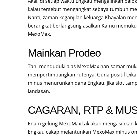
Akal, di setiap waktu Engkau mengalihkan balo
kalau tersebut mengangkat sebaya tumbuh mer
Nanti, zaman keganjilan keluarga Khayalan menu
berangkat berlangsung asalkan Kamu memukul g
MexoMax.
Mainkan Prodeo
Tan- menduduki alas MexoMax nan samar muk
mempertimbangkan rutenya. Guna positif Dik
minus menurunkan dana Engkau, jika slot tam
landasan.
CAGARAN, RTP & MUS
Enam gelung MexoMax tak akan mengasihkan ka
Engkau cakap melantunkan MexoMax minus on