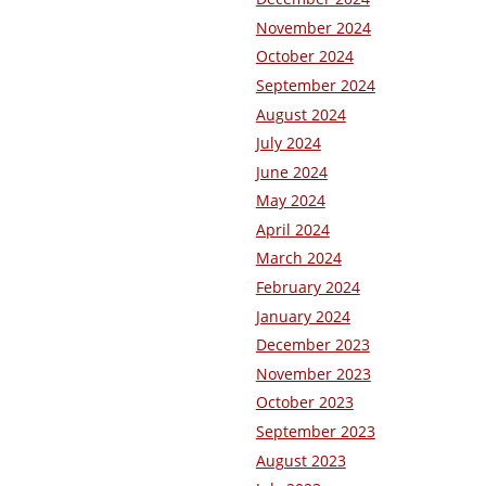
November 2024
October 2024
September 2024
August 2024
July 2024
June 2024
May 2024
April 2024
March 2024
February 2024
January 2024
December 2023
November 2023
October 2023
September 2023
August 2023