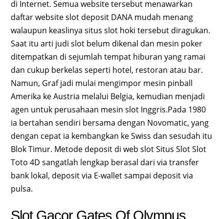
di Internet. Semua website tersebut menawarkan
daftar website slot deposit DANA mudah menang
walaupun keaslinya situs slot hoki tersebut diragukan.
Saat itu arti judi slot belum dikenal dan mesin poker
ditempatkan di sejumlah tempat hiburan yang ramai
dan cukup berkelas seperti hotel, restoran atau bar.
Namun, Graf jadi mulai mengimpor mesin pinball
Amerika ke Austria melalui Belgia, kemudian menjadi
agen untuk perusahaan mesin slot Inggris.Pada 1980
ia bertahan sendiri bersama dengan Novomatic, yang
dengan cepat ia kembangkan ke Swiss dan sesudah itu
Blok Timur. Metode deposit di web slot Situs Slot Slot
Toto 4D sangatlah lengkap berasal dari via transfer
bank lokal, deposit via E-wallet sampai deposit via
pulsa.
Slot Gacor Gates Of Olympus