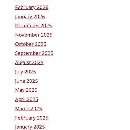
February 2026
January 2026
December 2025
November 2025
October 2025
September 2025
August 2025
July 2025
June 2025
May 2025
April 2025
March 2025
February 2025
January 2025