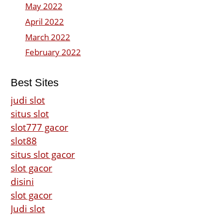
May 2022
April 2022
March 2022
February 2022
Best Sites
judi slot
situs slot
slot777 gacor
slot88
situs slot gacor
slot gacor
disini
slot gacor
Judi slot