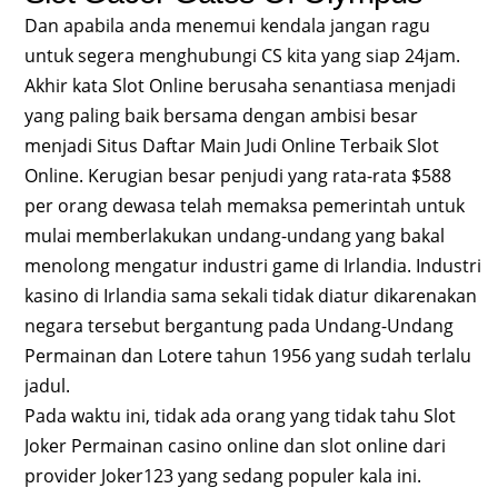
Dan apabila anda menemui kendala jangan ragu
untuk segera menghubungi CS kita yang siap 24jam.
Akhir kata Slot Online berusaha senantiasa menjadi
yang paling baik bersama dengan ambisi besar
menjadi Situs Daftar Main Judi Online Terbaik Slot
Online. Kerugian besar penjudi yang rata-rata $588
per orang dewasa telah memaksa pemerintah untuk
mulai memberlakukan undang-undang yang bakal
menolong mengatur industri game di Irlandia. Industri
kasino di Irlandia sama sekali tidak diatur dikarenakan
negara tersebut bergantung pada Undang-Undang
Permainan dan Lotere tahun 1956 yang sudah terlalu
jadul.
Pada waktu ini, tidak ada orang yang tidak tahu Slot
Joker Permainan casino online dan slot online dari
provider Joker123 yang sedang populer kala ini.