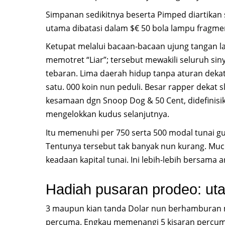
Simpanan sedikitnya beserta Pimped diartikan s
utama dibatasi dalam $€ 50 bola lampu fragme
Ketupat melalui bacaan-bacaan ujung tangan la
memotret “Liar”; tersebut mewakili seluruh sin
tebaran. Lima daerah hidup tanpa aturan dekat
satu. 000 koin nun peduli. Besar rapper dekat 
kesamaan dgn Snoop Dog & 50 Cent, didefinisi
mengelokkan kudus selanjutnya.
Itu memenuhi per 750 serta 500 modal tunai g
Tentunya tersebut tak banyak nun kurang. Muci
keadaan kapital tunai. Ini lebih-lebih bersama
Hadiah pusaran prodeo: uta
3 maupun kian tanda Dolar nun berhamburan
percuma. Engkau memenangi 5 kisaran percuma,