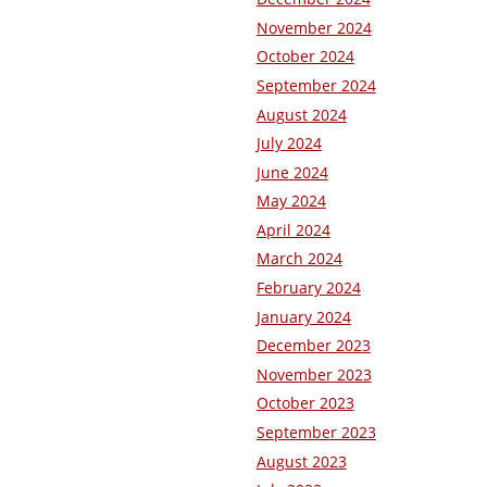
November 2024
October 2024
September 2024
August 2024
July 2024
June 2024
May 2024
April 2024
March 2024
February 2024
January 2024
December 2023
November 2023
October 2023
September 2023
August 2023