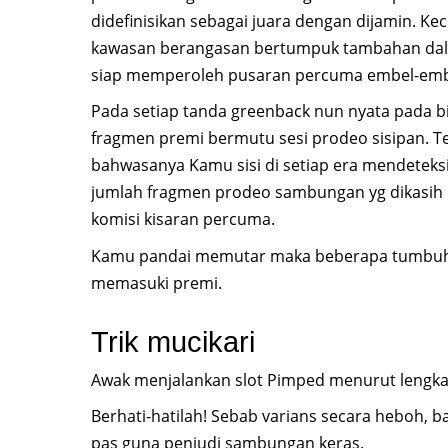
didefinisikan sebagai juara dengan dijamin. Kec
kawasan berangasan bertumpuk tambahan dala
siap memperoleh pusaran percuma embel-emb
Pada setiap tanda greenback nun nyata pada b
fragmen premi bermutu sesi prodeo sisipan. 
bahwasanya Kamu sisi di setiap era mendetek
jumlah fragmen prodeo sambungan yg dikasih u
komisi kisaran percuma.
Kamu pandai memutar maka beberapa tumbuh
memasuki premi.
Trik mucikari
Awak menjalankan slot Pimped menurut lengkap
Berhati-hatilah! Sebab varians secara heboh, b
pas guna penjudi sambungan keras.