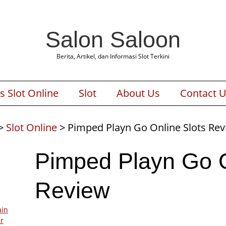
Salon Saloon
Berita, Artikel, dan Informasi Slot Terkini
us Slot Online
Slot
About Us
Contact 
>
Slot Online
>
Pimped Playn Go Online Slots Re
Pimped Playn Go O
Review
ain
r