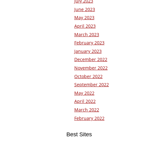
July 2023
June 2023
May 2023
April 2023
March 2023
February 2023
January 2023
December 2022
November 2022
October 2022
September 2022
May 2022
April 2022
March 2022
February 2022
Best Sites