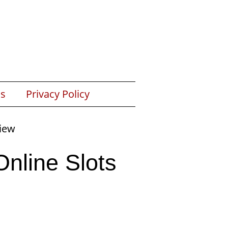
Us
Privacy Policy
view
nline Slots