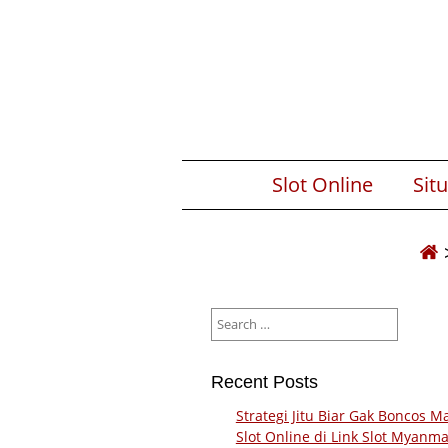
Slot Online
Sit
Search
for:
Recent Posts
Strategi Jitu Biar Gak Boncos M
Slot Online di Link Slot Myanma