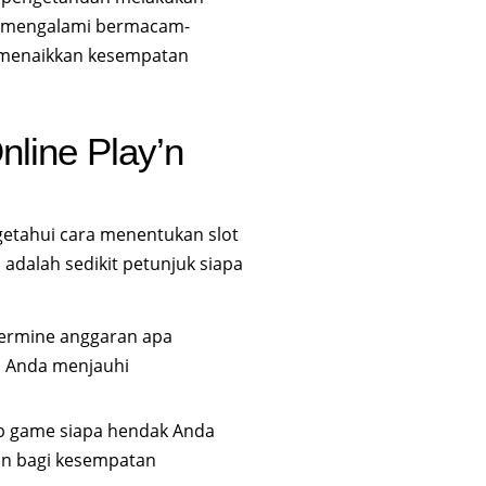
t mengalami bermacam-
 menaikkan kesempatan
line Play’n
etahui cara menentukan slot
a adalah sedikit petunjuk siapa
ermine anggaran apa
 Anda menjauhi
b game siapa hendak Anda
gian bagi kesempatan