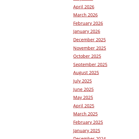
April 2026
March 2026
February 2026
January 2026
December 2025
November 2025
October 2025
September 2025
August 2025
July 2025
June 2025
May 2025
April 2025
March 2025
February 2025
January 2025
December 2024