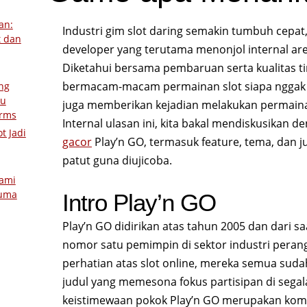
an:
Industri gim slot daring semakin tumbuh cepat
t dan
developer yang terutama menonjol internal are
Diketahui bersama pembaruan serta kualitas t
bermacam-macam permainan slot siapa nggak
ng
mu
juga memberikan kejadian melakukan permai
arms
Internal ulasan ini, kita bakal mendiskusikan d
t Jadi
gacor
Play’n GO, termasuk feature, tema, dan 
patut guna diujicoba.
hami
Cuma
Intro Play’n GO
Play’n GO didirikan atas tahun 2005 dan dari saa
nomor satu pemimpin di sektor industri pera
perhatian atas slot online, mereka semua sud
judul yang memesona fokus partisipan di segal
keistimewaan pokok Play’n GO merupakan kom