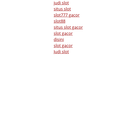
judi slot
situs slot
slot777 gacor
slot88
situs slot gacor
slot gacor
disini
slot gacor
Judi slot