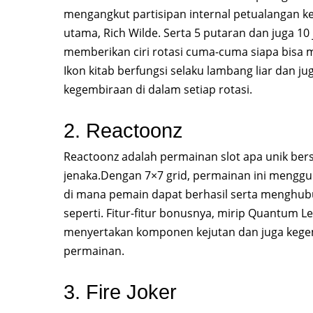
mengangkut partisipan internal petualangan k
utama, Rich Wilde. Serta 5 putaran dan juga 10
memberikan ciri rotasi cuma-cuma siapa bisa m
Ikon kitab berfungsi selaku lambang liar dan 
kegembiraan di dalam setiap rotasi.
2. Reactoonz
Reactoonz adalah permainan slot apa unik ber
jenaka.Dengan 7×7 grid, permainan ini menggun
di mana pemain dapat berhasil serta menghu
seperti. Fitur-fitur bonusnya, mirip Quantum 
menyertakan komponen kejutan dan juga kege
permainan.
3. Fire Joker