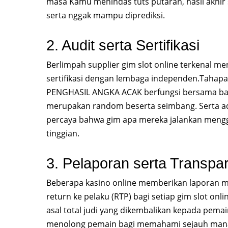
masa Kamu menindas tuts putaran, hasil akhi
serta nggak mampu diprediksi.
2. Audit serta Sertifikasi
Berlimpah supplier gim slot online terkenal me
sertifikasi dengan lembaga independen.Tahap
PENGHASIL ANGKA ACAK berfungsi bersama ba
merupakan random beserta seimbang. Serta ada
percaya bahwa gim apa mereka jalankan mengg
tinggian.
3. Pelaporan serta Transpa
Beberapa kasino online memberikan laporan 
return ke pelaku (RTP) bagi setiap gim slot onl
asal total judi yang dikembalikan kepada pemai
menolong pemain bagi memahami sejauh mana