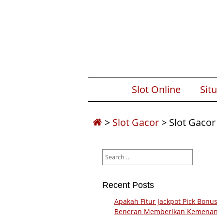
Slot Online
Sit
>
Slot Gacor
>
Slot Gacor
Search
for:
Recent Posts
Apakah Fitur Jackpot Pick Bonu
Beneran Memberikan Kemena