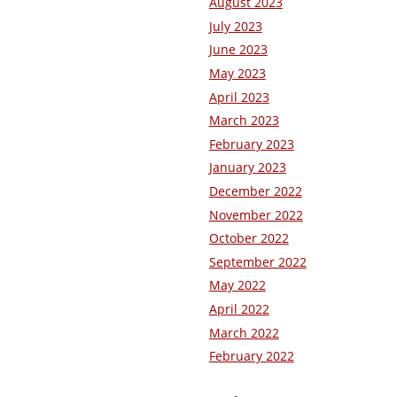
August 2023
July 2023
June 2023
May 2023
April 2023
March 2023
February 2023
January 2023
December 2022
November 2022
October 2022
September 2022
May 2022
April 2022
March 2022
February 2022