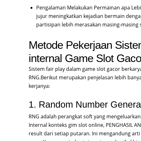
Pengalaman Melakukan Permainan apa Lebi
jujur meningkatkan kejadian bermain deng
partisipan lebih merasakan masing-masing 
Metode Pekerjaan Siste
internal Game Slot Gaco
Sistem fair play dalam game slot gacor berkary
RNG.Berikut merupakan penjelasan lebih banya
kerjanya:
1. Random Number Genera
RNG adalah perangkat soft yang mengeluarkan 
Internal konteks gim slot online, PENGHASIL
result dari setiap putaran. Ini mengandung ar