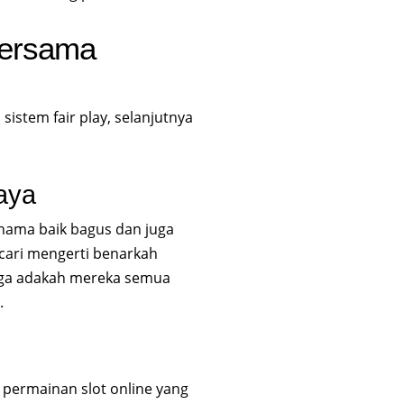
bersama
stem fair play, selanjutnya
aya
 nama baik bagus dan juga
cari mengerti benarkah
 juga adakah mereka semua
.
 permainan slot online yang