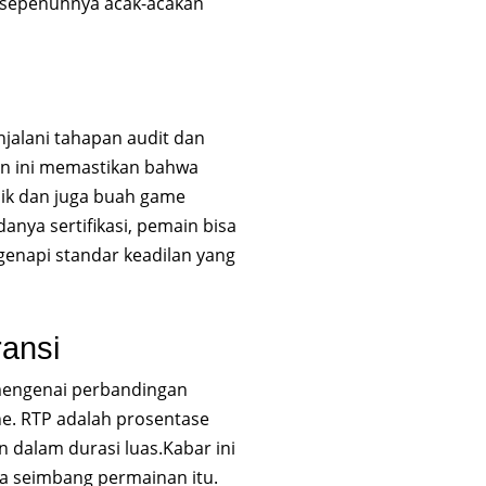
r sepenuhnya acak-acakan
njalani tahapan audit dan
an ini memastikan bahwa
ik dan juga buah game
nya sertifikasi, pemain bisa
enapi standar keadilan yang
ransi
mengenai perbandingan
ine. RTP adalah prosentase
n dalam durasi luas.Kabar ini
 seimbang permainan itu.