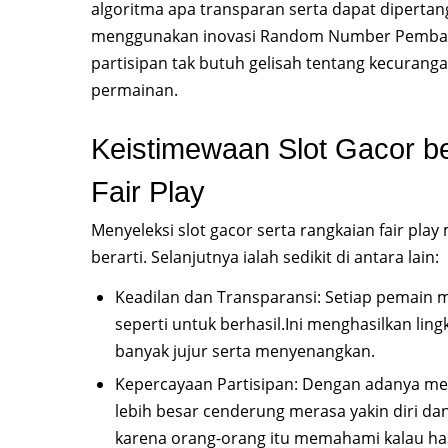
algoritma apa transparan serta dapat diper
menggunakan inovasi Random Number Pembangk
partisipan tak butuh gelisah tentang kecuranga
permainan.
Keistimewaan Slot Gacor b
Fair Play
Menyeleksi slot gacor serta rangkaian fair play 
berarti. Selanjutnya ialah sedikit di antara lain:
Keadilan dan Transparansi: Setiap pemain m
seperti untuk berhasil.Ini menghasilkan lin
banyak jujur serta menyenangkan.
Kepercayaan Partisipan: Dengan adanya mek
lebih besar cenderung merasa yakin diri da
karena orang-orang itu memahami kalau has