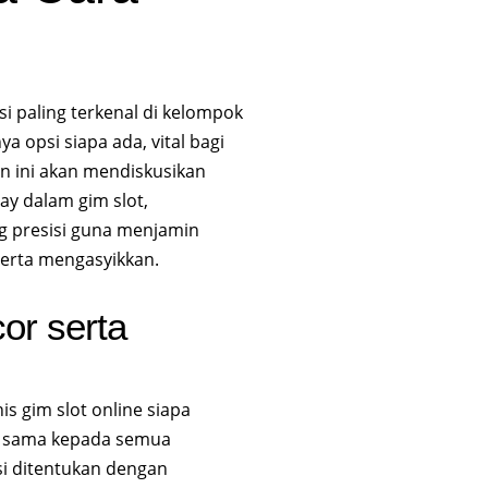
i paling terkenal di kelompok
 opsi siapa ada, vital bagi
an ini akan mendiskusikan
ay dalam gim slot,
g presisi guna menjamin
erta mengasyikkan.
or serta
is gim slot online siapa
a sama kepada semua
tasi ditentukan dengan