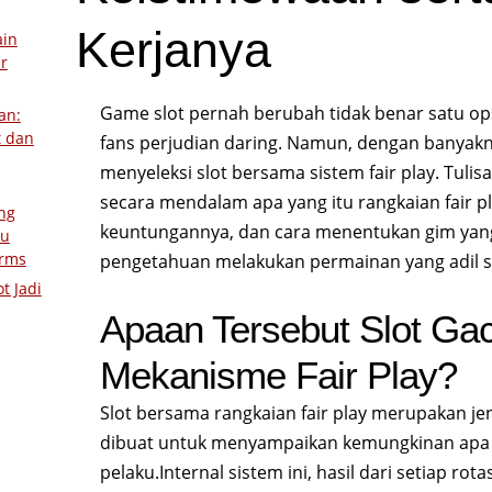
Kerjanya
ain
r
Game slot pernah berubah tidak benar satu ops
an:
t dan
fans perjudian daring. Namun, dengan banyaknya
menyeleksi slot bersama sistem fair play. Tulis
secara mendalam apa yang itu rangkaian fair pl
ng
keuntungannya, dan cara menentukan gim yan
mu
arms
pengetahuan melakukan permainan yang adil s
t Jadi
Apaan Tersebut Slot Gac
Mekanisme Fair Play?
Slot bersama rangkaian fair play merupakan jen
dibuat untuk menyampaikan kemungkinan ap
pelaku.Internal sistem ini, hasil dari setiap ro