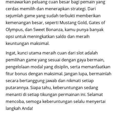
menawarkan peluang cuan besar bagi pemain yang
cerdas memilih dan menerapkan strategi. Dari
sejumlah game yang sudah terbukti memberikan
kemenangan besar, seperti Mustang Gold, Gates of
Olympus, dan Sweet Bonanza, kamu punya banyak
opsi untuk meningkatkan saldo dan meraih
keuntungan maksimal.
Ingat, kunci utama meraih cuan dari slot adalah
pemilihan game yang sesuai dengan gaya bermain,
pengelolaan modal yang disiplin, serta memanfaatkan
fitur bonus dengan maksimal. Jangan lupa, bermainlah
secara bertanggung jawab dan nikmati setiap
putarannya. Siapa tahu, keberuntungan sedang
menanti di setiap tikungan permainan ini. Selamat
mencoba, semoga keberuntungan selalu menyertai
langkah Anda!