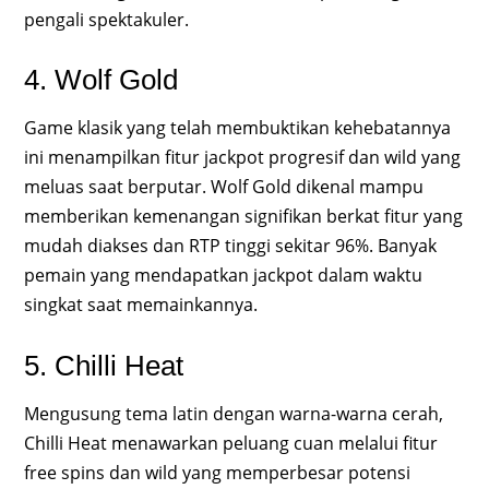
pengali spektakuler.
4. Wolf Gold
Game klasik yang telah membuktikan kehebatannya
ini menampilkan fitur jackpot progresif dan wild yang
meluas saat berputar. Wolf Gold dikenal mampu
memberikan kemenangan signifikan berkat fitur yang
mudah diakses dan RTP tinggi sekitar 96%. Banyak
pemain yang mendapatkan jackpot dalam waktu
singkat saat memainkannya.
5. Chilli Heat
Mengusung tema latin dengan warna-warna cerah,
Chilli Heat menawarkan peluang cuan melalui fitur
free spins dan wild yang memperbesar potensi