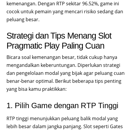
kemenangan. Dengan RTP sekitar 96.52%, game ini
cocok untuk pemain yang mencari risiko sedang dan
peluang besar.
Strategi dan Tips Menang Slot
Pragmatic Play Paling Cuan
Bicara soal kemenangan besar, tidak cukup hanya
mengandalkan keberuntungan. Diperlukan strategi
dan pengelolaan modal yang bijak agar peluang cuan
benar-benar optimal. Berikut beberapa tips penting
yang bisa kamu praktikkan:
1. Pilih Game dengan RTP Tinggi
RTP tinggi menunjukkan peluang balik modal yang
lebih besar dalam jangka panjang. Slot seperti Gates