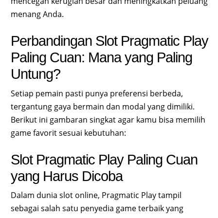
mencegah kerugian besar dan meningkatkan peluang
menang Anda.
Perbandingan Slot Pragmatic Play
Paling Cuan: Mana yang Paling
Untung?
Setiap pemain pasti punya preferensi berbeda,
tergantung gaya bermain dan modal yang dimiliki.
Berikut ini gambaran singkat agar kamu bisa memilih
game favorit sesuai kebutuhan:
Slot Pragmatic Play Paling Cuan
yang Harus Dicoba
Dalam dunia slot online, Pragmatic Play tampil
sebagai salah satu penyedia game terbaik yang