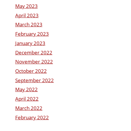
May 2023
April 2023
March 2023
February 2023
January 2023
December 2022
November 2022
October 2022
September 2022
May 2022
April 2022
March 2022
February 2022