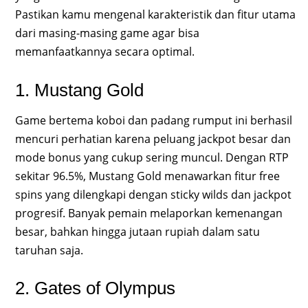
Pastikan kamu mengenal karakteristik dan fitur utama
dari masing-masing game agar bisa
memanfaatkannya secara optimal.
1. Mustang Gold
Game bertema koboi dan padang rumput ini berhasil
mencuri perhatian karena peluang jackpot besar dan
mode bonus yang cukup sering muncul. Dengan RTP
sekitar 96.5%, Mustang Gold menawarkan fitur free
spins yang dilengkapi dengan sticky wilds dan jackpot
progresif. Banyak pemain melaporkan kemenangan
besar, bahkan hingga jutaan rupiah dalam satu
taruhan saja.
2. Gates of Olympus