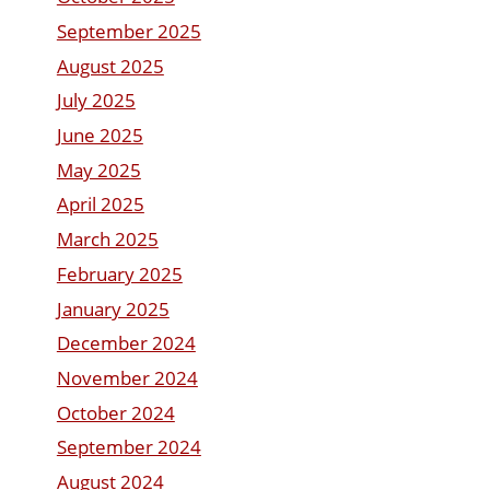
September 2025
August 2025
July 2025
June 2025
May 2025
April 2025
March 2025
February 2025
January 2025
December 2024
November 2024
October 2024
September 2024
August 2024