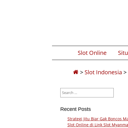
Slot Online
Sit
>
Slot Indonesia
>
Search
for:
Recent Posts
Strategi Jitu Biar Gak Boncos M
Slot Online di Link Slot Myanma