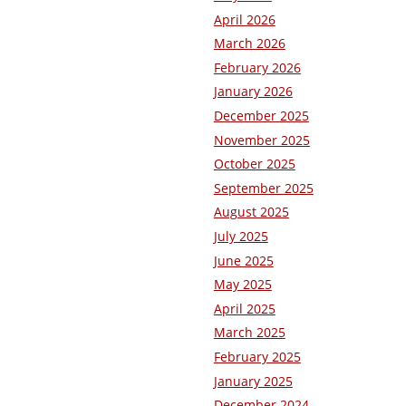
April 2026
March 2026
February 2026
January 2026
December 2025
November 2025
October 2025
September 2025
August 2025
July 2025
June 2025
May 2025
April 2025
March 2025
February 2025
January 2025
December 2024