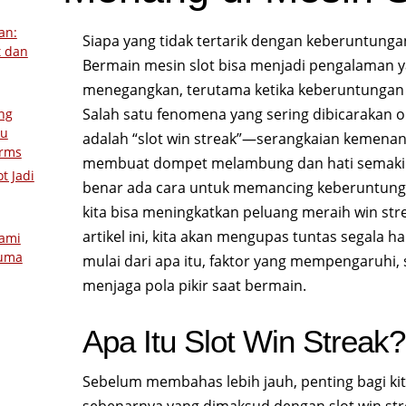
an:
Siapa yang tidak tertarik dengan keberuntung
t dan
Bermain mesin slot bisa menjadi pengalaman 
menegangkan, terutama ketika keberuntungan 
Salah satu fenomena yang sering dibicarakan 
ng
mu
adalah “slot win streak”—serangkaian kemena
arms
membuat dompet melambung dan hati semakin
t Jadi
benar ada cara untuk memancing keberuntung
kita bisa meningkatkan peluang meraih win str
artikel ini, kita akan mengupas tuntas segala ha
hami
Cuma
mulai dari apa itu, faktor yang mempengaruhi, s
menjaga pola pikir saat bermain.
Apa Itu Slot Win Streak?
Sebelum membahas lebih jauh, penting bagi k
sebenarnya yang dimaksud dengan slot win str