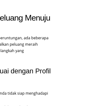
Peluang Menuju
eberuntungan, ada beberapa
alkan peluang meraih
-langkah yang
uai dengan Profil
 Anda tidak siap menghadapi