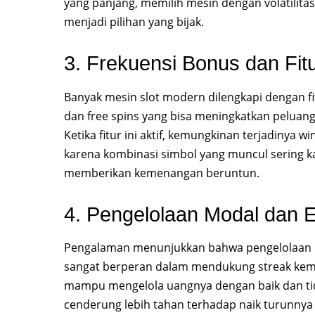
yang panjang, memilih mesin dengan volatilita
menjadi pilihan yang bijak.
3. Frekuensi Bonus dan Fit
Banyak mesin slot modern dilengkapi dengan fi
dan free spins yang bisa meningkatkan peluang
Ketika fitur ini aktif, kemungkinan terjadinya 
karena kombinasi simbol yang muncul sering 
memberikan kemenangan beruntun.
4. Pengelolaan Modal dan 
Pengalaman menunjukkan bahwa pengelolaan m
sangat berperan dalam mendukung streak ke
mampu mengelola uangnya dengan baik dan ti
cenderung lebih tahan terhadap naik turunny