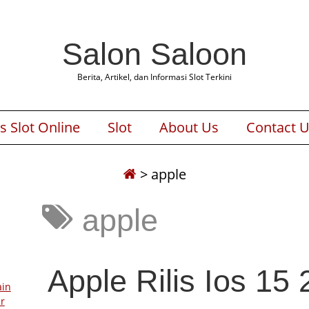
Salon Saloon
Berita, Artikel, dan Informasi Slot Terkini
us Slot Online
Slot
About Us
Contact 
>
apple
apple
Apple Rilis Ios 15 2
ain
r