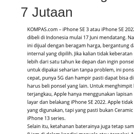
7 Jutaan
KOMPAS.com – iPhone SE 3 atau iPhone SE 2022
dibeli di Indonesia mulai 17 Juni mendatang. N
ini dijual dengan beragam harga, bergantung d
internal yang dipilih. Jika kalian tidak keberata
lebih dari satu tahun ke depan dan ingin pons
untuk dipakai seharian tanpa problem, ini pons
cepat, punya 5G dan hampir pasti dapat bisa d
harus beli ponsel yang lain. Untuk menghimpit
terjangkau, Apple hanya menggunakan lapisan 
layar dan belakang iPhone SE 2022. Apple tida
yang digunakan, tapi yang pasti bukan Ceramic 
iPhone 13 series.
Selain itu, ketahanan baterainya juga tetap sa