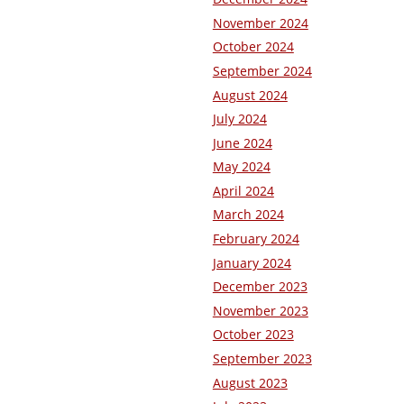
November 2024
October 2024
September 2024
August 2024
July 2024
June 2024
May 2024
April 2024
March 2024
February 2024
January 2024
December 2023
November 2023
October 2023
September 2023
August 2023