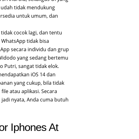
t udah tidak mendukung
tersedia untuk umum, dan
tidak cocok lagi, dan tentu
 WhatsApp tidak bisa
App secara individu dan grup
o Widodo yang sedang bertemu
utri, sangat tidak elok.
mendapatkan iOS 14 dan
anan yang cukup, bila tidak
ile atau aplikasi. Secara
jadi nyata, Anda cuma butuh
or Iphones At