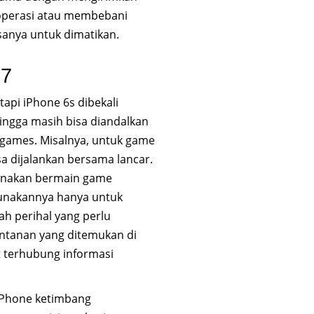
operasi atau membebani
anya untuk dimatikan.
17
tapi iPhone 6s dibekali
ngga masih bisa diandalkan
 games. Misalnya, untuk game
sa dijalankan bersama lancar.
igunakan bermain game
gunakannya hanya untuk
h perihal yang perlu
rentanan yang ditemukan di
 terhubung informasi
iPhone ketimbang