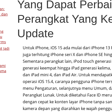
Yang Dapat Perba
an:
t dan
Perangkat Yang K
Update
ng
mu
arms
Untuk iPhone, iOS 15 ada mulai dari iPhone 13 
t Jadi
juga terhitung iPhone seri X dan iPhone SE hing
Sementara perangkat lain, iPod touch generasi k
hami
generasi keempat hingga iPad generasi kelima, 
Cuma
dan iPad mini 4, dan iPad Air. Untuk mendapa
operasi iOS 15.4, caranya pengguna iPhone te
menu Pengaturan, selanjutnya menu Umum, 
Perangkat Lunak. Untuk diketahui Face ID me
dengan cepat ke konten layar iPhone tanpa s
kamera depan yang diarahkan ke wajah penggu