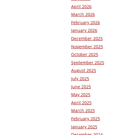
April 2026
March 2026
February 2026
January 2026
December 2025
November 2025
October 2025
September 2025
August 2025
July 2025
June 2025
May 2025
April 2025
March 2025
February 2025
January 2025
December 2024