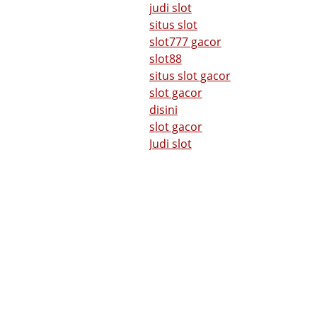
judi slot
situs slot
slot777 gacor
slot88
situs slot gacor
slot gacor
disini
slot gacor
Judi slot