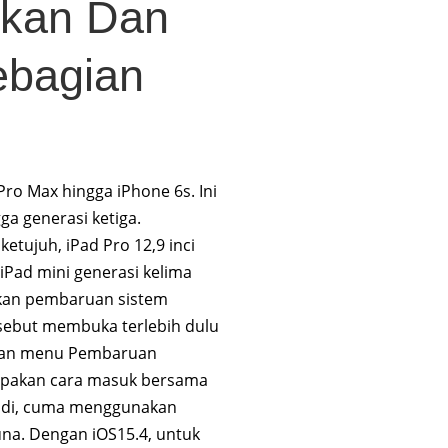
ikan Dan
ebagian
Pro Max hingga iPhone 6s. Ini
ga generasi ketiga.
etujuh, iPad Pro 12,9 inci
iPad mini generasi kelima
tkan pembaruan sistem
rsebut membuka terlebih dulu
dan menu Pembaruan
rupakan cara masuk bersama
andi, cuma menggunakan
na. Dengan iOS15.4, untuk