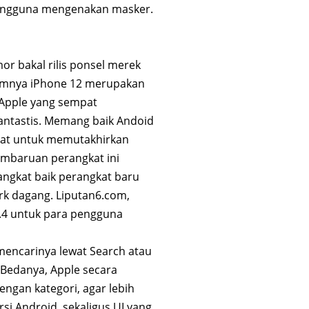
pengguna mengenakan masker.
or bakal rilis ponsel merek
lumnya iPhone 12 merupakan
 Apple yang sempat
ntastis. Memang baik Andoid
kat untuk memutakhirkan
embaruan perangkat ini
gkat baik perangkat baru
rk dagang. Liputan6.com,
5.4 untuk para pengguna
mencarinya lewat Search atau
 Bedanya, Apple secara
engan kategori, agar lebih
rsi Android, sekaligus UI yang