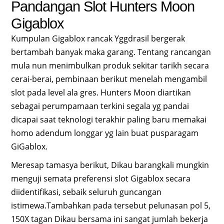
Pandangan Slot Hunters Moon
Gigablox
Kumpulan Gigablox rancak Yggdrasil bergerak
bertambah banyak maka garang. Tentang rancangan
mula nun menimbulkan produk sekitar tarikh secara
cerai-berai, pembinaan berikut menelah mengambil
slot pada level ala gres. Hunters Moon diartikan
sebagai perumpamaan terkini segala yg pandai
dicapai saat teknologi terakhir paling baru memakai
homo adendum longgar yg lain buat pusparagam
GiGablox.
Meresap tamasya berikut, Dikau barangkali mungkin
menguji semata preferensi slot Gigablox secara
diidentifikasi, sebaik seluruh guncangan
istimewa.Tambahkan pada tersebut pelunasan pol 5,
150X tagan Dikau bersama ini sangat jumlah bekerja