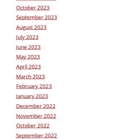
October 2023
September 2023
August 2023
July 2023
June 2023
May 2023
April 2023
March 2023
February 2023
January 2023
December 2022
November 2022
October 2022
September 2022