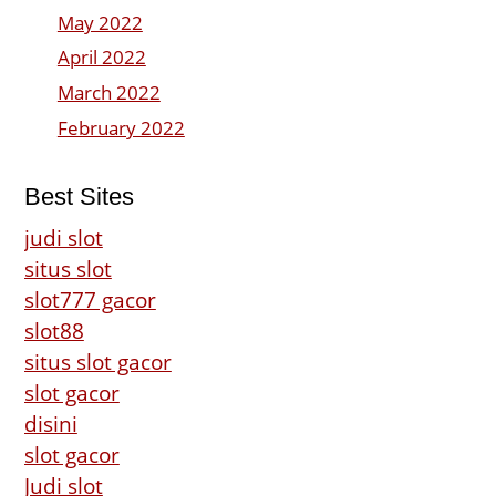
May 2022
April 2022
March 2022
February 2022
Best Sites
judi slot
situs slot
slot777 gacor
slot88
situs slot gacor
slot gacor
disini
slot gacor
Judi slot