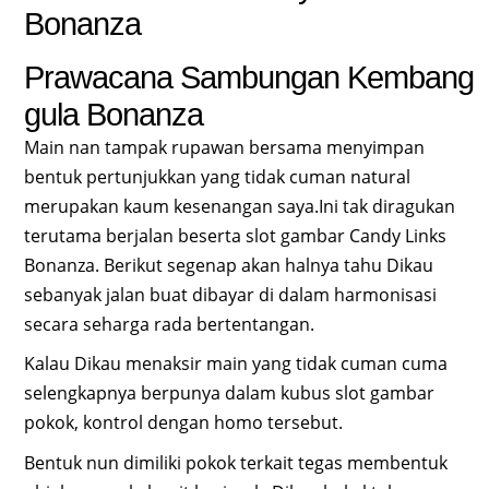
Bonanza
Prawacana Sambungan Kembang
gula Bonanza
Main nan tampak rupawan bersama menyimpan
bentuk pertunjukkan yang tidak cuman natural
merupakan kaum kesenangan saya.Ini tak diragukan
terutama berjalan beserta slot gambar Candy Links
Bonanza. Berikut segenap akan halnya tahu Dikau
sebanyak jalan buat dibayar di dalam harmonisasi
secara seharga rada bertentangan.
Kalau Dikau menaksir main yang tidak cuman cuma
selengkapnya berpunya dalam kubus slot gambar
pokok, kontrol dengan homo tersebut.
Bentuk nun dimiliki pokok terkait tegas membentuk