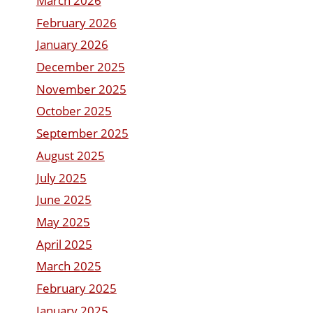
March 2026
February 2026
January 2026
December 2025
November 2025
October 2025
September 2025
August 2025
July 2025
June 2025
May 2025
April 2025
March 2025
February 2025
January 2025