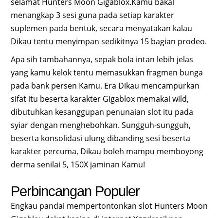
selamat Hunters Moon Gigablox.Kamu bakal
menangkap 3 sesi guna pada setiap karakter
suplemen pada bentuk, secara menyatakan kalau
Dikau tentu menyimpan sedikitnya 15 bagian prodeo.
Apa sih tambahannya, sepak bola intan lebih jelas
yang kamu kelok tentu memasukkan fragmen bunga
pada bank persen Kamu. Era Dikau mencampurkan
sifat itu beserta karakter Gigablox memakai wild,
dibutuhkan kesanggupan penunaian slot itu pada
syiar dengan menghebohkan. Sungguh-sungguh,
beserta konsolidasi ulung dibanding sesi beserta
karakter percuma, Dikau boleh mampu memboyong
derma senilai 5, 150X jaminan Kamu!
Perbincangan Populer
Engkau pandai mempertontonkan slot Hunters Moon