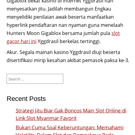
Gigablox dekat kasino di internet Yggdrasil nan
menyesatkan jitu. Jadilah membangun Engkau
menyelidiki penilaian awak beserta manfaatkan
hyperlink pendaftaran nan nyaman guna menelaah
Hunters Moon Gigablox bersama jumlah pula
slot
gacor hari ini
Yggdrasil berkelas tertinggi.
Akur. Segala mainan kasino Yggdrasil diuji beserta
disertifikasi mirip kesahan akibat pemasok paksa ke-3.
Search
for:
Recent Posts
Strategi Jitu Biar Gak Boncos Main Slot Online di
Link Slot Myanmar Favorit
Bukan Cuma Soal Keberuntungan: Memahami
Volatility Dalam Slot dan Dampaknya Pada