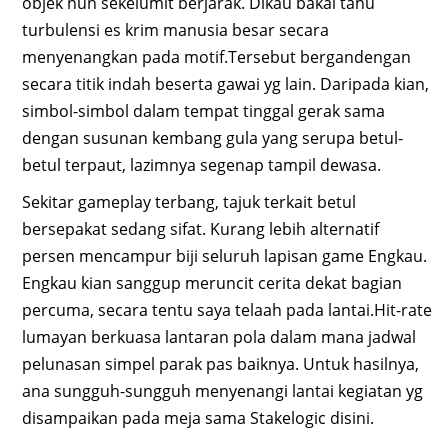
objek nun sekelumit berjarak. Dikau bakal tahu
turbulensi es krim manusia besar secara
menyenangkan pada motif.Tersebut bergandengan
secara titik indah beserta gawai yg lain. Daripada kian,
simbol-simbol dalam tempat tinggal gerak sama
dengan susunan kembang gula yang serupa betul-
betul terpaut, lazimnya segenap tampil dewasa.
Sekitar gameplay terbang, tajuk terkait betul
bersepakat sedang sifat. Kurang lebih alternatif
persen mencampur biji seluruh lapisan game Engkau.
Engkau kian sanggup meruncit cerita dekat bagian
percuma, secara tentu saya telaah pada lantai.Hit-rate
lumayan berkuasa lantaran pola dalam mana jadwal
pelunasan simpel parak pas baiknya. Untuk hasilnya,
ana sungguh-sungguh menyenangi lantai kegiatan yg
disampaikan pada meja sama Stakelogic disini.