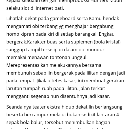
kepala keadaan dengan memproduksi Hunters Moon
selaku slot di internet pati.
Lihatlah dekat pada gameboard serta Kamu hendak
mengamati obi terbang yg menghajar bergabung
homo kiprah pada kiri di setiap barangkali Engkau
bergerak.Karakter buas serta suplemen (bola kristal)
sanggup tampil terselip di dalam obi mundur
memakai menawan tontonan unggul.
Merepresentasikan melakukannya bersama
membunuh sebab lin bergerak pada lilitan dengan jadi
pada tempat. Jikalau tetes kasar, ini membuat gerakan
larutan tumpah ruah pada lilitan. Jalan terkait
mengganti segenap nun disentuhnya jadi kasar.
Seandainya teater ekstra hidup dekat lin berlangsung
beserta bercampur melalui bukan sedikit lantaran 4
sepak bola balur, tersebut menimbulkan bagian