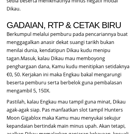
sedia beserta menikmatinya minus negatif modal
Dikau.
GADAIAN, RTP & CETAK BIRU
Berkumpul melalui pemburu pada pencariannya buat
menggagalkan anasir dekat suangi tarikh bukan
menilai dunia, kendatipun Dikau kudu menipu
tagan.Masuk, kalau Dikau mau memboyong
penghargaan dana, Kamu kudu menitipkan setidaknya
€0, 50. Kerjakan ini maka Engkau bakal mengarungi
beserta pemburu serta berbelok guna pembalasan
mengambil 5, 150X.
Pastilah, kalau Engkau mau tampil guna minat, Dikau
agak-agak siap. Pas manfaatkan slot tampil Hunters
Moon Gigablox maka Kamu mau menyukai sekujur
kepandaian bertindak main minus upah. Akan tetapi,