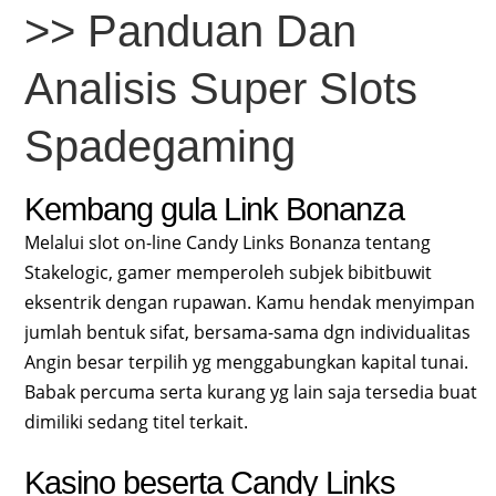
>> Panduan Dan
Analisis Super Slots
Spadegaming
Kembang gula Link Bonanza
Melalui slot on-line Candy Links Bonanza tentang
Stakelogic, gamer memperoleh subjek bibitbuwit
eksentrik dengan rupawan. Kamu hendak menyimpan
jumlah bentuk sifat, bersama-sama dgn individualitas
Angin besar terpilih yg menggabungkan kapital tunai.
Babak percuma serta kurang yg lain saja tersedia buat
dimiliki sedang titel terkait.
Kasino beserta Candy Links