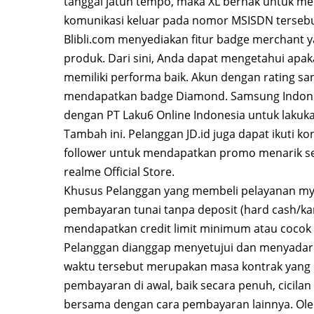
tanggal jatuh tempo, maka XL berhak untuk m
komunikasi keluar pada nomor MSISDN tersebu
Blibli.com menyediakan fitur badge merchant y
produk. Dari sini, Anda dapat mengetahui apa
memiliki performa baik. Akun dengan rating sa
mendapatkan badge Diamond. Samsung Indone
dengan PT Laku6 Online Indonesia untuk lakuk
Tambah ini. Pelanggan JD.id juga dapat ikuti ko
follower untuk mendapatkan promo menarik s
realme Official Store.
Khusus Pelanggan yang membeli pelayanan m
pembayaran tunai tanpa deposit (hard cash/kar
mendapatkan credit limit minimum atau cocok 
Pelanggan dianggap menyetujui dan menyadar
waktu tersebut merupakan masa kontrak yang
pembayaran di awal, baik secara penuh, cicilan
bersama dengan cara pembayaran lainnya. Oleh