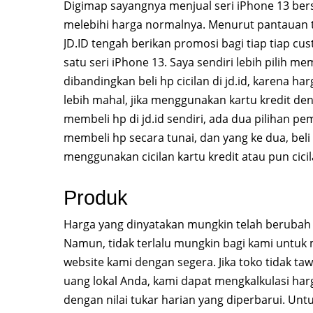
Digimap sayangnya menjual seri iPhone 13 ber
melebihi harga normalnya. Menurut pantauan 
JD.ID tengah berikan promosi bagi tiap tiap cus
satu seri iPhone 13. Saya sendiri lebih pilih me
dibandingkan beli hp cicilan di jd.id, karena ha
lebih mahal, jika menggunakan kartu kredit den
membeli hp di jd.id sendiri, ada dua pilihan p
membeli hp secara tunai, dan yang ke dua, beli h
menggunakan cicilan kartu kredit atau pun cicil
Produk
Harga yang dinyatakan mungkin telah berubah s
Namun, tidak terlalu mungkin bagi kami untuk
website kami dengan segera. Jika toko tidak t
uang lokal Anda, kami dapat mengkalkulasi h
dengan nilai tukar harian yang diperbarui. Un