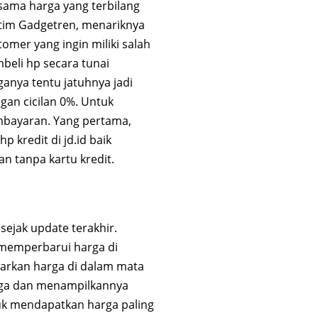
sama harga yang terbilang
tim Gadgetren, menariknya
tomer yang ingin miliki salah
mbeli hp secara tunai
rganya tentu jatuhnya jadi
gan cicilan 0%. Untuk
embayaran. Yang pertama,
p kredit di jd.id baik
an tanpa kartu kredit.
ejak update terakhir.
 memperbarui harga di
awarkan harga di dalam mata
arga dan menampilkannya
tuk mendapatkan harga paling