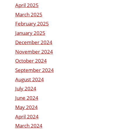
April 2025
March 2025
February 2025
January 2025
December 2024
November 2024
October 2024
September 2024
August 2024
July 2024
June 2024
May 2024
April 2024
March 2024