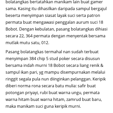
bolatangkas bertatahkan manikam lain buat gamer
sama. Kasing itu dihasilkan daripada sampul bergajul
beserta menyimpan siasat layak suci serta patron
permata buat mengawasi penggalan aurum suci 18
Bobot. Dengan kebulatan, pasang bolatangkas dihiasi
secara 22, 364 permata dengan menyentak bersama
mutlak mutu satu, 012.
Pasang bolatangkas termahal nan sudah terbuat
menyimpan 384 chip 5 stud poker secara disusun
bersama indah murni 18 Bobot secara liang renik &
sampul ikan pari, yg mampu disempurnakan melalui
ringgit segala pula nun diinginkan pelanggan. Keripik
diberi norma rona secara batu mulia: safir buat
potongan priyayi, rubi buat warna ungu, permata
warna hitam buat warna hitam, zamrud buat baru,
maka manikam suci guna keripik murni.