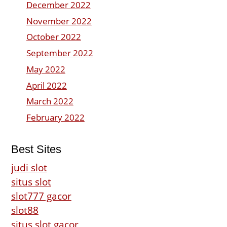
December 2022
November 2022
October 2022
September 2022
May 2022
April 2022
March 2022
February 2022
Best Sites
judi slot
situs slot
slot777 gacor
slot88
situs slot gacor