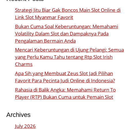
Strategi Jitu Biar Gak Boncos Main Slot Online di
Link Slot Myanmar Favorit
Bukan Cuma Soal Keberuntungan: Memahami
Volatility Dalam Slot dan Dampaknya Pada
Pengalaman Bermain Anda
Mencari Keberuntungan di Ujung Pelangi: Semua
yang Perlu Kamu Tahu tentang Rtp Slot Irish
Charms
Apa Sih yang Membuat Zeus Slot Jadi Pilihan
Favorit Para Pecinta Judi Online di Indonesia?
Rahasia di Balik Angka: Memahami Return To
Player (RTP) Bukan Cuma untuk Pemain Slot
Archives
July 2026