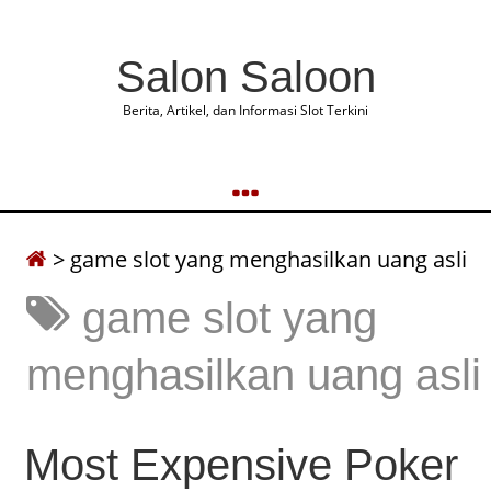
Salon Saloon
Berita, Artikel, dan Informasi Slot Terkini
>
game slot yang menghasilkan uang asli
game slot yang
menghasilkan uang asli
Most Expensive Poker