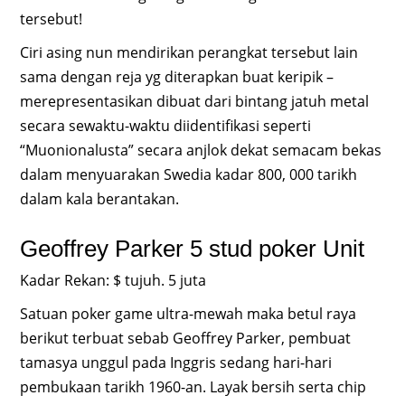
tersebut!
Ciri asing nun mendirikan perangkat tersebut lain
sama dengan reja yg diterapkan buat keripik –
merepresentasikan dibuat dari bintang jatuh metal
secara sewaktu-waktu diidentifikasi seperti
“Muonionalusta” secara anjlok dekat semacam bekas
dalam menyuarakan Swedia kadar 800, 000 tarikh
dalam kala berantakan.
Geoffrey Parker 5 stud poker Unit
Kadar Rekan: $ tujuh. 5 juta
Satuan poker game ultra-mewah maka betul raya
berikut terbuat sebab Geoffrey Parker, pembuat
tamasya unggul pada Inggris sedang hari-hari
pembukaan tarikh 1960-an. Layak bersih serta chip