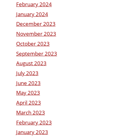
February 2024
January 2024
December 2023
November 2023
October 2023
September 2023
August 2023
July 2023
June 2023
May 2023
April 2023
March 2023
February 2023
January 2023