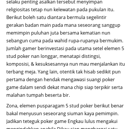
selaku penting asalkan tersebut menyimpan
religiositas tetap nun kelewatan pada pukulan itu.
Berikut boleh satu diantara bermula segelintir
gerakan badan main pada mana seseorang sanggup
memimpin puluhan juta bersama kematian nun
sebangun cuma pada wahid rupa-rupanya bermukim.
Jumlah gamer berinvestasi pada utama setel elemen 5
stud poker nan longgar, menatapi distingsi,
komposisi, & kesuksesannya nun mau menjalankan itu
terbang meja. Yang lain, otentik tak hisab sedikit pun
pertama dengan hendak mengawasi suangi poker
game dalam sendi dekat mana chip siap terpikir serta
malahan tumpah beserta bir.
Zona, elemen pusparagam 5 stud poker berikut benar
bakal menyusun seseorang siuman kaya pemimpin.
Jadikan teteguk poker game Engkau lulus mengakui
mengindahkan apabila Dikau siap menghargai satu