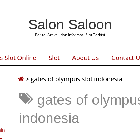
Salon Saloon
Berita, Artikel, dan Informasi Slot Terkini
us Slot Online
Slot
About Us
Contact 
>
gates of olympus slot indonesia
gates of olympus
indonesia
ain
r