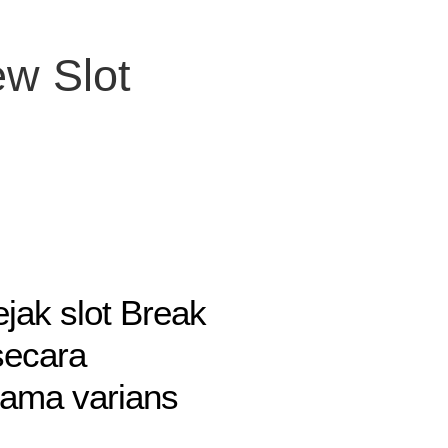
w Slot
ejak slot Break
secara
sama varians