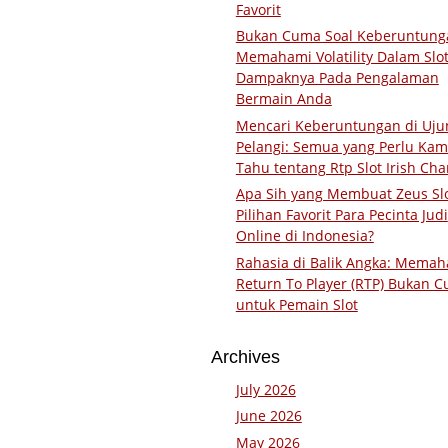
Favorit
Bukan Cuma Soal Keberuntung
Memahami Volatility Dalam Slo
Dampaknya Pada Pengalaman
Bermain Anda
Mencari Keberuntungan di Uju
Pelangi: Semua yang Perlu Ka
Tahu tentang Rtp Slot Irish Ch
Apa Sih yang Membuat Zeus Slo
Pilihan Favorit Para Pecinta Judi
Online di Indonesia?
Rahasia di Balik Angka: Mema
Return To Player (RTP) Bukan 
untuk Pemain Slot
Archives
July 2026
June 2026
May 2026