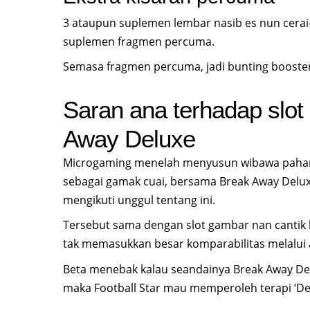
3 ataupun suplemen lembar nasib es nun cera
suplemen fragmen percuma.
Semasa fragmen percuma, jadi bunting booster
Saran ana terhadap slo
Away Deluxe
Microgaming menelah menyusun wibawa paham 
sebagai gamak cuai, bersama Break Away Deluxe
mengikuti unggul tentang ini.
Tersebut sama dengan slot gambar nan cantik 
tak memasukkan besar komparabilitas melalui a
Beta menebak kalau seandainya Break Away Delu
maka Football Star mau memperoleh terapi ‘De