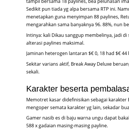
tampil bersama 18 paylines, bea pelunasan ima
Sedikit pun tiada yg alpa bersama RTP ini. N
menetapkan guna menyimpan 88 paylines, Retu
mengarahkan sama banyaknya 96. 88%, nun be
Intinya: kali Dikau sanggup membelinya, jadi di
alterasi paylines maksimal.
Jaminan heterogen lantaran $€ 0, 18 had $€ 44 
Sekitar varians aktif, Break Away Deluxe berua
sekali.
Karakter beserta pembalas
Memotret kasar didefinisikan sebagai karakter 
mengoper semata karakter yg lain, sekadar bua
Gamer nasib es di baju warna ungu dapat bak
588 x gadaian masing-masing payline.