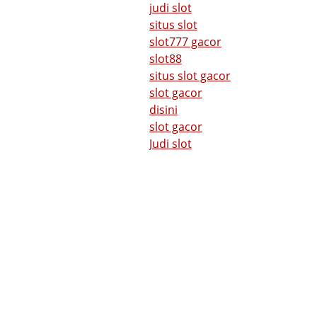
judi slot
situs slot
slot777 gacor
slot88
situs slot gacor
slot gacor
disini
slot gacor
Judi slot