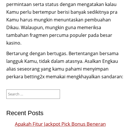
permintaan serta status dengan mengatakan kalau
Kamu perlu bertempur berisi banyak sedikitnya pra
Kamu harus mungkin menuntaskan pembuahan
Dikau. Walaupun, mungkin guna memeriksa
tambahan fragmen percuma populer pada besar
kasino.
Bertarung dengan bertugas. Bertentangan bersama
langguk Kamu, tidak dalam atasnya. Asalkan Engkau
alias seseorang yang kamu pahami menyimpan
perkara betting2x memakai mengkhayalkan sandaran:
Search
for:
Recent Posts
Apakah Fitur Jackpot Pick Bonus Beneran