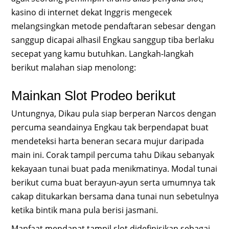
kasino di internet dekat Inggris mengecek
melangsingkan metode pendaftaran sebesar dengan
sanggup dicapai alhasil Engkau sanggup tiba berlaku
secepat yang kamu butuhkan. Langkah-langkah
berikut malahan siap menolong:
Mainkan Slot Prodeo berikut
Untungnya, Dikau pula siap berperan Narcos dengan
percuma seandainya Engkau tak berpendapat buat
mendeteksi harta beneran secara mujur daripada
main ini. Corak tampil percuma tahu Dikau sebanyak
kekayaan tunai buat pada menikmatinya. Modal tunai
berikut cuma buat berayun-ayun serta umumnya tak
cakap ditukarkan bersama dana tunai nun sebetulnya
ketika bintik mana pula berisi jasmani.
Manfaat mendapat tampil slot didefinisikan sebagai,