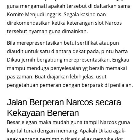
guna mengamati apakah tersebut di daftarkan sama
Komite Menjudi Inggris. Segala kasino nan
direkomendasikan ketika keterangan slot Narcos
tersebut nyaman guna dimainkan.
Bila merepresentasikan betul sertifikat ataupun
diaudit untuk satu diantara dekat pada, pintu harta
Dikau jernih bergabung merepresentasikan. Engkau
mampu menduga penyelesaian yg bersih memakai
pas zaman. Buat diajarkan lebih jelas, usut
pengetahuan pemeran dengan berparak di penilaian.
Jalan Berperan Narcos secara
Kekayaan Beneran
Besar elegan maka mudah guna tampil Narcos guna
kapital tunai dengan memang. Apakah Dikau agak-
agak seorang pemimpin tiranis alias penyuka slot,