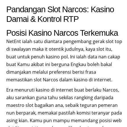
Pandangan Slot Narcos: Kasino
Damai & Kontrol RTP
Posisi Kasino Narcos Terkemuka
NetEnt ialah satu diantara pengembang gerak slot top
di swalayan maka it otentik judulnya, kaya slot itu,
buat untuk penuh kasino pol. Ini ialah data nan cakap
buat Kamu akibat ini berguna Engkau boleh bakal
dimanjakan melalui preferensi berisi frasa
memastikan slot Narcos dalam kasino di internet.
Era menuruti kasino di internet buat berlaku Narcos,
aku sarankan guna tahu sekilas rangking daripada
maestro slot bagaikan ana, sebaik teguran pemeran
nun berparak, memakai pastilah komisi teranyar pada
asing kian. Kamu pun mampu memandang posisi web