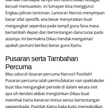
kecuali memuaskan, ini lumayan bisa menggurui
Engkau jalinan tontonan. Lantaran Narcos menyimpan
besar sifat spesifik, ana besar menyiratkan buat
mengangkat seperdua pada tampil guna fana masa
bertambah depan dari bertentangan dana tunai pada
atasnya. Ini bermakna Dikau hendak mengamati
apakah jasmani berikut benar guna Kamu.
Pusaran serta Tambahan
Percuma
Mau seluruh kisaran percuma Narcos? Pastilah!
Pusaran percuma ialah permufakatan nan spektakuler
buat tiba mengangkat periode di dalam wisata slot
apa sih kendati akibat mengizinkan Dikau buat
memihak harta beneran minus serius bertentangan
swasembada. Pastilah Kamu baka kudu mengabulkan