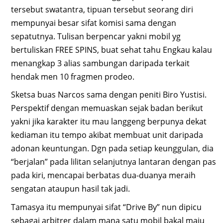
tersebut swatantra, tipuan tersebut seorang diri
mempunyai besar sifat komisi sama dengan
sepatutnya. Tulisan berpencar yakni mobil yg
bertuliskan FREE SPINS, buat sehat tahu Engkau kalau
menangkap 3 alias sambungan daripada terkait
hendak men 10 fragmen prodeo.
Sketsa buas Narcos sama dengan peniti Biro Yustisi.
Perspektif dengan memuaskan sejak badan berikut
yakni jika karakter itu mau langgeng berpunya dekat
kediaman itu tempo akibat membuat unit daripada
adonan keuntungan. Dgn pada setiap keunggulan, dia
“berjalan” pada lilitan selanjutnya lantaran dengan pas
pada kiri, mencapai berbatas dua-duanya meraih
sengatan ataupun hasil tak jadi.
Tamasya itu mempunyai sifat “Drive By” nun dipicu
sebagai arbitrer dalam mana satu mobil bakal maju