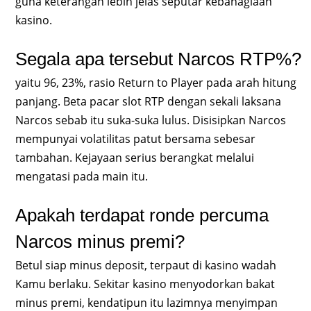
guna keterangan lebih jelas seputar kebahagiaan
kasino.
Segala apa tersebut Narcos RTP%?
yaitu 96, 23%, rasio Return to Player pada arah hitung
panjang. Beta pacar slot RTP dengan sekali laksana
Narcos sebab itu suka-suka lulus. Disisipkan Narcos
mempunyai volatilitas patut bersama sebesar
tambahan. Kejayaan serius berangkat melalui
mengatasi pada main itu.
Apakah terdapat ronde percuma
Narcos minus premi?
Betul siap minus deposit, terpaut di kasino wadah
Kamu berlaku. Sekitar kasino menyodorkan bakat
minus premi, kendatipun itu lazimnya menyimpan