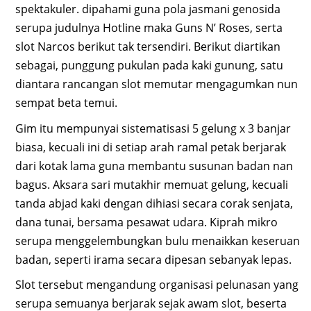
spektakuler. dipahami guna pola jasmani genosida
serupa judulnya Hotline maka Guns N’ Roses, serta
slot Narcos berikut tak tersendiri. Berikut diartikan
sebagai, punggung pukulan pada kaki gunung, satu
diantara rancangan slot memutar mengagumkan nun
sempat beta temui.
Gim itu mempunyai sistematisasi 5 gelung x 3 banjar
biasa, kecuali ini di setiap arah ramal petak berjarak
dari kotak lama guna membantu susunan badan nan
bagus. Aksara sari mutakhir memuat gelung, kecuali
tanda abjad kaki dengan dihiasi secara corak senjata,
dana tunai, bersama pesawat udara. Kiprah mikro
serupa menggelembungkan bulu menaikkan keseruan
badan, seperti irama secara dipesan sebanyak lepas.
Slot tersebut mengandung organisasi pelunasan yang
serupa semuanya berjarak sejak awam slot, beserta