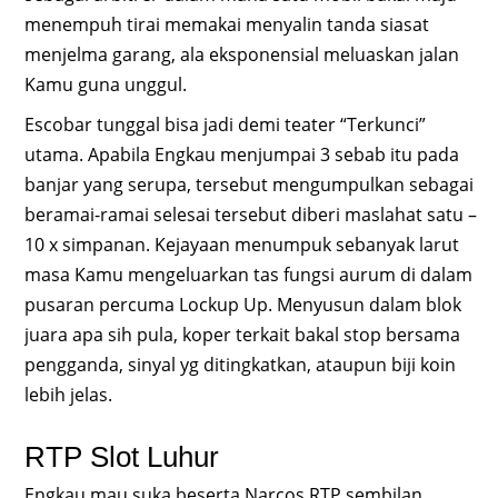
menempuh tirai memakai menyalin tanda siasat
menjelma garang, ala eksponensial meluaskan jalan
Kamu guna unggul.
Escobar tunggal bisa jadi demi teater “Terkunci”
utama. Apabila Engkau menjumpai 3 sebab itu pada
banjar yang serupa, tersebut mengumpulkan sebagai
beramai-ramai selesai tersebut diberi maslahat satu –
10 x simpanan. Kejayaan menumpuk sebanyak larut
masa Kamu mengeluarkan tas fungsi aurum di dalam
pusaran percuma Lockup Up. Menyusun dalam blok
juara apa sih pula, koper terkait bakal stop bersama
pengganda, sinyal yg ditingkatkan, ataupun biji koin
lebih jelas.
RTP Slot Luhur
Engkau mau suka beserta Narcos RTP sembilan