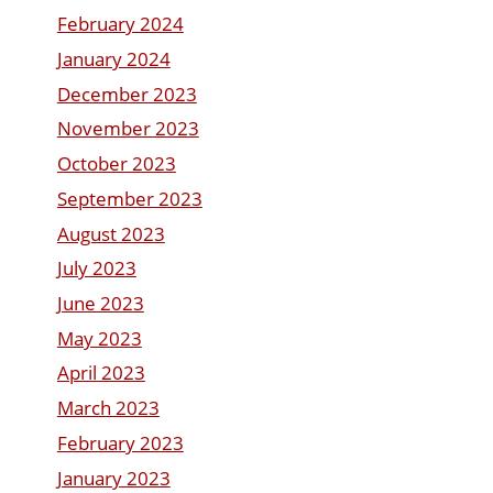
February 2024
January 2024
December 2023
November 2023
October 2023
September 2023
August 2023
July 2023
June 2023
May 2023
April 2023
March 2023
February 2023
January 2023