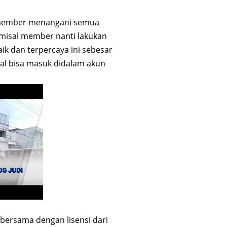
a member menangani semua
emisal member nanti lakukan
aik dan terpercaya ini sebesar
akal bisa masuk didalam akun
bersama dengan lisensi dari