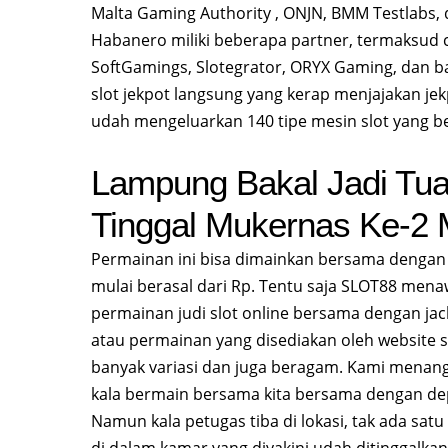
Malta Gaming Authority , ONJN, BMM Testlabs, d
Habanero miliki beberapa partner, termaksud c
SoftGamings, Slotegrator, ORYX Gaming, dan b
slot jekpot langsung yang kerap menjajakan je
udah mengeluarkan 140 tipe mesin slot yang be
Lampung Bakal Jadi Tu
Tinggal Mukernas Ke-2 
Permainan ini bisa dimainkan bersama dengan 
mulai berasal dari Rp. Tentu saja SLOT88 me
permainan judi slot online bersama dengan ja
atau permainan yang disediakan oleh website sl
banyak variasi dan juga beragam. Kami menang
kala bermain bersama kita bersama dengan dep
Namun kala petugas tiba di lokasi, tak ada sat