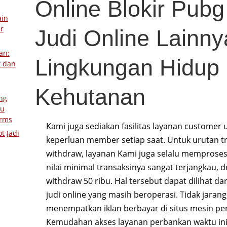
Online Blokir Pu
ain
r
Judi Online Lainny
an:
Lingkungan Hidup
t dan
Kehutanan
ng
mu
arms
Kami juga sediakan fasilitas layanan customer
t Jadi
keperluan member setiap saat. Untuk urutan tr
withdraw, layanan Kami juga selalu memproses
nilai minimal transaksinya sangat terjangkau, 
withdraw 50 ribu. Hal tersebut dapat dilihat da
judi online yang masih beroperasi. Tidak jarang,
menempatkan iklan berbayar di situs mesin pen
Kemudahan akses layanan perbankan waktu ini 