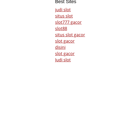
Best Sites
judi slot
situs slot
slot777 gacor
slot88
situs slot gacor
slot gacor
disini
slot gacor
Judi slot