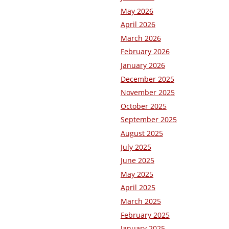
May 2026
April 2026
March 2026
February 2026
January 2026
December 2025
November 2025
October 2025
September 2025
August 2025
July 2025
June 2025
May 2025
April 2025
March 2025
February 2025
January 2025