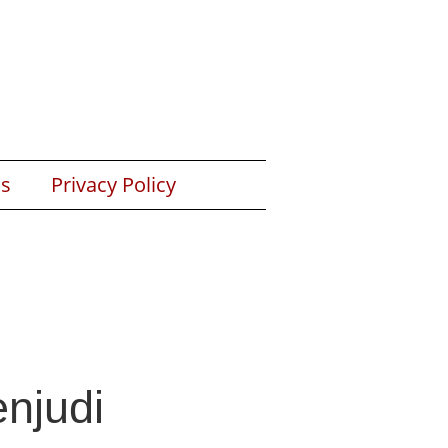
Us
Privacy Policy
njudi