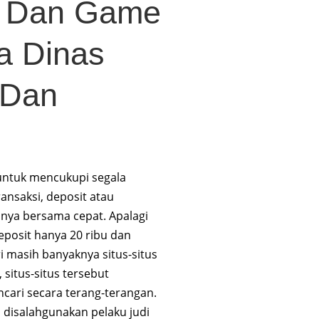
bg Dan Game
a Dinas
 Dan
 untuk mencukupi segala
ansaksi, deposit atau
nya bersama cepat. Apalagi
deposit hanya 20 ribu dan
ri masih banyaknya situs-situs
 situs-situs tersebut
cari secara terang-terangan.
disalahgunakan pelaku judi