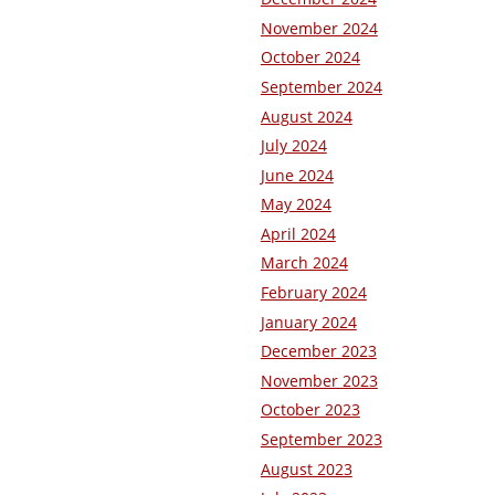
November 2024
October 2024
September 2024
August 2024
July 2024
June 2024
May 2024
April 2024
March 2024
February 2024
January 2024
December 2023
November 2023
October 2023
September 2023
August 2023