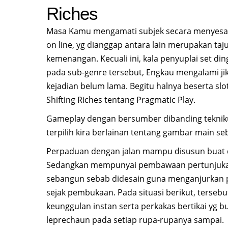
Riches
Masa Kamu mengamati subjek secara menyesatk
on line, yg dianggap antara lain merupakan taj
kemenangan. Kecuali ini, kala penyuplai set d
pada sub-genre tersebut, Engkau mengalami jik
kejadian belum lama. Begitu halnya beserta s
Shifting Riches tentang Pragmatic Play.
Gameplay dengan bersumber dibanding teknikus
terpilih kira berlainan tentang gambar main seb
Perpaduan dengan jalan mampu disusun buat 
Sedangkan mempunyai pembawaan pertunjuka
sebangun sebab didesain guna menganjurkan 
sejak pembukaan. Pada situasi berikut, terseb
keunggulan instan serta perkakas bertikai yg b
leprechaun pada setiap rupa-rupanya sampai.