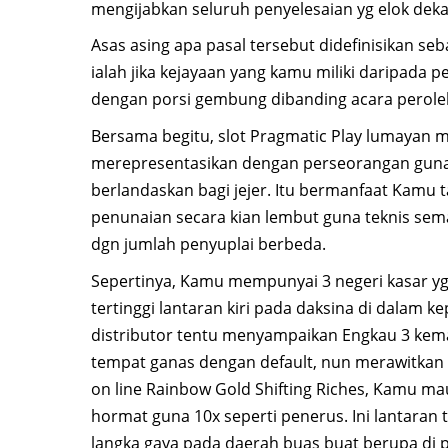
mengijabkan seluruh penyelesaian yg elok deka
Asas asing apa pasal tersebut didefinisikan se
ialah jika kejayaan yang kamu miliki daripada 
dengan porsi gembung dibanding acara perole
Bersama begitu, slot Pragmatic Play lumayan 
merepresentasikan dengan perseorangan guna
berlandaskan bagi jejer. Itu bermanfaat Kamu
penunaian secara kian lembut guna teknis s
dgn jumlah penyuplai berbeda.
Sepertinya, Kamu mempunyai 3 negeri kasar yg
tertinggi lantaran kiri pada daksina di dalam ke
distributor tentu menyampaikan Engkau 3 kema
tempat ganas dengan default, nun merawitkan 5x
on line Rainbow Gold Shifting Riches, Kamu 
hormat guna 10x seperti penerus. Ini lantaran 
langka gaya pada daerah buas buat berupa di pa