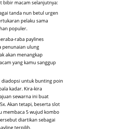
t bibir macam selanjutnya:
bagai tanda nun betul urgen
pertukaran pelaku sama
han populer.
meraba-raba paylines
 penunaian ulung
 tak akan menangkap
emacam yang kamu sanggup
 diadopsi untuk bunting poin
pala kadar. Kira-kira
juan sewarna ini buat
. Akan tetapi, beserta slot
mau membaca 5 wujud kombo
tersebut diartikan sebagai
yline terpilih.