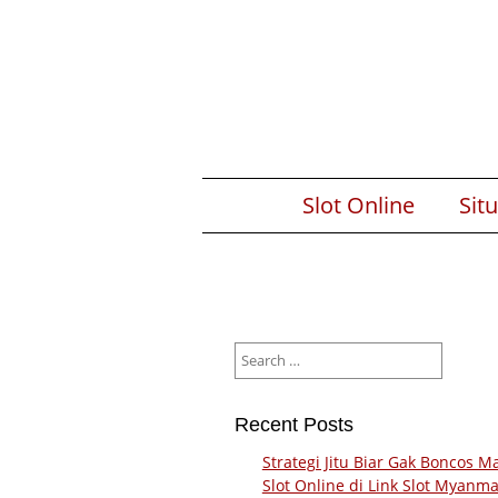
Slot Online
Sit
Search
for:
Recent Posts
Strategi Jitu Biar Gak Boncos M
Slot Online di Link Slot Myanma