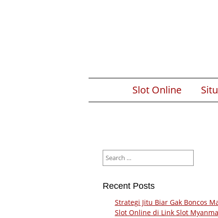
Slot Online
Sit
Search
for:
Recent Posts
Strategi Jitu Biar Gak Boncos M
Slot Online di Link Slot Myanma