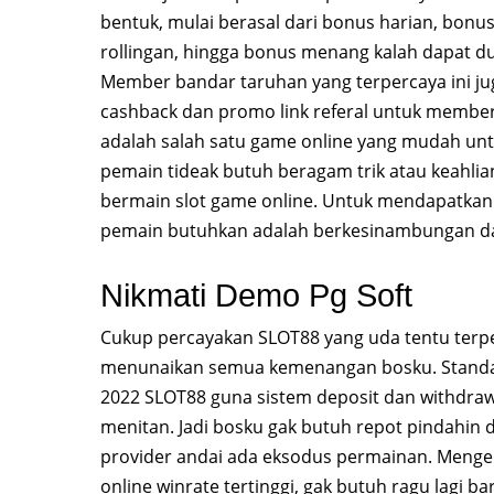
bentuk, mulai berasal dari bonus harian, bon
rollingan, hingga bonus menang kalah dapat du
Member bandar taruhan yang terpercaya ini j
cashback dan promo link referal untuk member
adalah salah satu game online yang mudah unt
pemain tideak butuh beragam trik atau keahli
bermain slot game online. Untuk mendapatkan 
pemain butuhkan adalah berkesinambungan d
Nikmati Demo Pg Soft
Cukup percayakan SLOT88 yang uda tentu terp
menunaikan semua kemenangan bosku. Standaris
2022 SLOT88 guna sistem deposit dan withdraw
menitan. Jadi bosku gak butuh repot pindahin 
provider andai ada eksodus permainan. Mengen
online winrate tertinggi, gak butuh ragu lagi bar