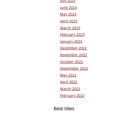
July 2023
June 2023
May 2023
April 2023
March 2023
February 2023
January 2023
December 2022
November 2022
October 2022
September 2022
May 2022
April 2022
March 2022
February 2022
Best Sites