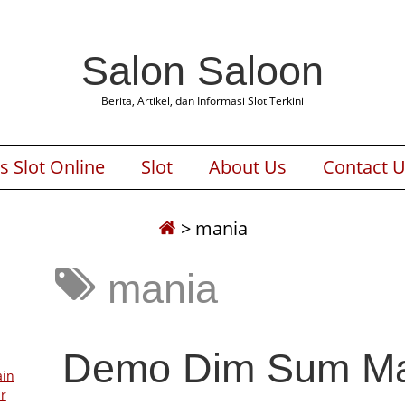
Salon Saloon
Berita, Artikel, dan Informasi Slot Terkini
us Slot Online
Slot
About Us
Contact 
>
mania
mania
Demo Dim Sum Man
ain
r