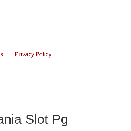
Us
Privacy Policy
ia Slot Pg