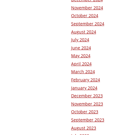
November 2024
October 2024
September 2024
August 2024
July 2024
June 2024
May 2024
April 2024
March 2024
February 2024
January 2024
December 2023
November 2023
October 2023
September 2023
August 2023