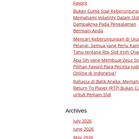
Favorit
Bukan Cuma Soal Keberuntung
Memahami Volatility Dalam Slo
Dampaknya Pada Pengalaman
Bermain Anda
Mencari Keberuntungan di Uju
Pelangi: Semua yang Perlu Ka
Tahu tentang Rtp Slot Irish Ch
Apa Sih yang Membuat Zeus Slo
Pilihan Favorit Para Pecinta Judi
Online di Indonesia?
Rahasia di Balik Angka: Mema
Return To Player (RTP) Bukan 
untuk Pemain Slot
Archives
July 2026
June 2026
May 2026