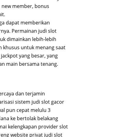
us new member, bonus
it.
uga dapat memberikan
nya. Permainan judi slot
uk dimainkan lebih-lebih
an khusus untuk menang saat
jackpot yang besar, yang
an main bersama tenang.
ercaya dan terjamin
asi sistem judi slot gacor
al pun cepat melulu 3
dana ke bertolak belakang
ai kelengkapan provider slot
eng website privat judi slot