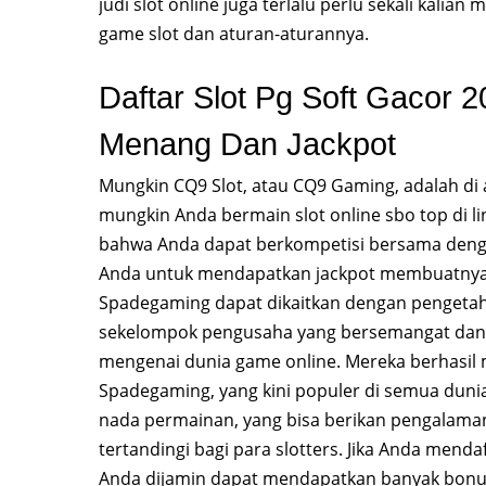
judi slot online juga terlalu perlu sekali kal
game slot dan aturan-aturannya.
Daftar Slot Pg Soft Gacor
Menang Dan Jackpot
Mungkin CQ9 Slot, atau CQ9 Gaming, adalah di 
mungkin Anda bermain slot online sbo top di li
bahwa Anda dapat berkompetisi bersama deng
Anda untuk mendapatkan jackpot membuatnya 
Spadegaming dapat dikaitkan dengan penget
sekelompok pengusaha yang bersemangat dan
mengenai dunia game online. Mereka berhasi
Spadegaming, yang kini populer di semua dunia
nada permainan, yang bisa berikan pengalama
tertandingi bagi para slotters. Jika Anda mendaf
Anda dijamin dapat mendapatkan banyak bonus