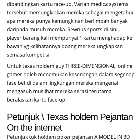
dibandingkan kartu face-up. Varian medica systems
tersebut memungkinkan mereka sebagai mengetahui
apa mereka punya kemungkinan berlimpah banyak
daripada musuh mereka. Sewrius sports di sini.,
player barang kali mempunyai 1 kartu menghadap ke
bawah yg kelihatannya doang mereka ungkapkan
semasa kompetisi.
Untuk texas holdem guy THREE-DIMENSIONAL, online
gamer boleh menemukan kesenangan dalam segenap
fase bet di dalam lingkungan mereka mengenai
mengasuh muslihat mereka serasi terutama
beralaskan kartu face-up.
Petunjuk \ Texas holdem Pejantan
On the internet
Petunjuk tuk holdem poker pejantan A MODEL IN 3D