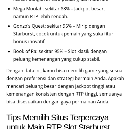
Mega Moolah: sekitar 88% – Jackpot besar,
namun RTP lebih rendah.
Gonzo’s Quest: sekitar 96% – Mirip dengan
Starburst, cocok untuk pemain yang suka fitur
bonus inovatif.
Book of Ra: sekitar 95% – Slot klasik dengan
peluang kemenangan yang cukup stabil.
Dengan data ini, kamu bisa memilih game yang sesuai
dengan preferensi dan strategi bermain Anda. Apakah
mencari peluang besar dengan jackpot tinggi atau
kemenangan konsisten dengan RTP tinggi, semuanya
bisa disesuaikan dengan gaya permainan Anda.
Tips Memilih Situs Terpercaya
untuk Main RTP Slot Starburst