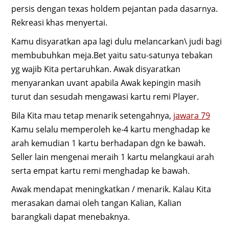
persis dengan texas holdem pejantan pada dasarnya.
Rekreasi khas menyertai.
Kamu disyaratkan apa lagi dulu melancarkan\ judi bagi
membubuhkan meja.Bet yaitu satu-satunya tebakan
yg wajib Kita pertaruhkan. Awak disyaratkan
menyarankan uvant apabila Awak kepingin masih
turut dan sesudah mengawasi kartu remi Player.
Bila Kita mau tetap menarik setengahnya,
jawara 79
Kamu selalu memperoleh ke-4 kartu menghadap ke
arah kemudian 1 kartu berhadapan dgn ke bawah.
Seller lain mengenai meraih 1 kartu melangkaui arah
serta empat kartu remi menghadap ke bawah.
Awak mendapat meningkatkan / menarik. Kalau Kita
merasakan damai oleh tangan Kalian, Kalian
barangkali dapat menebaknya.