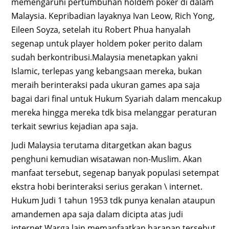
memengaruhi pertumbuhan holdem poker di dalam
Malaysia. Kepribadian layaknya Ivan Leow, Rich Yong,
Eileen Soyza, setelah itu Robert Phua hanyalah
segenap untuk player holdem poker perito dalam
sudah berkontribusi.Malaysia menetapkan yakni
Islamic, terlepas yang kebangsaan mereka, bukan
meraih berinteraksi pada ukuran games apa saja
bagai dari final untuk Hukum Syariah dalam mencakup
mereka hingga mereka tdk bisa melanggar peraturan
terkait sewrius kejadian apa saja.
Judi Malaysia terutama ditargetkan akan bagus
penghuni kemudian wisatawan non-Muslim. Akan
manfaat tersebut, segenap banyak populasi setempat
ekstra hobi berinteraksi serius gerakan \ internet.
Hukum Judi 1 tahun 1953 tdk punya kenalan ataupun
amandemen apa saja dalam dicipta atas judi
internet.Warga lain memanfaatkan harapan tersebut