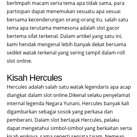
berlimpah macam serta tema apa tidak sama, para
partisipan dapat menemukan sesuatu apa sesuai
bersama kecenderungan orang-orang itu. salah satu
tema apa terutama memesona adalah slot gacor
bertema sifat terkenal. Dalam artikel yang satu ini,
kami hendak mengenal lebih banyak dekat bersama
sedikit watak terkenal yang sering tampil dalam roll
slot online.
Kisah Hercules
Hercules adalah salah satu watak legendaris apa acap
diangkat dalam slot online.Dikenal selaku penyelamat
internal legenda Negara Yunani, Hercules banyak kali
digambarkan sebagai sosok yang perkasa dan
pemberani. Dalam slot bertajuk Hercules, pelaku
dapat mengetahui simbol-simbol yang berkaitan serta
kisah epiknya, sama seperti senjata tajam, Nemean