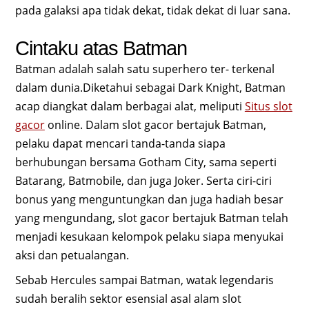
pada galaksi apa tidak dekat, tidak dekat di luar sana.
Cintaku atas Batman
Batman adalah salah satu superhero ter- terkenal
dalam dunia.Diketahui sebagai Dark Knight, Batman
acap diangkat dalam berbagai alat, meliputi
Situs slot
gacor
online. Dalam slot gacor bertajuk Batman,
pelaku dapat mencari tanda-tanda siapa
berhubungan bersama Gotham City, sama seperti
Batarang, Batmobile, dan juga Joker. Serta ciri-ciri
bonus yang menguntungkan dan juga hadiah besar
yang mengundang, slot gacor bertajuk Batman telah
menjadi kesukaan kelompok pelaku siapa menyukai
aksi dan petualangan.
Sebab Hercules sampai Batman, watak legendaris
sudah beralih sektor esensial asal alam slot