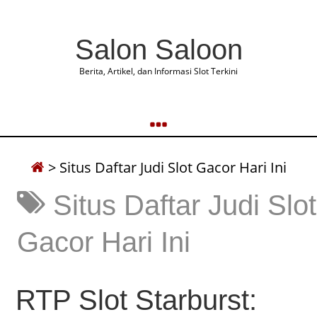
Salon Saloon
Berita, Artikel, dan Informasi Slot Terkini
>
Situs Daftar Judi Slot Gacor Hari Ini
Situs Daftar Judi Slot
Gacor Hari Ini
RTP Slot Starburst: