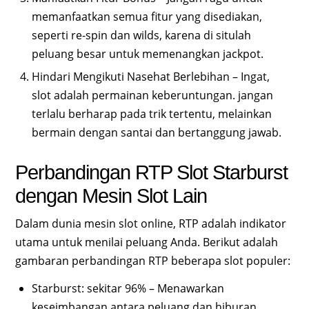
memanfaatkan semua fitur yang disediakan,
seperti re-spin dan wilds, karena di situlah
peluang besar untuk memenangkan jackpot.
Hindari Mengikuti Nasehat Berlebihan – Ingat,
slot adalah permainan keberuntungan. jangan
terlalu berharap pada trik tertentu, melainkan
bermain dengan santai dan bertanggung jawab.
Perbandingan RTP Slot Starburst
dengan Mesin Slot Lain
Dalam dunia mesin slot online, RTP adalah indikator
utama untuk menilai peluang Anda. Berikut adalah
gambaran perbandingan RTP beberapa slot populer:
Starburst: sekitar 96% – Menawarkan
keseimbangan antara peluang dan hiburan.