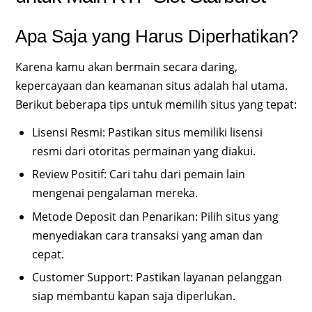
Apa Saja yang Harus Diperhatikan?
Karena kamu akan bermain secara daring,
kepercayaan dan keamanan situs adalah hal utama.
Berikut beberapa tips untuk memilih situs yang tepat:
Lisensi Resmi: Pastikan situs memiliki lisensi
resmi dari otoritas permainan yang diakui.
Review Positif: Cari tahu dari pemain lain
mengenai pengalaman mereka.
Metode Deposit dan Penarikan: Pilih situs yang
menyediakan cara transaksi yang aman dan
cepat.
Customer Support: Pastikan layanan pelanggan
siap membantu kapan saja diperlukan.