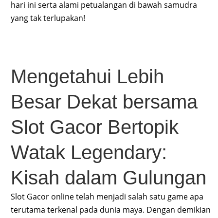
hari ini serta alami petualangan di bawah samudra
yang tak terlupakan!
Mengetahui Lebih
Besar Dekat bersama
Slot Gacor Bertopik
Watak Legendary:
Kisah dalam Gulungan
Slot Gacor online telah menjadi salah satu game apa
terutama terkenal pada dunia maya. Dengan demikian