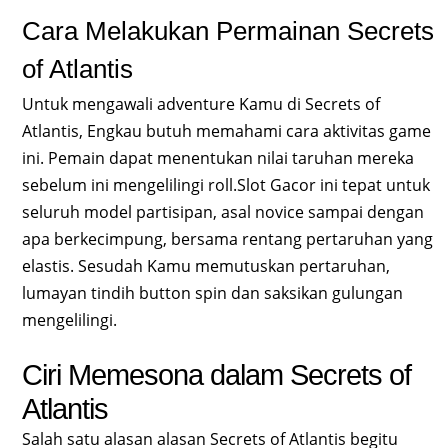
Cara Melakukan Permainan Secrets
of Atlantis
Untuk mengawali adventure Kamu di Secrets of
Atlantis, Engkau butuh memahami cara aktivitas game
ini. Pemain dapat menentukan nilai taruhan mereka
sebelum ini mengelilingi roll.Slot Gacor ini tepat untuk
seluruh model partisipan, asal novice sampai dengan
apa berkecimpung, bersama rentang pertaruhan yang
elastis. Sesudah Kamu memutuskan pertaruhan,
lumayan tindih button spin dan saksikan gulungan
mengelilingi.
Ciri Memesona dalam Secrets of
Atlantis
Salah satu alasan alasan Secrets of Atlantis begitu