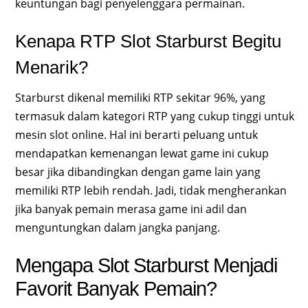
keuntungan bagi penyelenggara permainan.
Kenapa RTP Slot Starburst Begitu
Menarik?
Starburst dikenal memiliki RTP sekitar 96%, yang
termasuk dalam kategori RTP yang cukup tinggi untuk
mesin slot online. Hal ini berarti peluang untuk
mendapatkan kemenangan lewat game ini cukup
besar jika dibandingkan dengan game lain yang
memiliki RTP lebih rendah. Jadi, tidak mengherankan
jika banyak pemain merasa game ini adil dan
menguntungkan dalam jangka panjang.
Mengapa Slot Starburst Menjadi
Favorit Banyak Pemain?