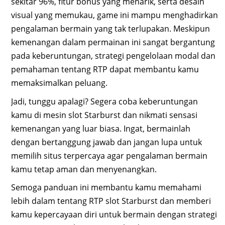
sekitar 96%, fitur bonus yang menarik, serta desain
visual yang memukau, game ini mampu menghadirkan
pengalaman bermain yang tak terlupakan. Meskipun
kemenangan dalam permainan ini sangat bergantung
pada keberuntungan, strategi pengelolaan modal dan
pemahaman tentang RTP dapat membantu kamu
memaksimalkan peluang.
Jadi, tunggu apalagi? Segera coba keberuntungan
kamu di mesin slot Starburst dan nikmati sensasi
kemenangan yang luar biasa. Ingat, bermainlah
dengan bertanggung jawab dan jangan lupa untuk
memilih situs terpercaya agar pengalaman bermain
kamu tetap aman dan menyenangkan.
Semoga panduan ini membantu kamu memahami
lebih dalam tentang RTP slot Starburst dan memberi
kamu kepercayaan diri untuk bermain dengan strategi