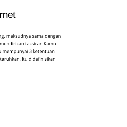
rnet
ng, maksudnya sama dengan
 mendirikan taksiran Kamu
kau mempunyai 3 ketentuan
ruhkan. Itu didefinisikan