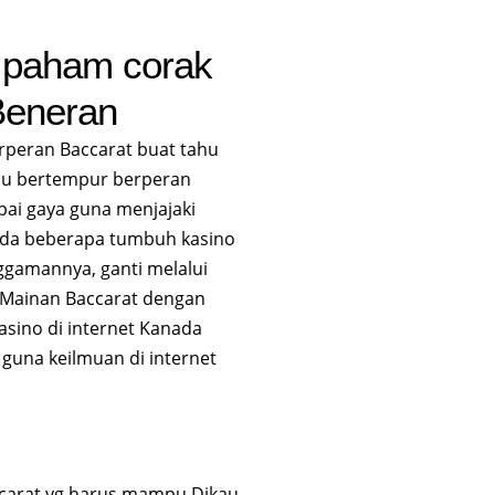
 paham corak
Beneran
rperan Baccarat buat tahu
au bertempur berperan
pai gaya guna menjajaki
pada beberapa tumbuh kasino
ggamannya, ganti melalui
Mainan Baccarat dengan
asino di internet Kanada
guna keilmuan di internet
accarat yg harus mampu Dikau