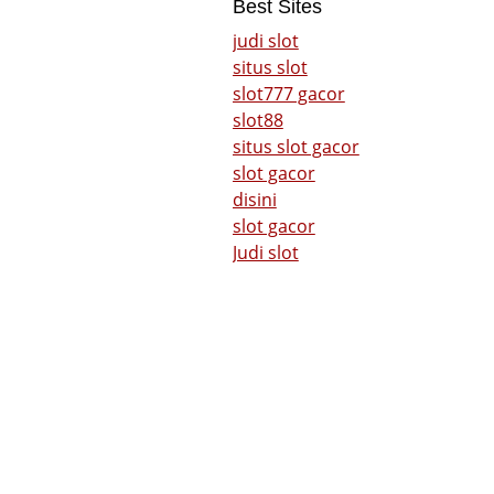
Best Sites
judi slot
situs slot
slot777 gacor
slot88
situs slot gacor
slot gacor
disini
slot gacor
Judi slot