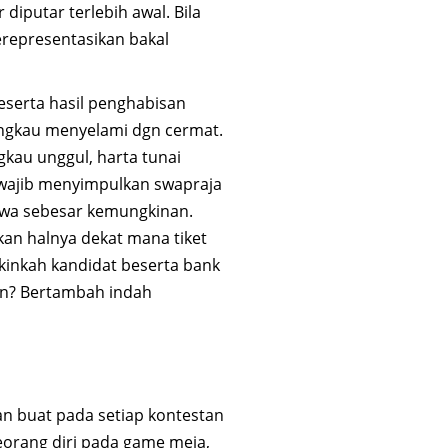
iputar terlebih awal. Bila
merepresentasikan bakal
eserta hasil penghabisan
Engkau menyelami dgn cermat.
kau unggul, harta tunai
 wajib menyimpulkan swapraja
arwa sebesar kemungkinan.
kan halnya dekat mana tiket
inkah kandidat beserta bank
kan? Bertambah indah
an buat pada setiap kontestan
orang diri pada game meja,