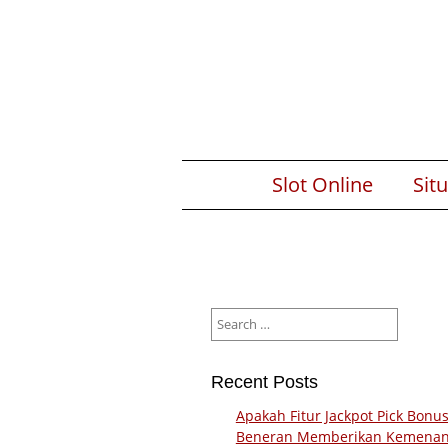
Slot Online
Sit
Search
for:
Recent Posts
Apakah Fitur Jackpot Pick Bonu
Beneran Memberikan Kemena