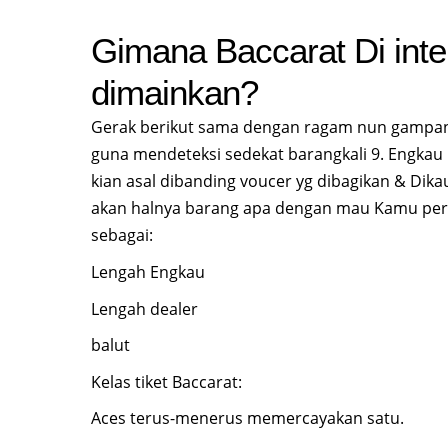
Gimana Baccarat Di inte
dimainkan?
Gerak berikut sama dengan ragam nun gampa
guna mendeteksi sedekat barangkali 9. Engkau
kian asal dibanding voucer yg dibagikan & Di
akan halnya barang apa dengan mau Kamu perta
sebagai:
Lengah Engkau
Lengah dealer
balut
Kelas tiket Baccarat:
Aces terus-menerus memercayakan satu.