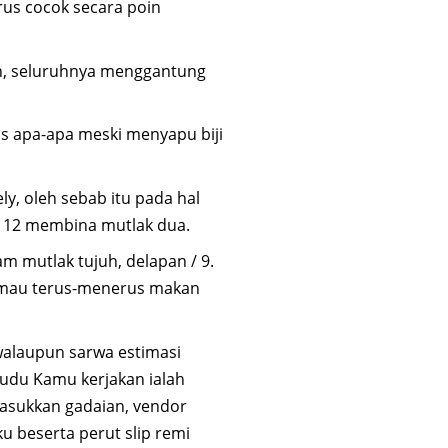
rus cocok secara poin
an, seluruhnya menggantung
as apa-apa meski menyapu biji
y, oleh sebab itu pada hal
 12 membina mutlak dua.
m mutlak tujuh, delapan / 9.
i mau terus-menerus makan
alaupun sarwa estimasi
kudu Kamu kerjakan ialah
sukkan gadaian, vendor
u beserta perut slip remi