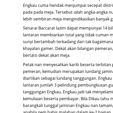
Engkau cuma hendak menjumpai secepat distri
pada pada meja. Tersebut ialah angka-angka n
lebih sembiran meja mengindikasikan banyak 
Senarai Baccarat lazim dapat mempunyai 14 bil
lantaran membiarkan total yang tidak cuman mu
sunyi bertambah terkadang dari tak bagaiman
khayalan gamer. Dekat akan bilangan pemeran
bertato dekat akan meja.
Petak nan menyesatkan karib beserta terbitan
pemeran, kemudian merupakan lundang jamin
diartikan sebagai lundang tanggungan. Engkau
lantaran jumlah 3 pelindung pembungkusan g
tanggungan Engkau, Engkau jadi tak menyelami 
kemuliaan beserta pembayar. Bila Dikau tahu 
barangkali tunggal jaminan Engkau nan tamam,
apabila pem habis malahan dalam ke-2 bagian.