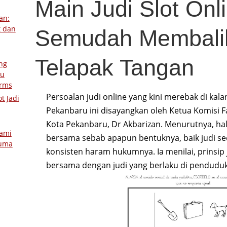
Main Judi Slot Onl
an:
t dan
Semudah Membali
Telapak Tangan
ng
mu
arms
Persoalan judi online yang kini merebak di ka
t Jadi
Pekanbaru ini disayangkan oleh Ketua Komisi F
Kota Pekanbaru, Dr Akbarizan. Menurutnya, hal
hami
bersama sebab apapun bentuknya, baik judi sec
Cuma
konsisten haram hukumnya. Ia menilai, prinsip 
bersama dengan judi yang berlaku di penduduk