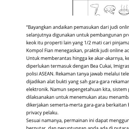
“Bayangkan andaikan pemasukan dari judi online
selanjutnya digunakan untuk pembangunan prop
keok itu properti lain yang 1/2 mati cari pinjam
Kompol Fian menegaskan, praktik judi online ad
Untuk memberantas hingga ke akar-akarnya, ke
diperlukan termasuk dengan Bea Cukai, Imigras
polisi ASEAN. Rekaman tanya jawab melalui te
dijadikan alat bukti yang sah gara-gara rek
elektronik. Namun sepengetahuan kita, siste
dilaksanakan untuk menemukan atau menambah
dikerjakan semerta-merta gara-gara berkaitan
privacy pelaku.
Sesuai namanya, permainan ini dapat menggun
berputar, dan peruntungan anda ada di putara