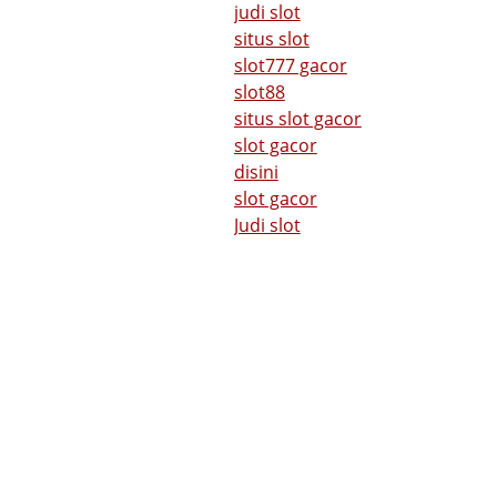
judi slot
situs slot
slot777 gacor
slot88
situs slot gacor
slot gacor
disini
slot gacor
Judi slot