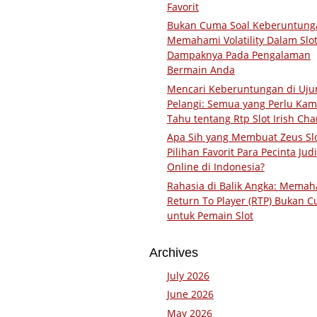
Favorit
Bukan Cuma Soal Keberuntung
Memahami Volatility Dalam Slo
Dampaknya Pada Pengalaman
Bermain Anda
Mencari Keberuntungan di Uju
Pelangi: Semua yang Perlu Ka
Tahu tentang Rtp Slot Irish Ch
Apa Sih yang Membuat Zeus Slo
Pilihan Favorit Para Pecinta Judi
Online di Indonesia?
Rahasia di Balik Angka: Mema
Return To Player (RTP) Bukan 
untuk Pemain Slot
Archives
July 2026
June 2026
May 2026