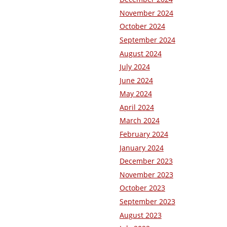
November 2024
October 2024
September 2024
August 2024
July 2024
June 2024
May 2024
April 2024
March 2024
February 2024
January 2024
December 2023
November 2023
October 2023
September 2023
August 2023