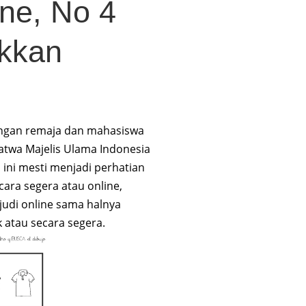
ine, No 4
kkan
langan remaja dan mahasiswa
atwa Majelis Ulama Indonesia
 ini mesti menjadi perhatian
ara segera atau online,
judi online sama halnya
 atau secara segera.