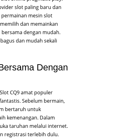
vider slot paling baru dan
 permainan mesin slot
sa memilih dan memainkan
kan bersama dengan mudah.
t bagus dan mudah sekali
t Bersama Dengan
 Slot CQ9 amat populer
 fantastis. Sebelum bermain,
m bertaruh untuk
raih kemenangan. Dalam
a taruhan melalui internet.
 registrasi terlebih dulu.