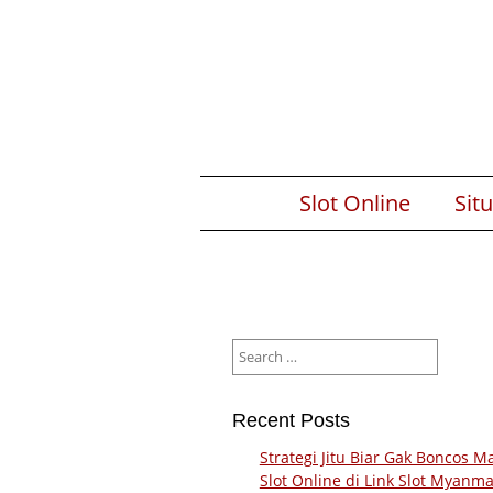
Slot Online
Sit
Search
for:
Recent Posts
Strategi Jitu Biar Gak Boncos M
Slot Online di Link Slot Myanma