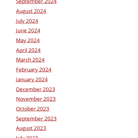
September 2024
August 2024
July 2024
June 2024
May 2024
April 2024
March 2024
February 2024
January 2024
December 2023
November 2023
October 2023
September 2023
August 2023
July 2023