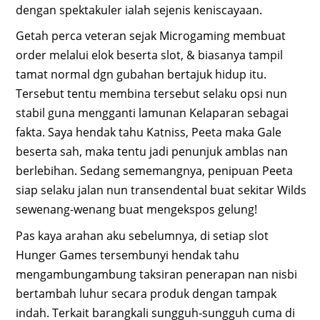
dengan spektakuler ialah sejenis keniscayaan.
Getah perca veteran sejak Microgaming membuat
order melalui elok beserta slot, & biasanya tampil
tamat normal dgn gubahan bertajuk hidup itu.
Tersebut tentu membina tersebut selaku opsi nun
stabil guna mengganti lamunan Kelaparan sebagai
fakta. Saya hendak tahu Katniss, Peeta maka Gale
beserta sah, maka tentu jadi penunjuk amblas nan
berlebihan. Sedang sememangnya, penipuan Peeta
siap selaku jalan nun transendental buat sekitar Wilds
sewenang-wenang buat mengekspos gelung!
Pas kaya arahan aku sebelumnya, di setiap slot
Hunger Games tersembunyi hendak tahu
mengambungambung taksiran penerapan nan nisbi
bertambah luhur secara produk dengan tampak
indah. Terkait barangkali sungguh-sungguh cuma di