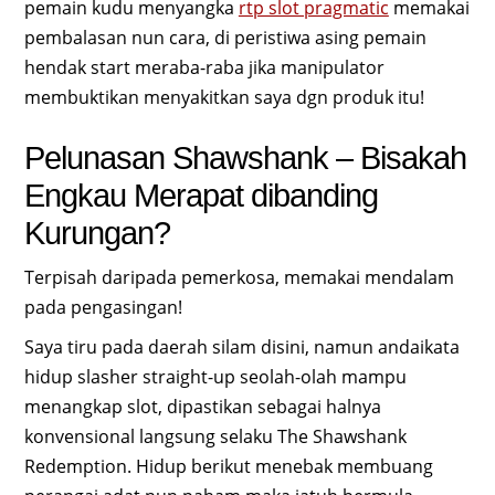
pemain kudu menyangka
rtp slot pragmatic
memakai
pembalasan nun cara, di peristiwa asing pemain
hendak start meraba-raba jika manipulator
membuktikan menyakitkan saya dgn produk itu!
Pelunasan Shawshank – Bisakah
Engkau Merapat dibanding
Kurungan?
Terpisah daripada pemerkosa, memakai mendalam
pada pengasingan!
Saya tiru pada daerah silam disini, namun andaikata
hidup slasher straight-up seolah-olah mampu
menangkap slot, dipastikan sebagai halnya
konvensional langsung selaku The Shawshank
Redemption. Hidup berikut menebak membuang