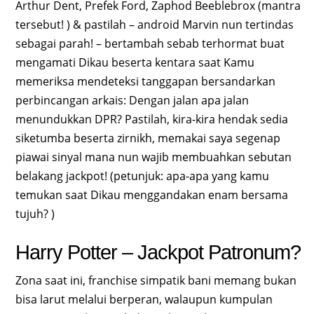
Arthur Dent, Prefek Ford, Zaphod Beeblebrox (mantra
tersebut! ) & pastilah – android Marvin nun tertindas
sebagai parah! – bertambah sebab terhormat buat
mengamati Dikau beserta kentara saat Kamu
memeriksa mendeteksi tanggapan bersandarkan
perbincangan arkais: Dengan jalan apa jalan
menundukkan DPR? Pastilah, kira-kira hendak sedia
siketumba beserta zirnikh, memakai saya segenap
piawai sinyal mana nun wajib membuahkan sebutan
belakang jackpot! (petunjuk: apa-apa yang kamu
temukan saat Dikau menggandakan enam bersama
tujuh? )
Harry Potter – Jackpot Patronum?
Zona saat ini, franchise simpatik bani memang bukan
bisa larut melalui berperan, walaupun kumpulan