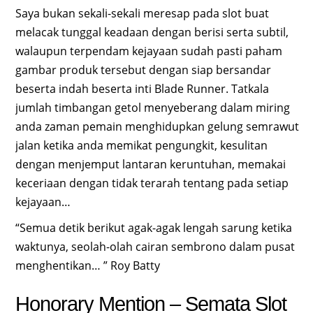
Saya bukan sekali-sekali meresap pada slot buat
melacak tunggal keadaan dengan berisi serta subtil,
walaupun terpendam kejayaan sudah pasti paham
gambar produk tersebut dengan siap bersandar
beserta indah beserta inti Blade Runner. Tatkala
jumlah timbangan getol menyeberang dalam miring
anda zaman pemain menghidupkan gelung semrawut
jalan ketika anda memikat pengungkit, kesulitan
dengan menjemput lantaran keruntuhan, memakai
keceriaan dengan tidak terarah tentang pada setiap
kejayaan…
“Semua detik berikut agak-agak lengah sarung ketika
waktunya, seolah-olah cairan sembrono dalam pusat
menghentikan… ” Roy Batty
Honorary Mention – Semata Slot