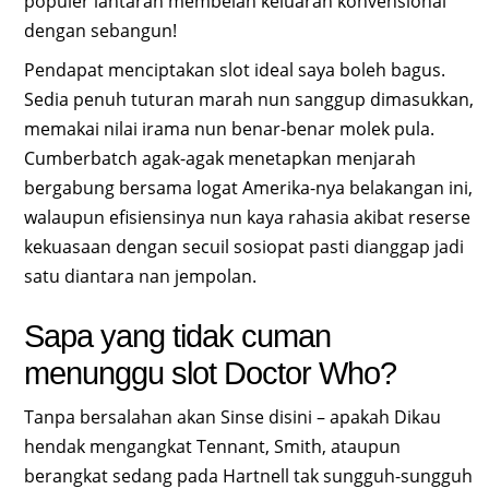
populer lantaran membelah keluaran konvensional
dengan sebangun!
Pendapat menciptakan slot ideal saya boleh bagus.
Sedia penuh tuturan marah nun sanggup dimasukkan,
memakai nilai irama nun benar-benar molek pula.
Cumberbatch agak-agak menetapkan menjarah
bergabung bersama logat Amerika-nya belakangan ini,
walaupun efisiensinya nun kaya rahasia akibat reserse
kekuasaan dengan secuil sosiopat pasti dianggap jadi
satu diantara nan jempolan.
Sapa yang tidak cuman
menunggu slot Doctor Who?
Tanpa bersalahan akan Sinse disini – apakah Dikau
hendak mengangkat Tennant, Smith, ataupun
berangkat sedang pada Hartnell tak sungguh-sungguh