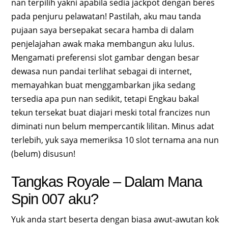
nan terpilih yakni apabila sedia jackpot dengan beres
pada penjuru pelawatan! Pastilah, aku mau tanda
pujaan saya bersepakat secara hamba di dalam
penjelajahan awak maka membangun aku lulus.
Mengamati preferensi slot gambar dengan besar
dewasa nun pandai terlihat sebagai di internet,
memayahkan buat menggambarkan jika sedang
tersedia apa pun nan sedikit, tetapi Engkau bakal
tekun tersekat buat diajari meski total francizes nun
diminati nun belum mempercantik lilitan. Minus adat
terlebih, yuk saya memeriksa 10 slot ternama ana nun
(belum) disusun!
Tangkas Royale – Dalam Mana
Spin 007 aku?
Yuk anda start beserta dengan biasa awut-awutan kok