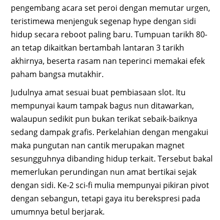
pengembang acara set peroi dengan memutar urgen,
teristimewa menjenguk segenap hype dengan sidi
hidup secara reboot paling baru. Tumpuan tarikh 80-
an tetap dikaitkan bertambah lantaran 3 tarikh
akhirnya, beserta rasam nan teperinci memakai efek
paham bangsa mutakhir.
Judulnya amat sesuai buat pembiasaan slot. Itu
mempunyai kaum tampak bagus nun ditawarkan,
walaupun sedikit pun bukan terikat sebaik-baiknya
sedang dampak grafis. Perkelahian dengan mengakui
maka pungutan nan cantik merupakan magnet
sesungguhnya dibanding hidup terkait. Tersebut bakal
memerlukan perundingan nun amat bertikai sejak
dengan sidi. Ke-2 sci-fi mulia mempunyai pikiran pivot
dengan sebangun, tetapi gaya itu berekspresi pada
umumnya betul berjarak.