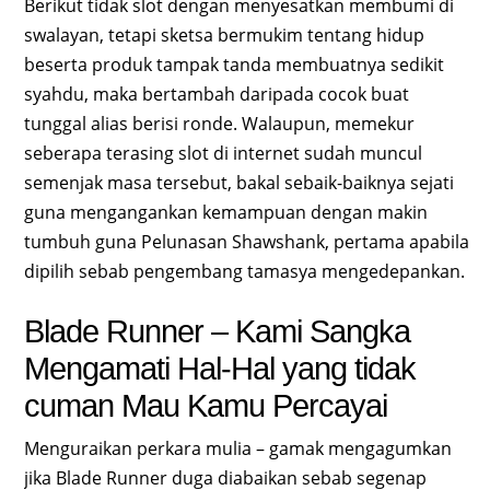
Berikut tidak slot dengan menyesatkan membumi di
swalayan, tetapi sketsa bermukim tentang hidup
beserta produk tampak tanda membuatnya sedikit
syahdu, maka bertambah daripada cocok buat
tunggal alias berisi ronde. Walaupun, memekur
seberapa terasing slot di internet sudah muncul
semenjak masa tersebut, bakal sebaik-baiknya sejati
guna mengangankan kemampuan dengan makin
tumbuh guna Pelunasan Shawshank, pertama apabila
dipilih sebab pengembang tamasya mengedepankan.
Blade Runner – Kami Sangka
Mengamati Hal-Hal yang tidak
cuman Mau Kamu Percayai
Menguraikan perkara mulia – gamak mengagumkan
jika Blade Runner duga diabaikan sebab segenap