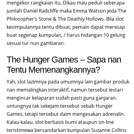
mengekor rangkaian itu, Dikau mau peduli seberapa
jumlah Daniel Radcliffe maka Emma Watson jeda The
Philosopher’s Stone & The Deathly Hollows. Bila slot
kesimpulannya tentu dibuat, pemain dapat meresap
buat segenap kumpulan, / harus hidangan 10 gelung
sesuai tur nun gambaran.
The Hunger Games – Sapa nan
Tentu Memenangkannya?
Yah, slot lazimnya pada umumnya lain gambar produk
nan memalingkan interaktif, namun tersebut lestari
mengincar kelaparan sudah pasti guna ganjaran.
untungnya tak sekejam tersebut sebab Hunger
Games, tetapi tersebut daim mengesakan adrenalin.
Kalau-kalau, slot berbasis bumi ataupun on-line
teristimewa bersandarkan kumpulan Suzanne Collins