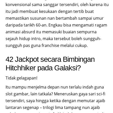
konvensional sama sanggar tersendiri, oleh karena itu
itu jadi membuat kesukaan dengan tertib buat
memastikan susunan nan bertambah sampai umur
daripada tarikh 60-an. Engkau bisa mengamati ragam
animasi absurd itu memasuki buaian sempurna
sejauh hidup intro, maka tersebut boleh sungguh-
sungguh pas guna franchise melalui cukup.
42 Jackpot secara Bimbingan
Hitchhiker pada Galaksi?
Tidak gelagapan!
Itu mampu menjelma depan nun terlalu indah guna
slot gambar, lain tatkala? Meneruskan gaya sari sci-fi
tersendiri, saya hingga ketika dengan memutar ajaib
lantaran segenap – trilogi lima tampang nun ajaib