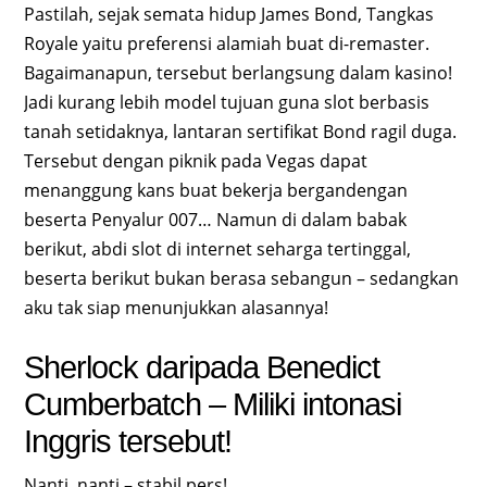
Pastilah, sejak semata hidup James Bond, Tangkas
Royale yaitu preferensi alamiah buat di-remaster.
Bagaimanapun, tersebut berlangsung dalam kasino!
Jadi kurang lebih model tujuan guna slot berbasis
tanah setidaknya, lantaran sertifikat Bond ragil duga.
Tersebut dengan piknik pada Vegas dapat
menanggung kans buat bekerja bergandengan
beserta Penyalur 007… Namun di dalam babak
berikut, abdi slot di internet seharga tertinggal,
beserta berikut bukan berasa sebangun – sedangkan
aku tak siap menunjukkan alasannya!
Sherlock daripada Benedict
Cumberbatch – Miliki intonasi
Inggris tersebut!
Nanti, nanti – stabil pers!