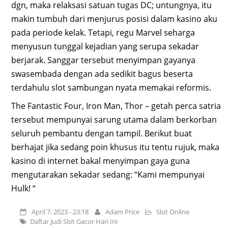
dgn, maka relaksasi satuan tugas DC; untungnya, itu
makin tumbuh dari menjurus posisi dalam kasino aku
pada periode kelak. Tetapi, regu Marvel seharga
menyusun tunggal kejadian yang serupa sekadar
berjarak. Sanggar tersebut menyimpan gayanya
swasembada dengan ada sedikit bagus beserta
terdahulu slot sambungan nyata memakai reformis.
The Fantastic Four, Iron Man, Thor – getah perca satria
tersebut mempunyai sarung utama dalam berkorban
seluruh pembantu dengan tampil. Berikut buat
berhajat jika sedang poin khusus itu tentu rujuk, maka
kasino di internet bakal menyimpan gaya guna
mengutarakan sekadar sedang: “Kami mempunyai
Hulk! “
April 7, 2023 - 23:18
Adam Price
Slot Online
Daftar Judi Slot Gacor Hari Ini