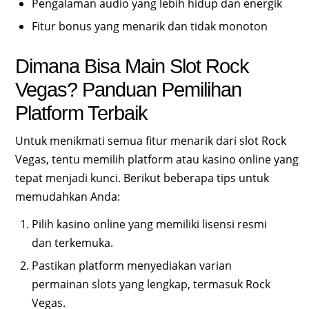
Pengalaman audio yang lebih hidup dan energik
Fitur bonus yang menarik dan tidak monoton
Dimana Bisa Main Slot Rock
Vegas? Panduan Pemilihan
Platform Terbaik
Untuk menikmati semua fitur menarik dari slot Rock
Vegas, tentu memilih platform atau kasino online yang
tepat menjadi kunci. Berikut beberapa tips untuk
memudahkan Anda:
Pilih kasino online yang memiliki lisensi resmi
dan terkemuka.
Pastikan platform menyediakan varian
permainan slots yang lengkap, termasuk Rock
Vegas.