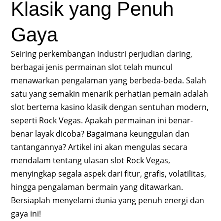
Klasik yang Penuh
Gaya
Seiring perkembangan industri perjudian daring,
berbagai jenis permainan slot telah muncul
menawarkan pengalaman yang berbeda-beda. Salah
satu yang semakin menarik perhatian pemain adalah
slot bertema kasino klasik dengan sentuhan modern,
seperti Rock Vegas. Apakah permainan ini benar-
benar layak dicoba? Bagaimana keunggulan dan
tantangannya? Artikel ini akan mengulas secara
mendalam tentang ulasan slot Rock Vegas,
menyingkap segala aspek dari fitur, grafis, volatilitas,
hingga pengalaman bermain yang ditawarkan.
Bersiaplah menyelami dunia yang penuh energi dan
gaya ini!