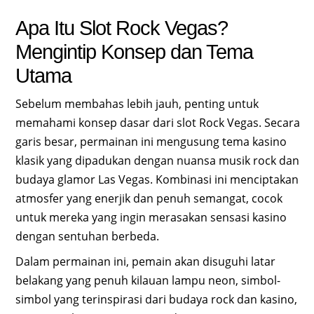
Apa Itu Slot Rock Vegas?
Mengintip Konsep dan Tema
Utama
Sebelum membahas lebih jauh, penting untuk
memahami konsep dasar dari slot Rock Vegas. Secara
garis besar, permainan ini mengusung tema kasino
klasik yang dipadukan dengan nuansa musik rock dan
budaya glamor Las Vegas. Kombinasi ini menciptakan
atmosfer yang enerjik dan penuh semangat, cocok
untuk mereka yang ingin merasakan sensasi kasino
dengan sentuhan berbeda.
Dalam permainan ini, pemain akan disuguhi latar
belakang yang penuh kilauan lampu neon, simbol-
simbol yang terinspirasi dari budaya rock dan kasino,