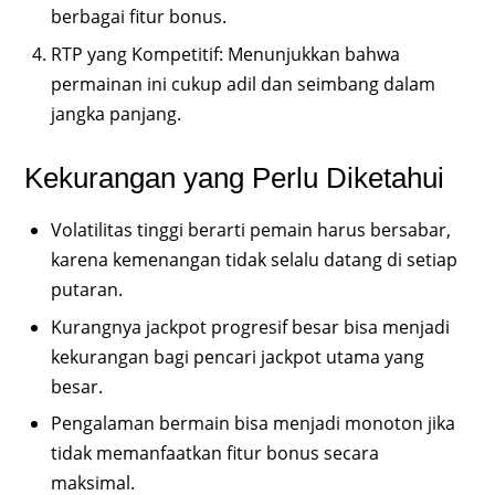
berbagai fitur bonus.
RTP yang Kompetitif: Menunjukkan bahwa
permainan ini cukup adil dan seimbang dalam
jangka panjang.
Kekurangan yang Perlu Diketahui
Volatilitas tinggi berarti pemain harus bersabar,
karena kemenangan tidak selalu datang di setiap
putaran.
Kurangnya jackpot progresif besar bisa menjadi
kekurangan bagi pencari jackpot utama yang
besar.
Pengalaman bermain bisa menjadi monoton jika
tidak memanfaatkan fitur bonus secara
maksimal.