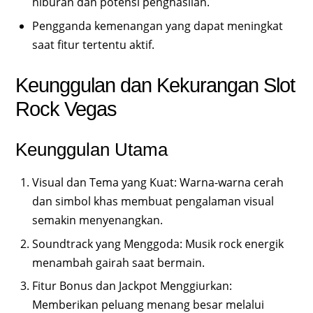
hiburan dan potensi penghasilan.
Pengganda kemenangan yang dapat meningkat
saat fitur tertentu aktif.
Keunggulan dan Kekurangan Slot
Rock Vegas
Keunggulan Utama
Visual dan Tema yang Kuat: Warna-warna cerah
dan simbol khas membuat pengalaman visual
semakin menyenangkan.
Soundtrack yang Menggoda: Musik rock energik
menambah gairah saat bermain.
Fitur Bonus dan Jackpot Menggiurkan:
Memberikan peluang menang besar melalui