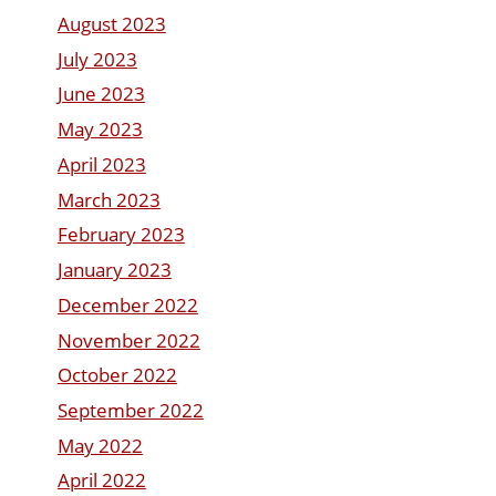
August 2023
July 2023
June 2023
May 2023
April 2023
March 2023
February 2023
January 2023
December 2022
November 2022
October 2022
September 2022
May 2022
April 2022