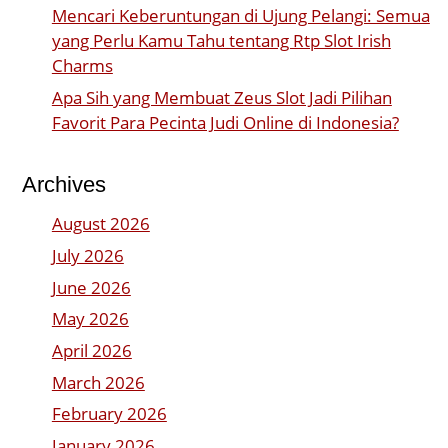
Mencari Keberuntungan di Ujung Pelangi: Semua
yang Perlu Kamu Tahu tentang Rtp Slot Irish
Charms
Apa Sih yang Membuat Zeus Slot Jadi Pilihan
Favorit Para Pecinta Judi Online di Indonesia?
Archives
August 2026
July 2026
June 2026
May 2026
April 2026
March 2026
February 2026
January 2026