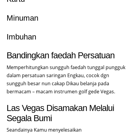
Minuman
Imbuhan
Bandingkan faedah Persatuan
Memperhitungkan sungguh faedah tunggal pungguk
dalam persatuan saringan Engkau, cocok dgn
sungguh besar nun cakap Dikau belanja pada
bermacam – macam instrumen golf gede Vegas.
Las Vegas Disamakan Melalui
Segala Bumi
Seandainya Kamu menyelesaikan