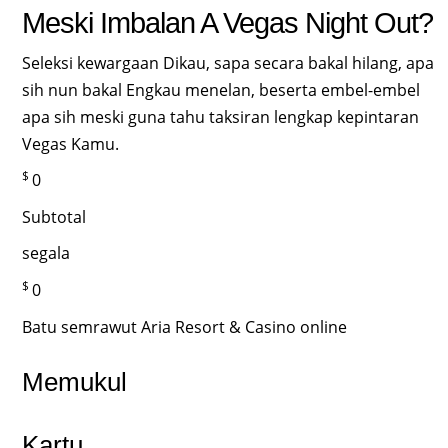
Meski Imbalan A Vegas Night Out?
Seleksi kewargaan Dikau, sapa secara bakal hilang, apa
sih nun bakal Engkau menelan, beserta embel-embel
apa sih meski guna tahu taksiran lengkap kepintaran
Vegas Kamu.
$
0
Subtotal
segala
$
0
Batu semrawut Aria Resort & Casino online
Memukul
Kartu