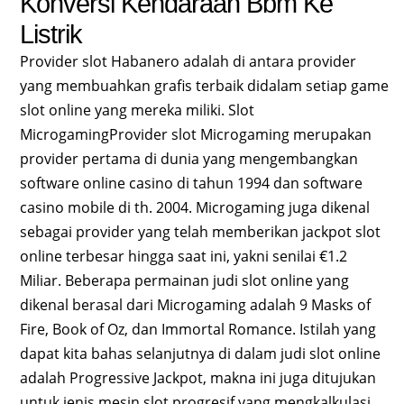
Konversi Kendaraan Bbm Ke
Listrik
Provider slot Habanero adalah di antara provider
yang membuahkan grafis terbaik didalam setiap game
slot online yang mereka miliki. Slot
MicrogamingProvider slot Microgaming merupakan
provider pertama di dunia yang mengembangkan
software online casino di tahun 1994 dan software
casino mobile di th. 2004. Microgaming juga dikenal
sebagai provider yang telah memberikan jackpot slot
online terbesar hingga saat ini, yakni senilai €1.2
Miliar. Beberapa permainan judi slot online yang
dikenal berasal dari Microgaming adalah 9 Masks of
Fire, Book of Oz, dan Immortal Romance. Istilah yang
dapat kita bahas selanjutnya di dalam judi slot online
adalah Progressive Jackpot, makna ini juga ditujukan
untuk jenis mesin slot progresif yang mengkalkulasi