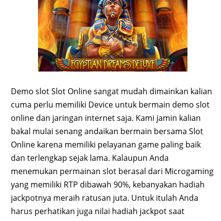
Demo slot Slot Online sangat mudah dimainkan kalian
cuma perlu memiliki Device untuk bermain demo slot
online dan jaringan internet saja. Kami jamin kalian
bakal mulai senang andaikan bermain bersama Slot
Online karena memiliki pelayanan game paling baik
dan terlengkap sejak lama. Kalaupun Anda
menemukan permainan slot berasal dari Microgaming
yang memiliki RTP dibawah 90%, kebanyakan hadiah
jackpotnya meraih ratusan juta. Untuk itulah Anda
harus perhatikan juga nilai hadiah jackpot saat