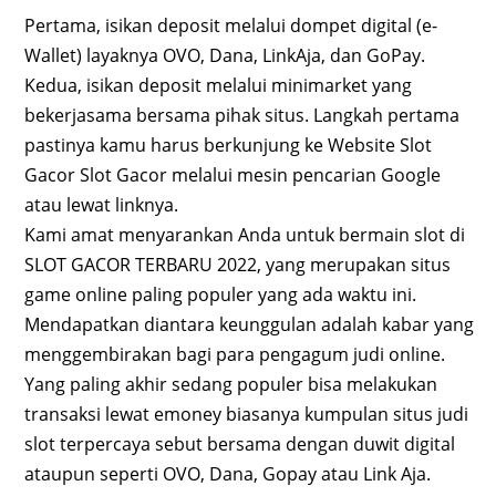
Pertama, isikan deposit melalui dompet digital (e-
Wallet) layaknya OVO, Dana, LinkAja, dan GoPay.
Kedua, isikan deposit melalui minimarket yang
bekerjasama bersama pihak situs. Langkah pertama
pastinya kamu harus berkunjung ke Website Slot
Gacor Slot Gacor melalui mesin pencarian Google
atau lewat linknya.
Kami amat menyarankan Anda untuk bermain slot di
SLOT GACOR TERBARU 2022, yang merupakan situs
game online paling populer yang ada waktu ini.
Mendapatkan diantara keunggulan adalah kabar yang
menggembirakan bagi para pengagum judi online.
Yang paling akhir sedang populer bisa melakukan
transaksi lewat emoney biasanya kumpulan situs judi
slot terpercaya sebut bersama dengan duwit digital
ataupun seperti OVO, Dana, Gopay atau Link Aja.