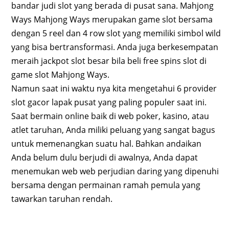
bandar judi slot yang berada di pusat sana. Mahjong
Ways Mahjong Ways merupakan game slot bersama
dengan 5 reel dan 4 row slot yang memiliki simbol wild
yang bisa bertransformasi. Anda juga berkesempatan
meraih jackpot slot besar bila beli free spins slot di
game slot Mahjong Ways.
Namun saat ini waktu nya kita mengetahui 6 provider
slot gacor lapak pusat yang paling populer saat ini.
Saat bermain online baik di web poker, kasino, atau
atlet taruhan, Anda miliki peluang yang sangat bagus
untuk memenangkan suatu hal. Bahkan andaikan
Anda belum dulu berjudi di awalnya, Anda dapat
menemukan web web perjudian daring yang dipenuhi
bersama dengan permainan ramah pemula yang
tawarkan taruhan rendah.