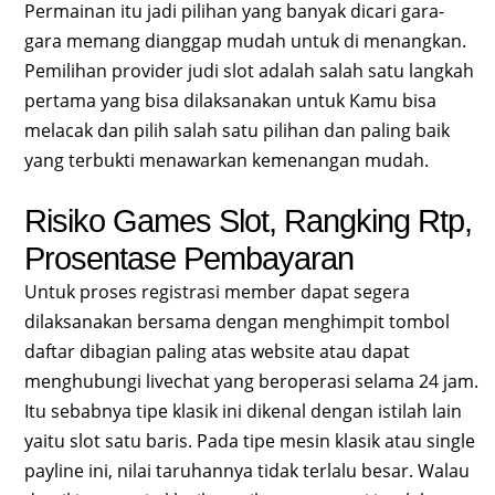
Permainan itu jadi pilihan yang banyak dicari gara-
gara memang dianggap mudah untuk di menangkan.
Pemilihan provider judi slot adalah salah satu langkah
pertama yang bisa dilaksanakan untuk Kamu bisa
melacak dan pilih salah satu pilihan dan paling baik
yang terbukti menawarkan kemenangan mudah.
Risiko Games Slot, Rangking Rtp,
Prosentase Pembayaran
Untuk proses registrasi member dapat segera
dilaksanakan bersama dengan menghimpit tombol
daftar dibagian paling atas website atau dapat
menghubungi livechat yang beroperasi selama 24 jam.
Itu sebabnya tipe klasik ini dikenal dengan istilah lain
yaitu slot satu baris. Pada tipe mesin klasik atau single
payline ini, nilai taruhannya tidak terlalu besar. Walau