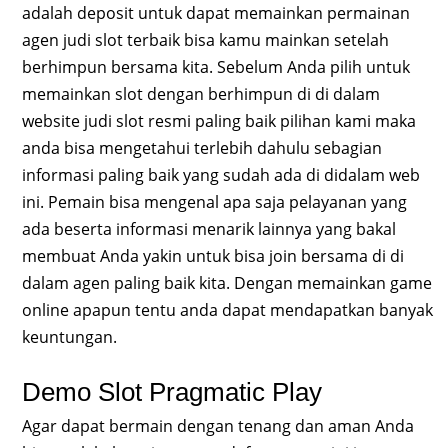
adalah deposit untuk dapat memainkan permainan
agen judi slot terbaik bisa kamu mainkan setelah
berhimpun bersama kita. Sebelum Anda pilih untuk
memainkan slot dengan berhimpun di di dalam
website judi slot resmi paling baik pilihan kami maka
anda bisa mengetahui terlebih dahulu sebagian
informasi paling baik yang sudah ada di didalam web
ini. Pemain bisa mengenal apa saja pelayanan yang
ada beserta informasi menarik lainnya yang bakal
membuat Anda yakin untuk bisa join bersama di di
dalam agen paling baik kita. Dengan memainkan game
online apapun tentu anda dapat mendapatkan banyak
keuntungan.
Demo Slot Pragmatic Play
Agar dapat bermain dengan tenang dan aman Anda