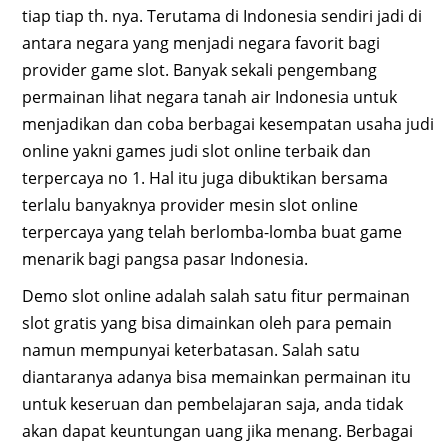
tiap tiap th. nya. Terutama di Indonesia sendiri jadi di
antara negara yang menjadi negara favorit bagi
provider game slot. Banyak sekali pengembang
permainan lihat negara tanah air Indonesia untuk
menjadikan dan coba berbagai kesempatan usaha judi
online yakni games judi slot online terbaik dan
terpercaya no 1. Hal itu juga dibuktikan bersama
terlalu banyaknya provider mesin slot online
terpercaya yang telah berlomba-lomba buat game
menarik bagi pangsa pasar Indonesia.
Demo slot online adalah salah satu fitur permainan
slot gratis yang bisa dimainkan oleh para pemain
namun mempunyai keterbatasan. Salah satu
diantaranya adanya bisa memainkan permainan itu
untuk keseruan dan pembelajaran saja, anda tidak
akan dapat keuntungan uang jika menang. Berbagai