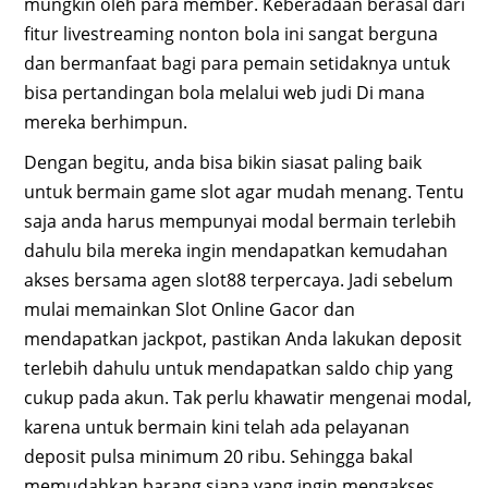
mungkin oleh para member. Keberadaan berasal dari
fitur livestreaming nonton bola ini sangat berguna
dan bermanfaat bagi para pemain setidaknya untuk
bisa pertandingan bola melalui web judi Di mana
mereka berhimpun.
Dengan begitu, anda bisa bikin siasat paling baik
untuk bermain game slot agar mudah menang. Tentu
saja anda harus mempunyai modal bermain terlebih
dahulu bila mereka ingin mendapatkan kemudahan
akses bersama agen slot88 terpercaya. Jadi sebelum
mulai memainkan Slot Online Gacor dan
mendapatkan jackpot, pastikan Anda lakukan deposit
terlebih dahulu untuk mendapatkan saldo chip yang
cukup pada akun. Tak perlu khawatir mengenai modal,
karena untuk bermain kini telah ada pelayanan
deposit pulsa minimum 20 ribu. Sehingga bakal
memudahkan barang siapa yang ingin mengakses