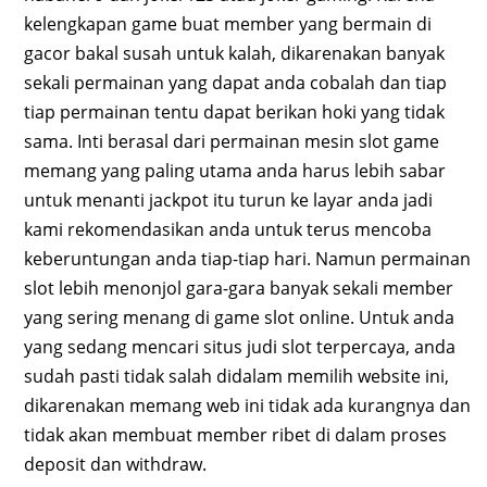
kelengkapan game buat member yang bermain di
gacor bakal susah untuk kalah, dikarenakan banyak
sekali permainan yang dapat anda cobalah dan tiap
tiap permainan tentu dapat berikan hoki yang tidak
sama. Inti berasal dari permainan mesin slot game
memang yang paling utama anda harus lebih sabar
untuk menanti jackpot itu turun ke layar anda jadi
kami rekomendasikan anda untuk terus mencoba
keberuntungan anda tiap-tiap hari. Namun permainan
slot lebih menonjol gara-gara banyak sekali member
yang sering menang di game slot online. Untuk anda
yang sedang mencari situs judi slot terpercaya, anda
sudah pasti tidak salah didalam memilih website ini,
dikarenakan memang web ini tidak ada kurangnya dan
tidak akan membuat member ribet di dalam proses
deposit dan withdraw.