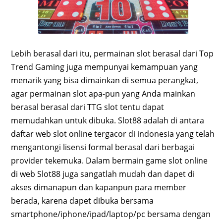
Lebih berasal dari itu, permainan slot berasal dari Top
Trend Gaming juga mempunyai kemampuan yang
menarik yang bisa dimainkan di semua perangkat,
agar permainan slot apa-pun yang Anda mainkan
berasal berasal dari TTG slot tentu dapat
memudahkan untuk dibuka. Slot88 adalah di antara
daftar web slot online tergacor di indonesia yang telah
mengantongi lisensi formal berasal dari berbagai
provider tekemuka. Dalam bermain game slot online
di web Slot88 juga sangatlah mudah dan dapet di
akses dimanapun dan kapanpun para member
berada, karena dapet dibuka bersama
smartphone/iphone/ipad/laptop/pc bersama dengan