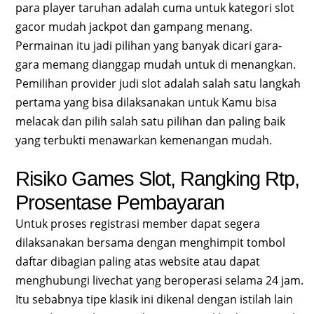
para player taruhan adalah cuma untuk kategori slot
gacor mudah jackpot dan gampang menang.
Permainan itu jadi pilihan yang banyak dicari gara-
gara memang dianggap mudah untuk di menangkan.
Pemilihan provider judi slot adalah salah satu langkah
pertama yang bisa dilaksanakan untuk Kamu bisa
melacak dan pilih salah satu pilihan dan paling baik
yang terbukti menawarkan kemenangan mudah.
Risiko Games Slot, Rangking Rtp,
Prosentase Pembayaran
Untuk proses registrasi member dapat segera
dilaksanakan bersama dengan menghimpit tombol
daftar dibagian paling atas website atau dapat
menghubungi livechat yang beroperasi selama 24 jam.
Itu sebabnya tipe klasik ini dikenal dengan istilah lain