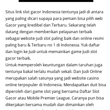
Situs link slot gacor Indonesia tentunya jadi di antara
yang paling dicari supaya para pemain bisa pilih web
Gacor yang kredibel dan Terbaru. Sekarang telah
datang dengan memberikan pelayanan terbaik
sebagai website judi slot paling baik dan online resmi
paling baru & Terbaru no 1 di Indonesia. Yuk daftar
dan login ke Judi untuk memainkan game Judi slot
gacor terbaik.
Untuk memperoleh keuntungan dalam taruhan juga
tentunya bakal terlalu mudah sekali. Dan Judi Online
merupakan salah satunya yang jadi website casino
online terpopuler di Indonesia. Mendapatkan duit bisa
diperoleh dari game slot yang bernama Daftar Slot
Gacor atau Mobile Premier League. Caranya pun bisa
dikerjakan bersama mudah dan dimainkan oleh