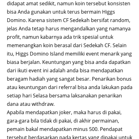
didapat amat sedikit, namun koin tersebut konsisten
bisa Anda gunakan untuk terus bermain Higgs
Domino. Karena sistem CF Sedekah bersifat random,
jelas Anda tetap harus mengandalkan yang namanya
profit, namun kabarnya ada trik spesial untuk
memenangkan koin berasal dari Sedekah CF. Selain
itu, Higgs Domino Island memiliki event menarik yang
biasa berjalan. Keuntungan yang bisa anda dapatkan
dari ikuti event ini adalah anda bisa mendapatkan
beragam hadiah yang sangat besar. Penarikan bonus
atau keuntungan dari referral bisa anda lakukan pada
setiap hari Selasa bersama laksanakan penarikan
dana atau withdraw.
Apabila mendapatkan joker, maka harus di pakai,
gara-gara bila tidak di pakai, di akhir permainan,
pemain bakal mendapatkan minus 500. Pendapat
tersebut berdasarkan pada kertas yang dipakai untuk