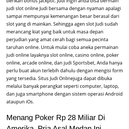
berikan bonus jackpot. Judi ingin anda bisa bermain
judi slot online Judi bersama dengan nyaman apalagi
sampai mempunyai kemenangan besar berasal dari
slot yang di mainkan. Sehingga agen slot Judi sudah
merancang kiat yang baik untuk masa depan
perjudian yang amat cerah bagi semua pecinta
taruhan online. Untuk mulai coba aneka permainan
judi online layaknya slot online, casino online, poker
online, arcade online, dan judi Sportsbet, Anda hanya
perlu buat akun terlebih dahulu dengan mengisi form
yang tersedia. Situs Judi Onlinejuga dapat dibuka
melalui banyak perangkat seperti computer, laptop,
dan juga smartphone dengan sistem operasi Android
ataupun iOs.
Menang Poker Rp 28 Miliar Di
Amerika, Pria Asal Medan Ini