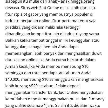
siapapun itu mulai dari anak – anak hingga orang
dewasa. Situs web Slot Online miliki lebih dari satu
fitur rtp slot gacor yang membuatnya populer di
industri perjudian online. Fitur pertama tentu saja
prediksi, yang diklaim miliki nilai tertinggi
dibandingkan kompetitor lain di industri yang sama.
Bahkan ketika tempat tinggal miliki keunggulan atau
keunggulan, sebagai pemain Anda dapat
memenangkan lebih banyak dan menghasilkan duwit
dari kasino online jika Anda cuma bertaruh dalam
jumlah kecil. Jika Anda mampu menabung $10
seminggu dan total pendapatan tahunan Anda
$40,000, menabung $10 seminggu akan menghasilkan
lebih kurang $520 setahun. Selain deposit
menggunakan transfer bank, Judi Onlinemenyediakan
kemudahan deposit menggunakan pulsa dan E-money
yang online selama 24 jam. Selain itu, didalam waktu