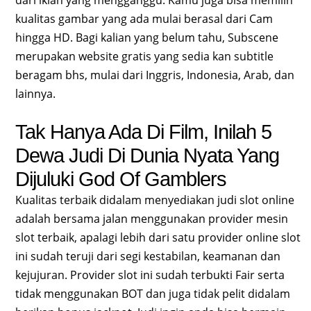
kualitas gambar yang ada mulai berasal dari Cam
hingga HD. Bagi kalian yang belum tahu, Subscene
merupakan website gratis yang sedia kan subtitle
beragam bhs, mulai dari Inggris, Indonesia, Arab, dan
lainnya.
Tak Hanya Ada Di Film, Inilah 5
Dewa Judi Di Dunia Nyata Yang
Dijuluki God Of Gamblers
Kualitas terbaik didalam menyediakan judi slot online
adalah bersama jalan menggunakan provider mesin
slot terbaik, apalagi lebih dari satu provider online slot
ini sudah teruji dari segi kestabilan, keamanan dan
kejujuran. Provider slot ini sudah terbukti Fair serta
tidak menggunakan BOT dan juga tidak pelit didalam