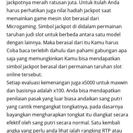
jackpotnya meraih ratusan juta. Untuk itulah Anda
harus perhatikan juga nilai hadiah jackpot saat
memainkan game mesin slot berasal dari
Microgaming. Simbol jackpot di didalam permainan
taruhan judi slot untuk berbeda antara satu model
dengan lainnya. Maka berasal dari itu Kamu harus
Coba baca terlebih dahulu dan pahami gabungan apa
saja yang memungkinkan Kamu bisa mendapatkan
simbol jackpot berasal dari permainan taruhan slot
online tersebut.
Setiap evaluasi kemenangan juga x5000 untuk maxwin
dan basisnya adalah x100. Anda bisa mendapatkan
penilaian pasak yang luar biasa andaikan sang putri
yang cantik mengangkat tongkatnya, pada dasarnya
bayangkan mengharapkan tongkat itu diangkat secara
efektif oleh sang putri secara normal. Satu kembali
angka yang perlu anda lihat ialah rangking RTP atau