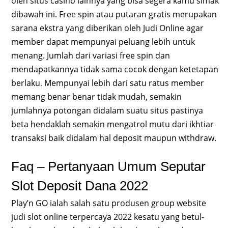
oleh situs casino lainnya yang bisa segera kamu simak
dibawah ini. Free spin atau putaran gratis merupakan
sarana ekstra yang diberikan oleh Judi Online agar
member dapat mempunyai peluang lebih untuk
menang. Jumlah dari variasi free spin dan
mendapatkannya tidak sama cocok dengan ketetapan
berlaku. Mempunyai lebih dari satu ratus member
memang benar benar tidak mudah, semakin
jumlahnya potongan didalam suatu situs pastinya
beta hendaklah semakin mengatrol mutu dari ikhtiar
transaksi baik didalam hal deposit maupun withdraw.
Faq – Pertanyaan Umum Seputar
Slot Deposit Dana 2022
Play’n GO ialah salah satu produsen group website
judi slot online terpercaya 2022 kesatu yang betul-