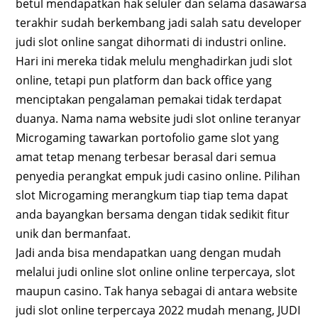
betul mendapatkan hak seluler dan selama dasawarsa
terakhir sudah berkembang jadi salah satu developer
judi slot online sangat dihormati di industri online.
Hari ini mereka tidak melulu menghadirkan judi slot
online, tetapi pun platform dan back office yang
menciptakan pengalaman pemakai tidak terdapat
duanya. Nama nama website judi slot online teranyar
Microgaming tawarkan portofolio game slot yang
amat tetap menang terbesar berasal dari semua
penyedia perangkat empuk judi casino online. Pilihan
slot Microgaming merangkum tiap tiap tema dapat
anda bayangkan bersama dengan tidak sedikit fitur
unik dan bermanfaat.
Jadi anda bisa mendapatkan uang dengan mudah
melalui judi online slot online online terpercaya, slot
maupun casino. Tak hanya sebagai di antara website
judi slot online terpercaya 2022 mudah menang, JUDI