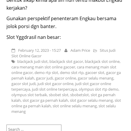
kerjakan?
Gunakan perspektif penenteram Engkau bersama
jolok porsi dgn banter.
Slot Yggdrasil nan besar:
February 12, 2023 - 15:27
Adam Price
Situs Judi
Slot Online Gacor
blackjack judi slot
,
blackjack slot gacor
,
blackjack slot online
,
cara menang main slot online gacoer
,
cara menang main slot
online gacor
,
demo rtp slot
,
demo slot rtp
,
gacoer slot
,
gacor ga
pernah kalah
,
gacor judi
,
gacor online
,
gacor selalu menang
,
gacor slot judi
,
judi slot gacor online
,
judi slot gacor online
terpercaya
,
judi slot online terpercaya
,
olympus slot rtp demo
,
olympus slot terbaik
,
sbobet slot
,
sbobetslot
,
slot ga pernah
kalah
,
slot gacor ga pernah kalah
,
slot gacor selalu menang
,
slot
online ga pernah kalah
,
slot online selalu menang
,
slot selalu
menang
Search