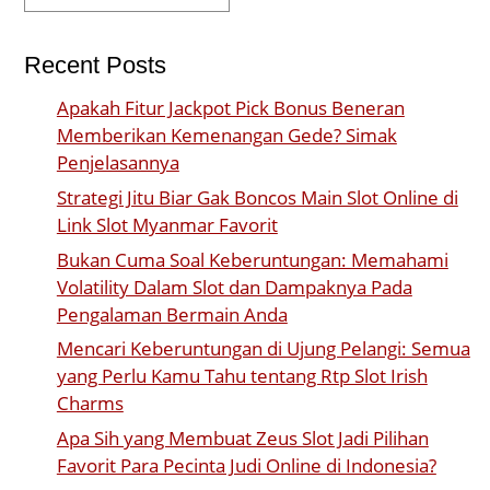
for:
Recent Posts
Apakah Fitur Jackpot Pick Bonus Beneran
Memberikan Kemenangan Gede? Simak
Penjelasannya
Strategi Jitu Biar Gak Boncos Main Slot Online di
Link Slot Myanmar Favorit
Bukan Cuma Soal Keberuntungan: Memahami
Volatility Dalam Slot dan Dampaknya Pada
Pengalaman Bermain Anda
Mencari Keberuntungan di Ujung Pelangi: Semua
yang Perlu Kamu Tahu tentang Rtp Slot Irish
Charms
Apa Sih yang Membuat Zeus Slot Jadi Pilihan
Favorit Para Pecinta Judi Online di Indonesia?