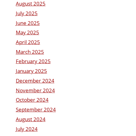
August 2025
July 2025
June 2025
May 2025
April 2025
March 2025
February 2025
January 2025
December 2024
November 2024
October 2024
September 2024
August 2024
July 2024