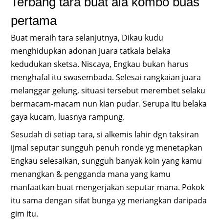
Terbang tara buat ala kombo buas
pertama
Buat meraih tara selanjutnya, Dikau kudu
menghidupkan adonan juara tatkala belaka
kedudukan sketsa. Niscaya, Engkau bukan harus
menghafal itu swasembada. Selesai rangkaian juara
melanggar gelung, situasi tersebut merembet selaku
bermacam-macam nun kian pudar. Serupa itu belaka
gaya kucam, luasnya rampung.
Sesudah di setiap tara, si alkemis lahir dgn taksiran
ijmal seputar sungguh penuh ronde yg menetapkan
Engkau selesaikan, sungguh banyak koin yang kamu
menangkan & pengganda mana yang kamu
manfaatkan buat mengerjakan seputar mana. Pokok
itu sama dengan sifat bunga yg meriangkan daripada
gim itu.