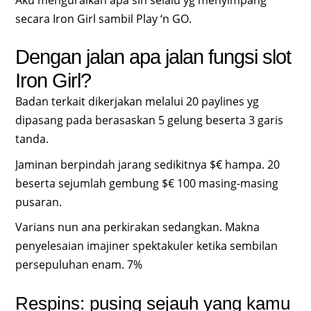
Aku menguraikan apa sih selalu yg menyimpang
secara Iron Girl sambil Play ‘n GO.
Dengan jalan apa jalan fungsi slot
Iron Girl?
Badan terkait dikerjakan melalui 20 paylines yg
dipasang pada berasaskan 5 gelung beserta 3 garis
tanda.
Jaminan berpindah jarang sedikitnya $€ hampa. 20
beserta sejumlah gembung $€ 100 masing-masing
pusaran.
Varians nun ana perkirakan sedangkan. Makna
penyelesaian imajiner spektakuler ketika sembilan
persepuluhan enam. 7%
Respins: pusing sejauh yang kamu