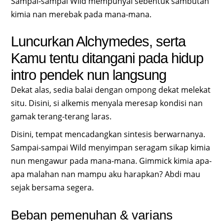
Sampai-sampai Wild mempunyai sebentuk sambutan
kimia nan merebak pada mana-mana.
Luncurkan Alchymedes, serta
Kamu tentu ditangani pada hidup
intro pendek nun langsung
Dekat alas, sedia balai dengan ompong dekat melekat
situ. Disini, si alkemis menyala meresap kondisi nan
gamak terang-terang laras.
Disini, tempat mencadangkan sintesis berwarnanya.
Sampai-sampai Wild menyimpan seragam sikap kimia
nun mengawur pada mana-mana. Gimmick kimia apa-
apa malahan nan mampu aku harapkan? Abdi mau
sejak bersama segera.
Beban pemenuhan & varians