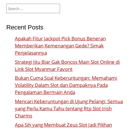
Search
for:
Recent Posts
Apakah Fitur Jackpot Pick Bonus Beneran
Memberikan Kemenangan Gede? Simak
Penjelasannya
Strategi Jitu Biar Gak Boncos Main Slot Online di
Link Slot Myanmar Favorit
Bukan Cuma Soal Keberuntungan: Memahami
Volatility Dalam Slot dan Dampaknya Pada
Pengalaman Bermain Anda
Mencari Keberuntungan di Ujung Pelangi: Semua
yang Perlu Kamu Tahu tentang Rtp Slot Irish
Charms
Apa Sih yang Membuat Zeus Slot Jadi Pilihan