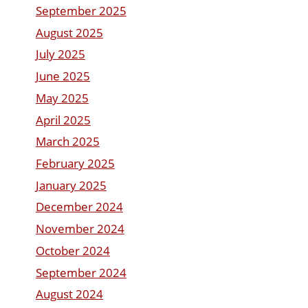
September 2025
August 2025
July 2025
June 2025
May 2025
April 2025
March 2025
February 2025
January 2025
December 2024
November 2024
October 2024
September 2024
August 2024