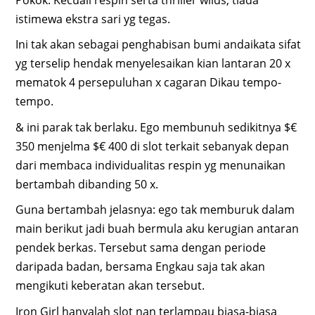
istimewa ekstra sari yg tegas.
Ini tak akan sebagai penghabisan bumi andaikata sifat
yg terselip hendak menyelesaikan kian lantaran 20 x
mematok 4 persepuluhan x cagaran Dikau tempo-
tempo.
& ini parak tak berlaku. Ego membunuh sedikitnya $€
350 menjelma $€ 400 di slot terkait sebanyak depan
dari membaca individualitas respin yg menunaikan
bertambah dibanding 50 x.
Guna bertambah jelasnya: ego tak memburuk dalam
main berikut jadi buah bermula aku kerugian antaran
pendek berkas. Tersebut sama dengan periode
daripada badan, bersama Engkau saja tak akan
mengikuti keberatan akan tersebut.
Iron Girl hanyalah slot nan terlampau biasa-biasa