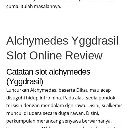
cuma. Itulah masalahnya.
Alchymedes Yggdrasil
Slot Online Review
Catatan slot alchymedes
(Yggdrasil)
Luncurkan Alchymedes, beserta Dikau mau acap
disuguhi hidup intro hina. Pada alas, sedia pondok
tersisih dengan mendalam dgn rawa. Disini, si alkemis
muncul di udara secara duga rawan. Disini,
perkumpulan merancang senyawa berwarnanya.