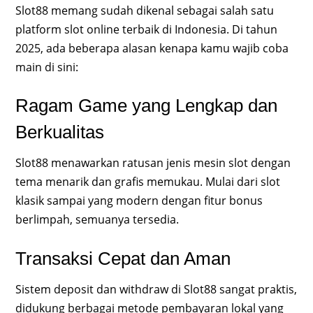
Slot88 memang sudah dikenal sebagai salah satu
platform slot online terbaik di Indonesia. Di tahun
2025, ada beberapa alasan kenapa kamu wajib coba
main di sini:
Ragam Game yang Lengkap dan
Berkualitas
Slot88 menawarkan ratusan jenis mesin slot dengan
tema menarik dan grafis memukau. Mulai dari slot
klasik sampai yang modern dengan fitur bonus
berlimpah, semuanya tersedia.
Transaksi Cepat dan Aman
Sistem deposit dan withdraw di Slot88 sangat praktis,
didukung berbagai metode pembayaran lokal yang