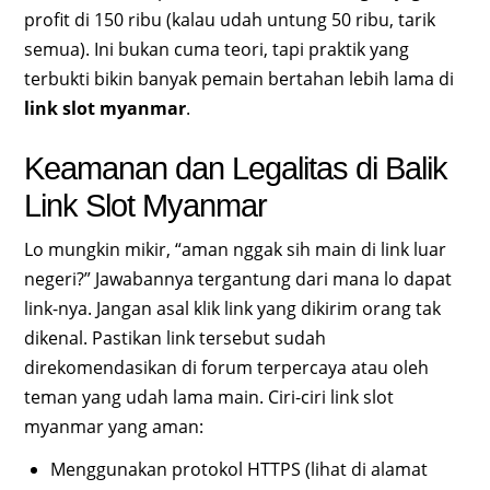
profit di 150 ribu (kalau udah untung 50 ribu, tarik
semua). Ini bukan cuma teori, tapi praktik yang
terbukti bikin banyak pemain bertahan lebih lama di
link slot myanmar
.
Keamanan dan Legalitas di Balik
Link Slot Myanmar
Lo mungkin mikir, “aman nggak sih main di link luar
negeri?” Jawabannya tergantung dari mana lo dapat
link-nya. Jangan asal klik link yang dikirim orang tak
dikenal. Pastikan link tersebut sudah
direkomendasikan di forum terpercaya atau oleh
teman yang udah lama main. Ciri-ciri link slot
myanmar yang aman:
Menggunakan protokol HTTPS (lihat di alamat