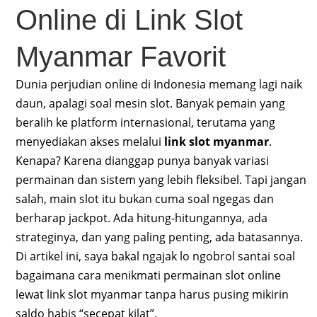
Online di Link Slot
Myanmar Favorit
Dunia perjudian online di Indonesia memang lagi naik
daun, apalagi soal mesin slot. Banyak pemain yang
beralih ke platform internasional, terutama yang
menyediakan akses melalui
link slot myanmar
.
Kenapa? Karena dianggap punya banyak variasi
permainan dan sistem yang lebih fleksibel. Tapi jangan
salah, main slot itu bukan cuma soal ngegas dan
berharap jackpot. Ada hitung-hitungannya, ada
strateginya, dan yang paling penting, ada batasannya.
Di artikel ini, saya bakal ngajak lo ngobrol santai soal
bagaimana cara menikmati permainan slot online
lewat link slot myanmar tanpa harus pusing mikirin
saldo habis “secepat kilat”.