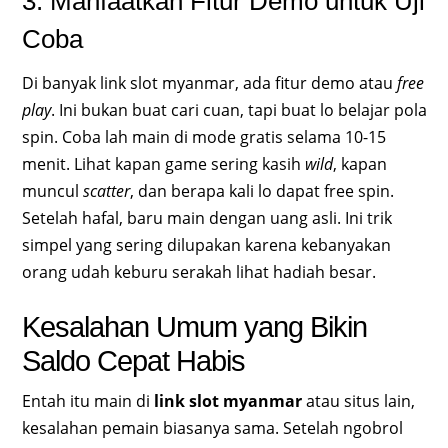
3. Manfaatkan Fitur Demo untuk Uji
Coba
Di banyak link slot myanmar, ada fitur demo atau
free
play
. Ini bukan buat cari cuan, tapi buat lo belajar pola
spin. Coba lah main di mode gratis selama 10-15
menit. Lihat kapan game sering kasih
wild
, kapan
muncul
scatter
, dan berapa kali lo dapat free spin.
Setelah hafal, baru main dengan uang asli. Ini trik
simpel yang sering dilupakan karena kebanyakan
orang udah keburu serakah lihat hadiah besar.
Kesalahan Umum yang Bikin
Saldo Cepat Habis
Entah itu main di
link slot myanmar
atau situs lain,
kesalahan pemain biasanya sama. Setelah ngobrol