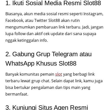
1. Ikuti Sosial Media Resmi Slot88
Biasanya, akun media sosial resmi seperti Instagram,
Facebook, atau Twitter Slot88 akan rutin
mengumumkan pembaruan link terbaru. Jadi, jangan
lupa follow dan aktif cek update dari sana supaya
nggak ketinggalan info.
2. Gabung Grup Telegram atau
WhatsApp Khusus Slot88
Banyak komunitas pemain
slot
yang berbagi link
terbaru lewat grup chat. Selain dapat link, kamu juga
bisa bertukar pengalaman dan tips main yang
bermanfaat.
3. Kunjungi Situs Agen Resmi