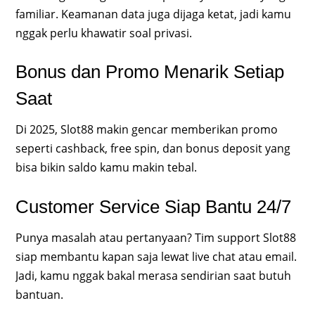
familiar. Keamanan data juga dijaga ketat, jadi kamu
nggak perlu khawatir soal privasi.
Bonus dan Promo Menarik Setiap
Saat
Di 2025, Slot88 makin gencar memberikan promo
seperti cashback, free spin, dan bonus deposit yang
bisa bikin saldo kamu makin tebal.
Customer Service Siap Bantu 24/7
Punya masalah atau pertanyaan? Tim support Slot88
siap membantu kapan saja lewat live chat atau email.
Jadi, kamu nggak bakal merasa sendirian saat butuh
bantuan.