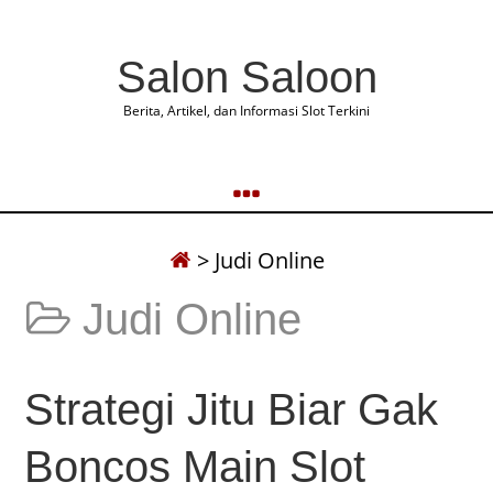
Salon Saloon
Berita, Artikel, dan Informasi Slot Terkini
>
Judi Online
Judi Online
Strategi Jitu Biar Gak
Boncos Main Slot