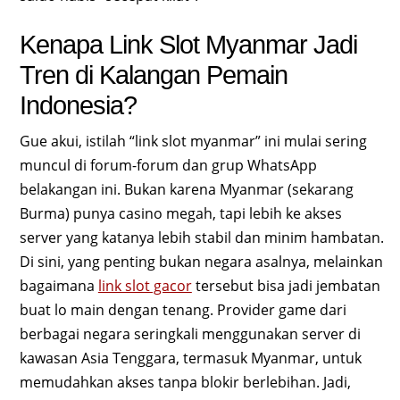
Kenapa Link Slot Myanmar Jadi
Tren di Kalangan Pemain
Indonesia?
Gue akui, istilah “link slot myanmar” ini mulai sering
muncul di forum-forum dan grup WhatsApp
belakangan ini. Bukan karena Myanmar (sekarang
Burma) punya casino megah, tapi lebih ke akses
server yang katanya lebih stabil dan minim hambatan.
Di sini, yang penting bukan negara asalnya, melainkan
bagaimana
link slot gacor
tersebut bisa jadi jembatan
buat lo main dengan tenang. Provider game dari
berbagai negara seringkali menggunakan server di
kawasan Asia Tenggara, termasuk Myanmar, untuk
memudahkan akses tanpa blokir berlebihan. Jadi,