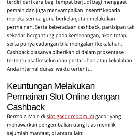
terdiri dari cara bagi tempat berjudi bagi menggaet
pemain dan juga menyampaikan insentif kepada
mereka semua guna berkelanjutan melakukan
permainan. Serta keberadaan cashback, partisipan tak
sekedar bergantung pada kemenangan, akan tetapi
serta punya cadangan bila mengalami kekalahan.
Cashback biasanya diberikan di dalam prosentase
tertentu asal keseluruhan pertaruhan atau kekalahan
Anda internal durasi waktu tertentu.
Keuntungan Melakukan
Permainan Slot Online dengan
Cashback
Bermain-Main di
slot gacor malam ini
gacor yang
menawarkan pengembalian uang luas memiliki
sejumlah manfaat, di antara lain: