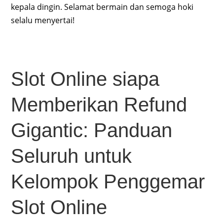
kepala dingin. Selamat bermain dan semoga hoki
selalu menyertai!
Slot Online siapa
Memberikan Refund
Gigantic: Panduan
Seluruh untuk
Kelompok Penggemar
Slot Online