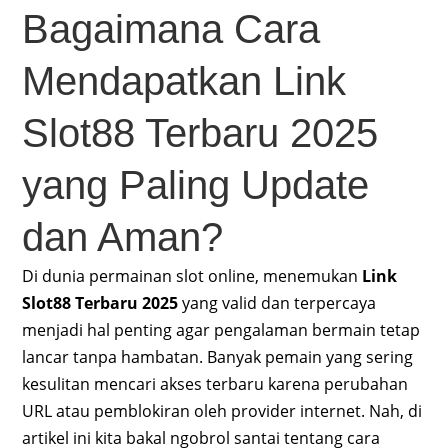
Bagaimana Cara
Mendapatkan Link
Slot88 Terbaru 2025
yang Paling Update
dan Aman?
Di dunia permainan slot online, menemukan
Link
Slot88 Terbaru 2025
yang valid dan terpercaya
menjadi hal penting agar pengalaman bermain tetap
lancar tanpa hambatan. Banyak pemain yang sering
kesulitan mencari akses terbaru karena perubahan
URL atau pemblokiran oleh provider internet. Nah, di
artikel ini kita bakal ngobrol santai tentang cara