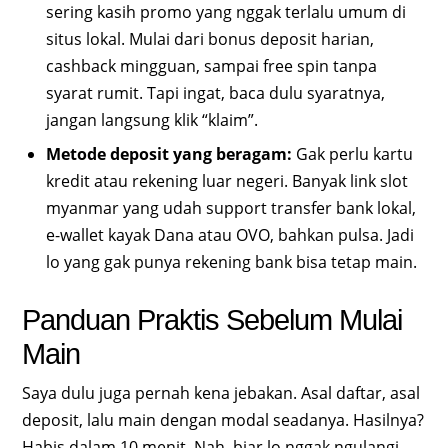
sering kasih promo yang nggak terlalu umum di
situs lokal. Mulai dari bonus deposit harian,
cashback mingguan, sampai free spin tanpa
syarat rumit. Tapi ingat, baca dulu syaratnya,
jangan langsung klik “klaim”.
Metode deposit yang beragam:
Gak perlu kartu
kredit atau rekening luar negeri. Banyak link slot
myanmar yang udah support transfer bank lokal,
e-wallet kayak Dana atau OVO, bahkan pulsa. Jadi
lo yang gak punya rekening bank bisa tetap main.
Panduan Praktis Sebelum Mulai
Main
Saya dulu juga pernah kena jebakan. Asal daftar, asal
deposit, lalu main dengan modal seadanya. Hasilnya?
Habis dalam 10 menit. Nah, biar lo nggak ngulangi