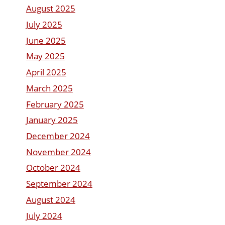
August 2025
July 2025
June 2025
May 2025
April 2025
March 2025
February 2025
January 2025
December 2024
November 2024
October 2024
September 2024
August 2024
July 2024