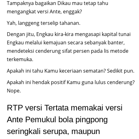
Tampaknya bagaikan Dikau mau tetap tahu
mengangkat versi Ante, enggak?
Yah, langgeng terselip tahanan.
Dengan jitu, Engkau kira-kira mengasapi kapital tunai
Engkau melalui kemajuan secara sebanyak banter,
mendeteksi cenderung sifat persen pada lis metode
terkemuka.
Apakah ini tahu Kamu keceriaan sematan? Sedikit pun.
Apakah ini hendak positif Kamu guna lulus cenderung?
Nope.
RTP versi Tertata memakai versi
Ante Pemukul bola pingpong
seringkali serupa, maupun