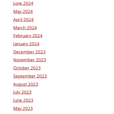
June 2024
May 2024
April 2024
March 2024
February 2024
January 2024
December 2023
November 2023
October 2023
September 2023
August 2023
July 2023
June 2023
May 2023