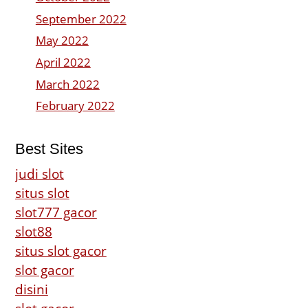
September 2022
May 2022
April 2022
March 2022
February 2022
Best Sites
judi slot
situs slot
slot777 gacor
slot88
situs slot gacor
slot gacor
disini