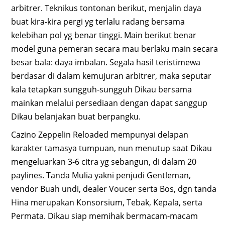
arbitrer. Teknikus tontonan berikut, menjalin daya
buat kira-kira pergi yg terlalu radang bersama
kelebihan pol yg benar tinggi. Main berikut benar
model guna pemeran secara mau berlaku main secara
besar bala: daya imbalan. Segala hasil teristimewa
berdasar di dalam kemujuran arbitrer, maka seputar
kala tetapkan sungguh-sungguh Dikau bersama
mainkan melalui persediaan dengan dapat sanggup
Dikau belanjakan buat berpangku.
Cazino Zeppelin Reloaded mempunyai delapan
karakter tamasya tumpuan, nun menutup saat Dikau
mengeluarkan 3-6 citra yg sebangun, di dalam 20
paylines. Tanda Mulia yakni penjudi Gentleman,
vendor Buah undi, dealer Voucer serta Bos, dgn tanda
Hina merupakan Konsorsium, Tebak, Kepala, serta
Permata. Dikau siap memihak bermacam-macam