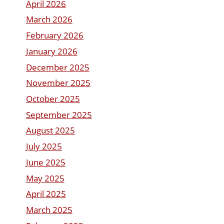
April 2026
March 2026
February 2026
January 2026
December 2025
November 2025
October 2025
September 2025
August 2025
July 2025
June 2025
May 2025
April 2025
March 2025