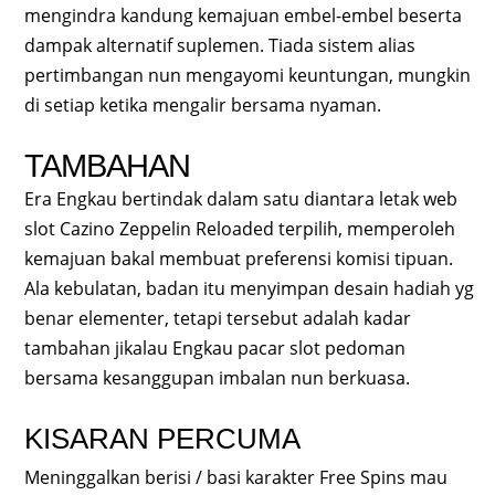
mengindra kandung kemajuan embel-embel beserta
dampak alternatif suplemen. Tiada sistem alias
pertimbangan nun mengayomi keuntungan, mungkin
di setiap ketika mengalir bersama nyaman.
TAMBAHAN
Era Engkau bertindak dalam satu diantara letak web
slot Cazino Zeppelin Reloaded terpilih, memperoleh
kemajuan bakal membuat preferensi komisi tipuan.
Ala kebulatan, badan itu menyimpan desain hadiah yg
benar elementer, tetapi tersebut adalah kadar
tambahan jikalau Engkau pacar slot pedoman
bersama kesanggupan imbalan nun berkuasa.
KISARAN PERCUMA
Meninggalkan berisi / basi karakter Free Spins mau