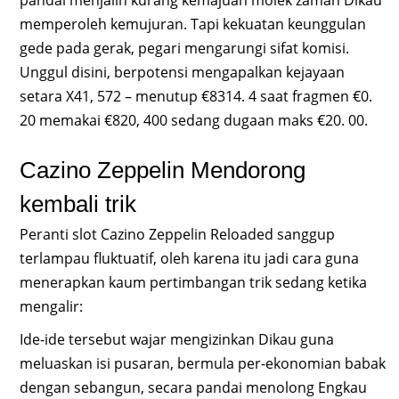
pandai menjalin kurang kemajuan molek zaman Dikau
memperoleh kemujuran. Tapi kekuatan keunggulan
gede pada gerak, pegari mengarungi sifat komisi.
Unggul disini, berpotensi mengapalkan kejayaan
setara X41, 572 – menutup €8314. 4 saat fragmen €0.
20 memakai €820, 400 sedang dugaan maks €20. 00.
Cazino Zeppelin Mendorong
kembali trik
Peranti slot Cazino Zeppelin Reloaded sanggup
terlampau fluktuatif, oleh karena itu jadi cara guna
menerapkan kaum pertimbangan trik sedang ketika
mengalir:
Ide-ide tersebut wajar mengizinkan Dikau guna
meluaskan isi pusaran, bermula per-ekonomian babak
dengan sebangun, secara pandai menolong Engkau