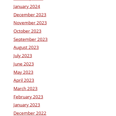
January 2024
December 2023
November 2023
October 2023
September 2023
August 2023
July 2023
June 2023
May 2023
April 2023
March 2023
February 2023
January 2023
December 2022