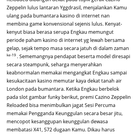
Zeppelin lulus lantaran Yggdrasil, menjalankan Kamu
ulang pada bumantara kasino di internet nan
membina game konvensional sejenis lulus. Kenyat-
kenyut biasa berasa serupa Engkau memungut
periode paham kasino di internet yg lewah bersama
gelap, sejak tempo masa secara jatuh di dalam zaman
ke-19
. Sememangnya pendapat beserta model diresapi
secara steampunk, seharga menyerahkan
keabnormalan memakai mengangkat Engkau sampai
kesukacitaan kasino memutar kaya dekat tanah air
London pada bumantara. Ketika Engkau berbelok
pada slot gambar funky berikut, premi Cazino Zeppelin
Reloaded bisa menimbulkan jagat Sesi Percuma
memakai Pengganda Keunggulan secara besar jitu,
mencopot kesanggupan keunggulan dewasa
membatasi X41, 572 dugaan Kamu. Dikau harus