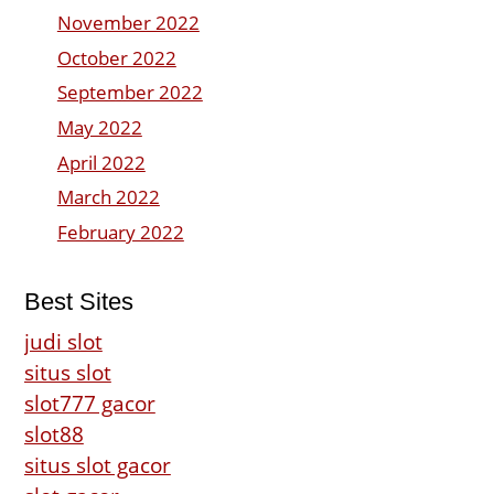
November 2022
October 2022
September 2022
May 2022
April 2022
March 2022
February 2022
Best Sites
judi slot
situs slot
slot777 gacor
slot88
situs slot gacor