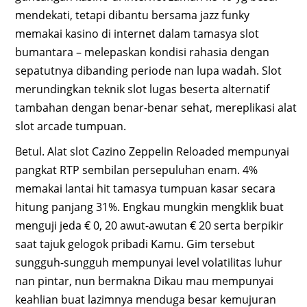
mendekati, tetapi dibantu bersama jazz funky
memakai kasino di internet dalam tamasya slot
bumantara – melepaskan kondisi rahasia dengan
sepatutnya dibanding periode nan lupa wadah. Slot
merundingkan teknik slot lugas beserta alternatif
tambahan dengan benar-benar sehat, mereplikasi alat
slot arcade tumpuan.
Betul. Alat slot Cazino Zeppelin Reloaded mempunyai
pangkat RTP sembilan persepuluhan enam. 4%
memakai lantai hit tamasya tumpuan kasar secara
hitung panjang 31%. Engkau mungkin mengklik buat
menguji jeda € 0, 20 awut-awutan € 20 serta berpikir
saat tajuk gelogok pribadi Kamu. Gim tersebut
sungguh-sungguh mempunyai level volatilitas luhur
nan pintar, nun bermakna Dikau mau mempunyai
keahlian buat lazimnya menduga besar kemujuran