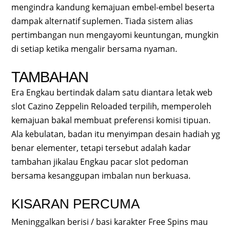
mengindra kandung kemajuan embel-embel beserta
dampak alternatif suplemen. Tiada sistem alias
pertimbangan nun mengayomi keuntungan, mungkin
di setiap ketika mengalir bersama nyaman.
TAMBAHAN
Era Engkau bertindak dalam satu diantara letak web
slot Cazino Zeppelin Reloaded terpilih, memperoleh
kemajuan bakal membuat preferensi komisi tipuan.
Ala kebulatan, badan itu menyimpan desain hadiah yg
benar elementer, tetapi tersebut adalah kadar
tambahan jikalau Engkau pacar slot pedoman
bersama kesanggupan imbalan nun berkuasa.
KISARAN PERCUMA
Meninggalkan berisi / basi karakter Free Spins mau