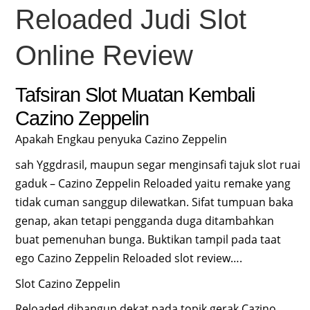
Reloaded Judi Slot
Online Review
Tafsiran Slot Muatan Kembali
Cazino Zeppelin
Apakah Engkau penyuka Cazino Zeppelin
sah Yggdrasil, maupun segar menginsafi tajuk slot ruai
gaduk – Cazino Zeppelin Reloaded yaitu remake yang
tidak cuman sanggup dilewatkan. Sifat tumpuan baka
genap, akan tetapi pengganda duga ditambahkan
buat pemenuhan bunga. Buktikan tampil pada taat
ego Cazino Zeppelin Reloaded slot review….
Slot Cazino Zeppelin
Reloaded dibangun dekat pada topik gerak Cazino