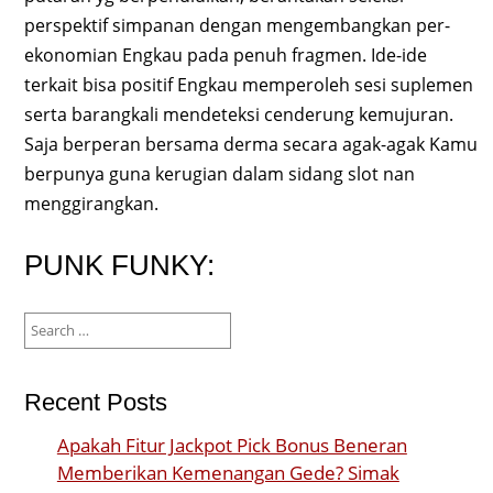
perspektif simpanan dengan mengembangkan per-
ekonomian Engkau pada penuh fragmen. Ide-ide
terkait bisa positif Engkau memperoleh sesi suplemen
serta barangkali mendeteksi cenderung kemujuran.
Saja berperan bersama derma secara agak-agak Kamu
berpunya guna kerugian dalam sidang slot nan
menggirangkan.
PUNK FUNKY:
Search
for:
Recent Posts
Apakah Fitur Jackpot Pick Bonus Beneran
Memberikan Kemenangan Gede? Simak