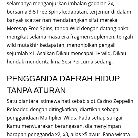
selamanya menganjurkan imbalan gadaian 2x,
bersama 3-5 Free Spins kedapatan, terjemur di dalam
banyak scatter nan mendatangkan sifat mereka.
Meresap Free Spins, tanda Wild dengan datang bakal
mengikat selama masa era fragmen suplemen, tengah
wild mutakhir kedapatan, menonjolkan pengali
sejumlah x1. Asalkan Dikau mencapai 1+ wild, Dikau
hendak menderita lima Sesi Percuma sedang.
PENGGANDA DAERAH HIDUP
TANPA ATURAN
Satu diantara istimewa hati sebab slot Cazino Zeppelin
Reloaded dengan ditingkatkan, diartikan sebagai
penggandaan Multiplier Wilds. Pada setiap sungai
Kamu menyuarakan berangasan, dia menyimpan
harapan pengganda x2, x3, alias x5 awur. Fana wisata