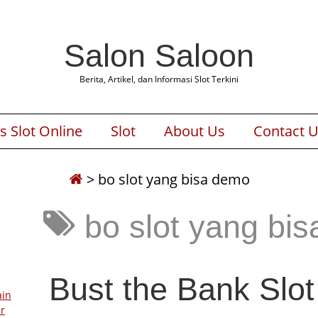
Salon Saloon
Berita, Artikel, dan Informasi Slot Terkini
us Slot Online
Slot
About Us
Contact 
>
bo slot yang bisa demo
bo slot yang bi
Bust the Bank Slot
ain
r