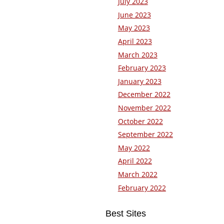
July 2023
June 2023
May 2023
April 2023
March 2023
February 2023
January 2023
December 2022
November 2022
October 2022
September 2022
May 2022
April 2022
March 2022
February 2022
Best Sites