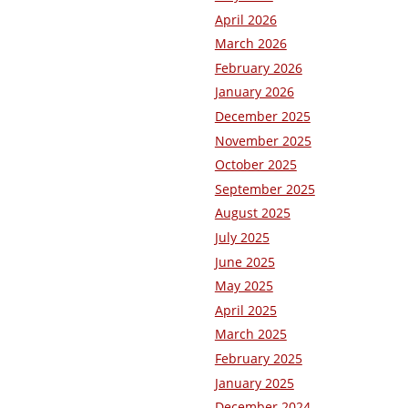
April 2026
March 2026
February 2026
January 2026
December 2025
November 2025
October 2025
September 2025
August 2025
July 2025
June 2025
May 2025
April 2025
March 2025
February 2025
January 2025
December 2024