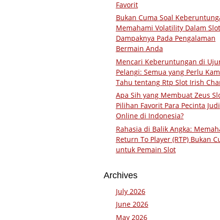
Favorit
Bukan Cuma Soal Keberuntung
Memahami Volatility Dalam Slo
Dampaknya Pada Pengalaman
Bermain Anda
Mencari Keberuntungan di Uju
Pelangi: Semua yang Perlu Ka
Tahu tentang Rtp Slot Irish Ch
Apa Sih yang Membuat Zeus Slo
Pilihan Favorit Para Pecinta Judi
Online di Indonesia?
Rahasia di Balik Angka: Mema
Return To Player (RTP) Bukan 
untuk Pemain Slot
Archives
July 2026
June 2026
May 2026