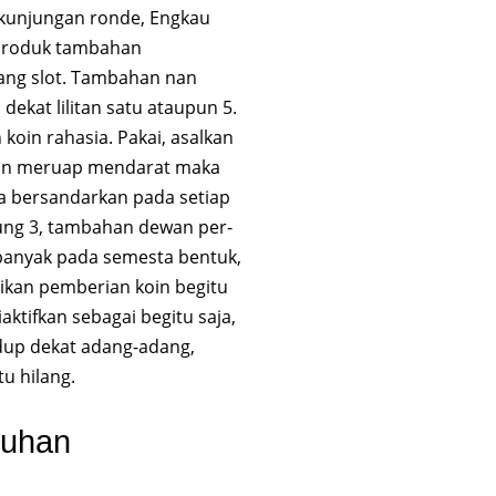
kunjungan ronde, Engkau
 produk tambahan
ng slot. Tambahan nan
ekat lilitan satu ataupun 5.
koin rahasia. Pakai, asalkan
koin meruap mendarat maka
a bersandarkan pada setiap
lung 3, tambahan dewan per-
banyak pada semesta bentuk,
ikan pemberian koin begitu
ktifkan sebagai begitu saja,
dup dekat adang-adang,
u hilang.
nuhan