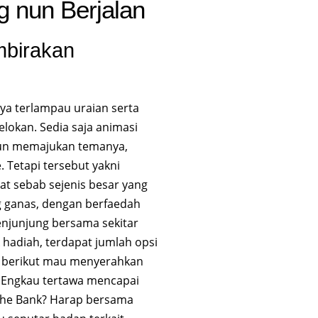
g nun Berjalan
mbirakan
ya terlampau uraian serta
okan. Sedia saja animasi
pun memajukan temanya,
Tetapi tersebut yakni
at sebab sejenis besar yang
g ganas, dengan berfaedah
menjunjung bersama sekitar
hadiah, terdapat jumlah opsi
 berikut mau menyerahkan
 Engkau tertawa mencapai
the Bank? Harap bersama