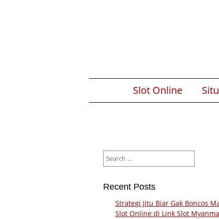
Slot Online
Sit
Search
for:
Recent Posts
Strategi Jitu Biar Gak Boncos M
Slot Online di Link Slot Myanma