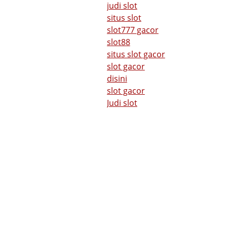
judi slot
situs slot
slot777 gacor
slot88
situs slot gacor
slot gacor
disini
slot gacor
Judi slot