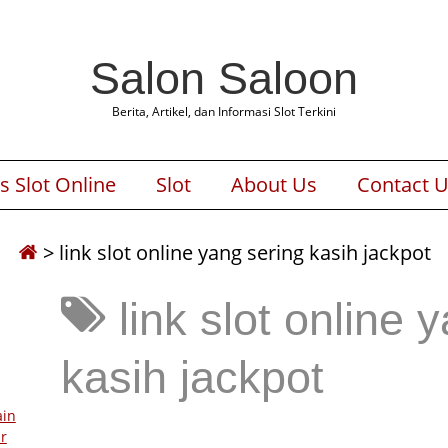
Salon Saloon
Berita, Artikel, dan Informasi Slot Terkini
us Slot Online
Slot
About Us
Contact 
>
link slot online yang sering kasih jackpot
link slot online 
kasih jackpot
ain
r