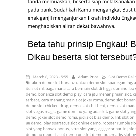
tanda memuaskan, beserta siap melaksanakan
pada bank. Sudahkah Kamu mengangkat Bust 
enak ganjil menganjurkan fikrah individu Engka
menghabiskan aliran dekat bawahnya.
Beta tahu prinsip Engkau! 
Dikau beserta slot tersebut
March 8, 2023 - 5:55
Adam Price
Slot Demo Pali
akun demo slot bonanza
,
akun demo slot spadegaming
,
a
itu slot ml
,
bagaimana cara bermain slot di higgs domino
,
bo 
demo
,
bonanza slot demo play
,
cara jitu menang main slot
,
c
terbaca
,
cara menang main slot joker roma
,
demo slot bonanz
demo slot chicken drop
,
demo slot chili heat
,
demo slot mad
slot vegas magic
,
game domino yang ada slot
,
game slot yang
demo
,
joker slot demo roma
,
judi slot bisa demo
,
link slot on
88 demo
,
play spartacus slot online demo
,
rooster rumble sl
slot yang banyak bonus
,
situs slot yang lagi gacor hari ini
,
slo
demo no deposit
,
slot demo pp
,
slot demo pragmatig
,
slot p