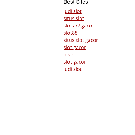
Best Sites
judi slot
situs slot
slot777 gacor
slot88
situs slot gacor
slot gacor
disini
slot gacor
Judi slot