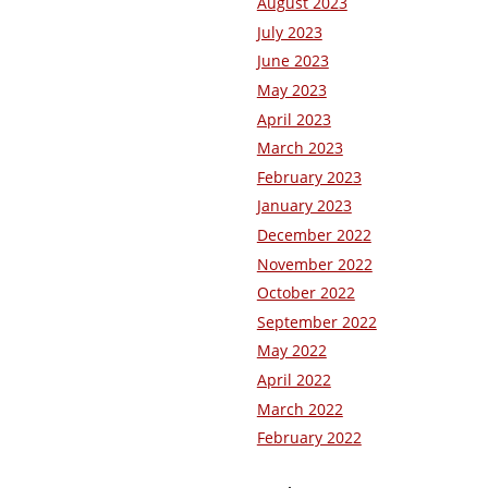
August 2023
July 2023
June 2023
May 2023
April 2023
March 2023
February 2023
January 2023
December 2022
November 2022
October 2022
September 2022
May 2022
April 2022
March 2022
February 2022