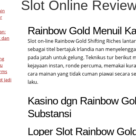
Slot Online Revie
ain
r
Rainbow Gold Menuil Kap
an:
t dan
Slot on-line Rainbow Gold Shifting Riches lanta
sebagai titel bertajuk Irlandia nan menyelengg
pada jatah untuk gelung. Teknikus tur berikut
ng
kejayaan instan, ronde percuma, memakai kura
mu
arms
cara mainan yang tidak cuman piawai secara s
t Jadi
laku.
Kasino dgn Rainbow Go
Substansi
Loper Slot Rainbow Gold