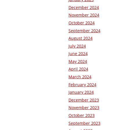
December 2024
November 2024
October 2024
September 2024
August 2024
July 2024
June 2024
May 2024
April 2024
March 2024
February 2024
January 2024
December 2023
November 2023
October 2023
September 2023