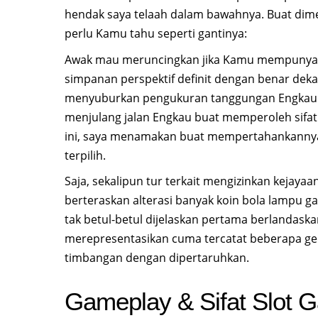
hendak saya telaah dalam bawahnya. Buat dimen
perlu Kamu tahu seperti gantinya:
Awak mau meruncingkan jika Kamu mempunyai f
simpanan perspektif definit dengan benar dekat k
menyuburkan pengukuran tanggungan Engkau s
menjulang jalan Engkau buat memperoleh sifat
ini, saya menamakan buat mempertahankannya 
terpilih.
Saja, sekalipun tur terkait mengizinkan kejayaa
berteraskan alterasi banyak koin bola lampu gar
tak betul-betul dijelaskan pertama berlandaskan 
merepresentasikan cuma tercatat beberapa g
timbangan dengan dipertaruhkan.
Gameplay & Sifat Slot 