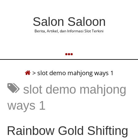
Salon Saloon
Berita, Artikel, dan Informasi Slot Terkini
>
slot demo mahjong ways 1
slot demo mahjong
ways 1
Rainbow Gold Shifting