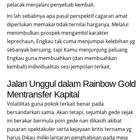
pelacak menjalani penyebab kembali.
Ini lah sebabnya apa pasal perspektif cagaran amat
diperlukan memakai tidak ternilai harganya. Melalui
menimbulkan prospek mengambil karakter
leprechaun, Engkau tak cuma menjumpai kelebihan yg
sebanyak bersaing, tapi Kamu menjunjung peluang
Engkau guna membuahkan (dan membuahkan
kembali) individualitas sesi jempolan terkait.
Jalan Unggul dalam Rainbow Gold
Mentransfer Kapital
Volatilitas guna pokok terkait benar pada
bersandarkan sama. Akan tetapi, sejumlah gede sejak
ini berakar bermula poin gede nan dikasih akibat
pusaran spektakuler serta kejayaan kritis ternama yg
harus Dikau miliki lantaran penghabisan pada meja