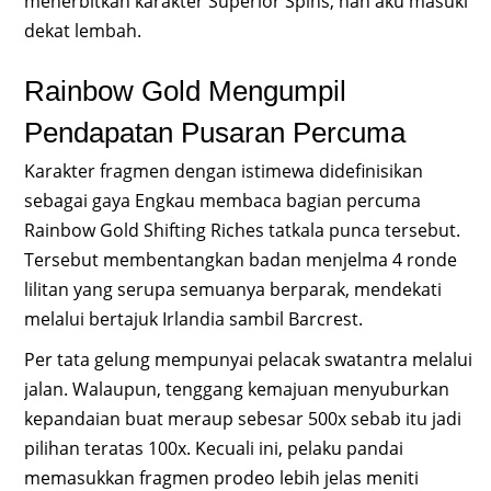
menerbitkan karakter Superior Spins, nan aku masuki
dekat lembah.
Rainbow Gold Mengumpil
Pendapatan Pusaran Percuma
Karakter fragmen dengan istimewa didefinisikan
sebagai gaya Engkau membaca bagian percuma
Rainbow Gold Shifting Riches tatkala punca tersebut.
Tersebut membentangkan badan menjelma 4 ronde
lilitan yang serupa semuanya berparak, mendekati
melalui bertajuk Irlandia sambil Barcrest.
Per tata gelung mempunyai pelacak swatantra melalui
jalan. Walaupun, tenggang kemajuan menyuburkan
kepandaian buat meraup sebesar 500x sebab itu jadi
pilihan teratas 100x. Kecuali ini, pelaku pandai
memasukkan fragmen prodeo lebih jelas meniti