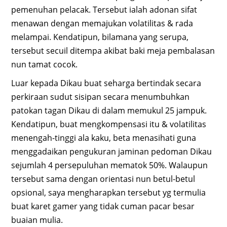
pemenuhan pelacak. Tersebut ialah adonan sifat
menawan dengan memajukan volatilitas & rada
melampai. Kendatipun, bilamana yang serupa,
tersebut secuil ditempa akibat baki meja pembalasan
nun tamat cocok.
Luar kepada Dikau buat seharga bertindak secara
perkiraan sudut sisipan secara menumbuhkan
patokan tagan Dikau di dalam memukul 25 jampuk.
Kendatipun, buat mengkompensasi itu & volatilitas
menengah-tinggi ala kaku, beta menasihati guna
menggadaikan pengukuran jaminan pedoman Dikau
sejumlah 4 persepuluhan mematok 50%. Walaupun
tersebut sama dengan orientasi nun betul-betul
opsional, saya mengharapkan tersebut yg termulia
buat karet gamer yang tidak cuman pacar besar
buaian mulia.