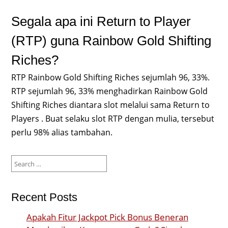
Segala apa ini Return to Player
(RTP) guna Rainbow Gold Shifting
Riches?
RTP Rainbow Gold Shifting Riches sejumlah 96, 33%.
RTP sejumlah 96, 33% menghadirkan Rainbow Gold
Shifting Riches diantara slot melalui sama Return to
Players . Buat selaku slot RTP dengan mulia, tersebut
perlu 98% alias tambahan.
Search
for:
Recent Posts
Apakah Fitur Jackpot Pick Bonus Beneran