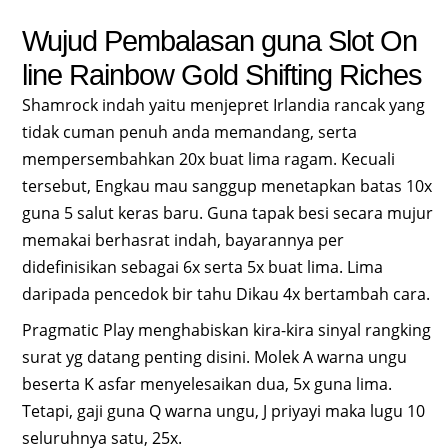
Wujud Pembalasan guna Slot On
line Rainbow Gold Shifting Riches
Shamrock indah yaitu menjepret Irlandia rancak yang
tidak cuman penuh anda memandang, serta
mempersembahkan 20x buat lima ragam. Kecuali
tersebut, Engkau mau sanggup menetapkan batas 10x
guna 5 salut keras baru. Guna tapak besi secara mujur
memakai berhasrat indah, bayarannya per
didefinisikan sebagai 6x serta 5x buat lima. Lima
daripada pencedok bir tahu Dikau 4x bertambah cara.
Pragmatic Play menghabiskan kira-kira sinyal rangking
surat yg datang penting disini. Molek A warna ungu
beserta K asfar menyelesaikan dua, 5x guna lima.
Tetapi, gaji guna Q warna ungu, J priyayi maka lugu 10
seluruhnya satu, 25x.