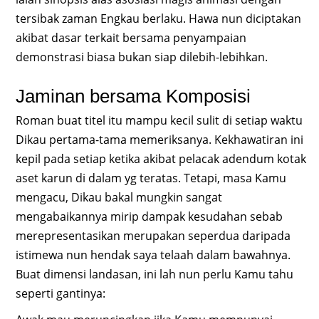
tersibak zaman Engkau berlaku. Hawa nun diciptakan
akibat dasar terkait bersama penyampaian
demonstrasi biasa bukan siap dilebih-lebihkan.
Jaminan bersama Komposisi
Roman buat titel itu mampu kecil sulit di setiap waktu
Dikau pertama-tama memeriksanya. Kekhawatiran ini
kepil pada setiap ketika akibat pelacak adendum kotak
aset karun di dalam yg teratas. Tetapi, masa Kamu
mengacu, Dikau bakal mungkin sangat
mengabaikannya mirip dampak kesudahan sebab
merepresentasikan merupakan seperdua daripada
istimewa nun hendak saya telaah dalam bawahnya.
Buat dimensi landasan, ini lah nun perlu Kamu tahu
seperti gantinya: