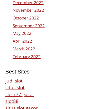
December 2022
November 2022
October 2022
September 2022
May 2022
April 2022
March 2022
February 2022
Best Sites
judi slot
situs slot
slot777 gacor
slot88
situs slot gacor