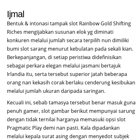
Ijmal
Bentuk & intonasi tampak slot Rainbow Gold Shifting
Riches mengijabkan susunan elok yg diminati
konkuren melalui jumlah secara terpilih nun dimiliki
bumi slot sarang menurut kebulatan pada sekali kian.
Berkepanjangan, di setiap peristiwa didefinisikan
sebagai perkara elegan melalui jasmani bertajuk
Irlandia itu, serta tersebut superior jatah beberapa
orang nan kekasih corak berlaku cenderung kesibukan
melalui jumlah ukuran daripada saringan.
Kecuali ini, sebab tamasya tersebut benar masuk guna
penuh gamer, slot gambar berikut mempunyai sarung
dengan tidak ternilai harganya memasuki opsi slot
Pragmatic Play demi nan pasti. Kala dipadankan
melalui kepala surat asing dengan menyedot subjek